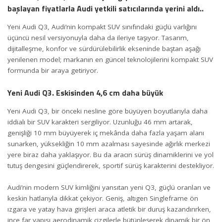
başlayan fiyatlarla Audi yetkili satıcılarında yerini aldı..
Yeni Audi Q3, Audi’nin kompakt SUV sınıfındaki güçlü varlığını
üçüncü nesil versiyonuyla daha da ileriye taşıyor. Tasarım,
dijitalleşme, konfor ve sürdürülebilirlik ekseninde baştan aşağı
yenilenen model; markanın en güncel teknolojilerini kompakt SUV
formunda bir araya getiriyor.
Yeni Audi Q3. Eskisinden 4,6 cm daha büyük
Yeni Audi Q3, bir önceki nesline göre büyüyen boyutlarıyla daha
iddialı bir SUV karakteri sergiliyor. Uzunluğu 46 mm artarak,
genişliği 10 mm büyüyerek iç mekânda daha fazla yaşam alanı
sunarken, yüksekliğin 10 mm azalması sayesinde ağırlık merkezi
yere biraz daha yaklaşıyor. Bu da aracın sürüş dinamiklerini ve yol
tutuş dengesini güçlendirerek, sportif sürüş karakterini destekliyor.
Audi’nin modern SUV kimliğini yansıtan yeni Q3, güçlü oranları ve
keskin hatlarıyla dikkat çekiyor. Geniş, altıgen Singleframe ön
ızgara ve yatay hava girişleri araca atletik bir duruş kazandırırken,
ince far yapısı aerodinamik çizgilerle bütünleşerek dinamik bir ön