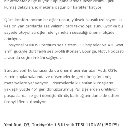
bir atmosfer oluşturuyor. Kapı panellerinde lazer kesimli ışıklı
kumaş detayları, iç mekâna özgün bir karakter katıyor.
Q3’te konforu artıran bir diğer unsur, yüksek akustik izolasyon. İlk
kez ön yan camlarda ses yalıtımlı cam teknolojisi sunuluyor ve bu
sayede otoyol sürüşlerinde iç mekân sessizliği önemli ölçüde
artırılıyor.
Opsiyonel SONOS Premium ses sistemi, 12 hoparlör ve 420 watt
amfi gücüyle dört farklı ses profili (Konser, Lounge, Nötr, Podcast)
arasında seçim imkânı sağlıyor.
Sürdürülebilirlik konusunda da önemli adımlar atan Audi, Q3’te
zemin kaplamalarında ve döşemelerde geri dönüştürülmüş
materyallere yer veriyor. Döşemelerde kullanılan kumaşların
yaklaşık yüzde 45’i geri dönüştürülmüş PET şişelerden üretiliyor;
paspaslarda ise geri dönüştürülmüş balık ağlarından elde edilen
Econyl lifleri kullanılıyor.
Yeni Audi Q3, Türkiye’de 1.5 litrelik TFSI 110 kW (150 PS)