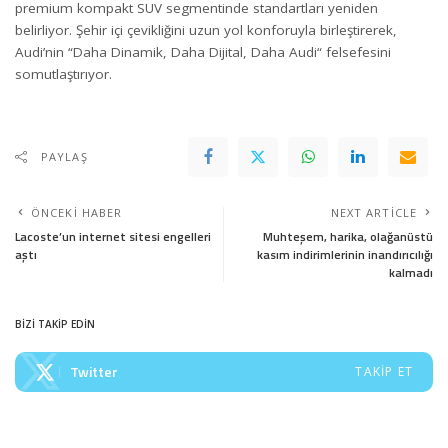
premium kompakt SUV segmentinde standartları yeniden
belirliyor. Şehir içi çevikliğini uzun yol konforuyla birleştirerek,
Audi’nin “Daha Dinamik, Daha Dijital, Daha Audi“ felsefesini
somutlaştırıyor.
PAYLAŞ
ÖNCEKI HABER
NEXT ARTICLE
Lacoste’un internet sitesi engelleri
Muhteşem, harika, olağanüstü
aştı
kasım indirimlerinin inandırıcılığı
kalmadı
BİZİ TAKİP EDİN
Twitter
TAKIP ET