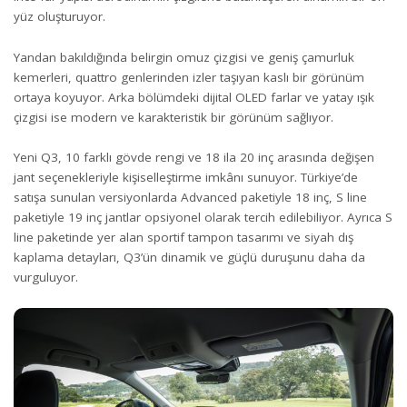
yüz oluşturuyor.
Yandan bakıldığında belirgin omuz çizgisi ve geniş çamurluk
kemerleri, quattro genlerinden izler taşıyan kaslı bir görünüm
ortaya koyuyor. Arka bölümdeki dijital OLED farlar ve yatay ışık
çizgisi ise modern ve karakteristik bir görünüm sağlıyor.
Yeni Q3, 10 farklı gövde rengi ve 18 ila 20 inç arasında değişen
jant seçenekleriyle kişiselleştirme imkânı sunuyor. Türkiye’de
satışa sunulan versiyonlarda Advanced paketiyle 18 inç, S line
paketiyle 19 inç jantlar opsiyonel olarak tercih edilebiliyor. Ayrıca S
line paketinde yer alan sportif tampon tasarımı ve siyah dış
kaplama detayları, Q3’ün dinamik ve güçlü duruşunu daha da
vurguluyor.