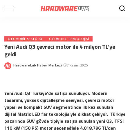
OTOMOBIL SEKTÖRÜ
OTOMOBIL TEKNOLOJISI
Yeni Audi Q3 çevreci motor ile 4 milyon TL’ye
geldi
HardwareLab Haber Merkezi
7 Kasım 2025
Posted
by
Yeni Audi Q3 Türkiye’de satışa sunuluyor. Modern
tasarımı, yüksek dijitalleşme seviyesi, çevreci motor
yapısı ve kompakt SUV segmentinde ilk kez sunulan
dijital Matrix LED far teknolojisiyle dikkat çekiyor. Türkiye
pazarında SUV gövde tipiyle satışa sunulan yeni Q3, TFSI
110 kW (150 PS) motor seçeneğiyle 4.018.796 TL’den