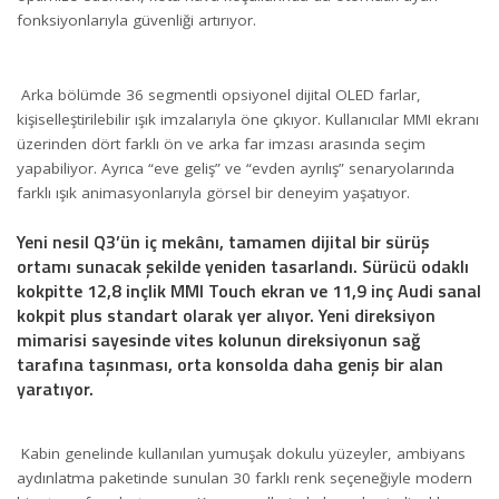
fonksiyonlarıyla güvenliği artırıyor.
Arka bölümde 36 segmentli opsiyonel dijital OLED farlar,
kişiselleştirilebilir ışık imzalarıyla öne çıkıyor. Kullanıcılar MMI ekranı
üzerinden dört farklı ön ve arka far imzası arasında seçim
yapabiliyor. Ayrıca “eve geliş” ve “evden ayrılış” senaryolarında
farklı ışık animasyonlarıyla görsel bir deneyim yaşatıyor.
Yeni nesil Q3’ün iç mekânı, tamamen dijital bir sürüş
ortamı sunacak şekilde yeniden tasarlandı. Sürücü odaklı
kokpitte 12,8 inçlik MMI Touch ekran ve 11,9 inç Audi sanal
kokpit plus standart olarak yer alıyor. Yeni direksiyon
mimarisi sayesinde vites kolunun direksiyonun sağ
tarafına taşınması, orta konsolda daha geniş bir alan
yaratıyor.
Kabin genelinde kullanılan yumuşak dokulu yüzeyler, ambiyans
aydınlatma paketinde sunulan 30 farklı renk seçeneğiyle modern