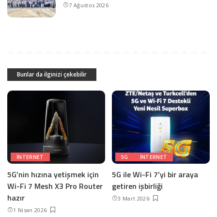
7 Ağustos 2026
Bunlar da ilginizi çekebilir
INTERNET
5G
INTERNET
5G’nin hızına yetişmek için
5G ile Wi-Fi 7’yi bir araya
Wi-Fi 7 Mesh X3 Pro Router
getiren işbirliği
hazır
3 Mart 2026
1 Nisan 2026