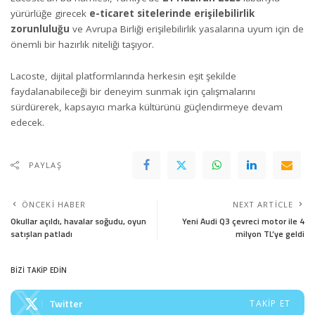
yürürlüğe girecek
e-ticaret sitelerinde erişilebilirlik
zorunluluğu
ve Avrupa Birliği erişilebilirlik yasalarına uyum için de
önemli bir hazırlık niteliği taşıyor.
Lacoste, dijital platformlarında herkesin eşit şekilde
faydalanabileceği bir deneyim sunmak için çalışmalarını
sürdürerek, kapsayıcı marka kültürünü güçlendirmeye devam
edecek.
PAYLAŞ
ÖNCEKI HABER
NEXT ARTICLE
Okullar açıldı, havalar soğudu, oyun
Yeni Audi Q3 çevreci motor ile 4
satışları patladı
milyon TL’ye geldi
BİZİ TAKİP EDİN
Twitter
TAKIP ET