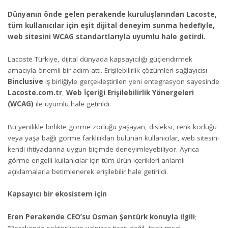
Dünyanın önde gelen perakende kuruluşlarından Lacoste,
tüm kullanıcılar için eşit dijital deneyim sunma hedefiyle,
web sitesini WCAG standartlarıyla uyumlu hale getirdi.
Lacoste Türkiye, dijital dünyada kapsayıcılığı güçlendirmek
amacıyla önemli bir adım attı. Erişilebilirlik çözümleri sağlayıcısı
Binclusive
iş birliğiyle gerçekleştirilen yeni entegrasyon sayesinde
Lacoste.com.tr
,
Web İçeriği Erişilebilirlik Yönergeleri
(WCAG)
ile uyumlu hale getirildi.
Bu yenilikle birlikte görme zorluğu yaşayan, disleksi, renk körlüğü
veya yaşa bağlı görme farklılıkları bulunan kullanıcılar, web sitesini
kendi ihtiyaçlarına uygun biçimde deneyimleyebiliyor. Ayrıca
görme engelli kullanıcılar için tüm ürün içerikleri anlamlı
açıklamalarla betimlenerek erişilebilir hale getirildi.
Kapsayıcı bir ekosistem için
Eren Perakende CEO’su Osman Şentürk konuyla ilgili
;
“Perakende sektörünün yalnızca ticari değil, toplumsal