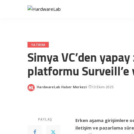
YATIRIM
Simya VC’den yapay 
platformu Surveill’e 
HardwareLab Haber Merkezi
13 Ekim 2025
Posted
by
PAYLAŞ
Erken aşama girişimlere o
iletişim ve pazarlama sür