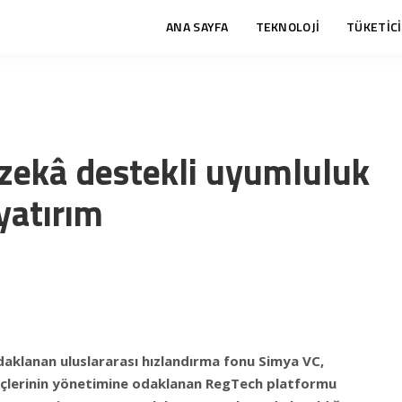
ANA SAYFA
TEKNOLOJİ
TÜKETİCİ
zekâ destekli uyumluluk
yatırım
daklanan uluslararası hızlandırma fonu Simya VC,
eçlerinin yönetimine odaklanan RegTech platformu