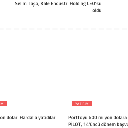
Selim Taşo, Kale Endüstri Holding CEO’su
oldu
IM
YATIRIM
on doları Hardal’a yatıdılar
Portföyü 600 milyon dolara
PİLOT, 14’üncü dönem başvu