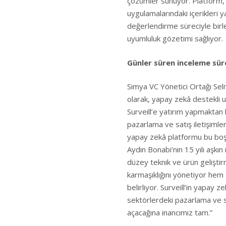
çözümler sunuyor. Platform, 
uygulamalarındaki içerikleri 
değerlendirme süreciyle birleş
uyumluluk gözetimi sağlıyor.
Günler süren inceleme süre
Simya VC Yönetici Ortağı Selm
olarak, yapay zekâ destekli u
Surveill’e yatırım yapmakta
pazarlama ve satış iletişimleri
yapay zekâ platformu bu boşl
Aydın Bonabi’nin 15 yılı aşkı
düzey teknik ve ürün gelişti
karmaşıklığını yönetiyor hem 
belirliyor. Surveill’in yapay 
sektörlerdeki pazarlama ve sa
açacağına inancımız tam.”