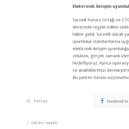
Elektronik iletişim uyuml
Surveill Kurucu Ortağı ve CTO’
derecede regüle edilen sektör
hâline geldi. Surveill olara
uyumluluk standartlarına uyg
elektronik iletişim uyumlulu
zekâsını, gerçek zamanlı izl
hedefliyoruz. Ayrıca operas
ve analitiklerimizi derinleşt
Bu yatırım turunu vizyonumuzu
Facebook'ta 
PAYLAŞ
ÖNCEKI HABER