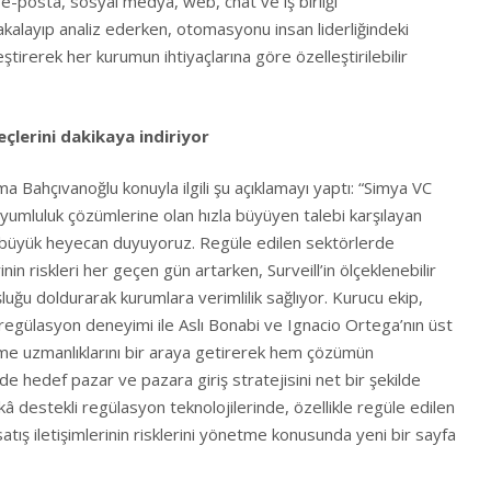
e-posta, sosyal medya, web, chat ve iş birliği
yakalayıp analiz ederken, otomasyonu insan liderliğindeki
tirerek her kurumun ihtiyaçlarına göre özelleştirilebilir
çlerini dakikaya indiriyor
a Bahçıvanoğlu konuyla ilgili şu açıklamayı yaptı: “Simya VC
yumluluk çözümlerine olan hızla büyüyen talebi karşılayan
n büyük heyecan duyuyoruz. Regüle edilen sektörlerde
nin riskleri her geçen gün artarken, Surveill’in ölçeklenebilir
uğu doldurarak kurumlara verimlilik sağlıyor. Kurucu ekip,
n regülasyon deneyimi ile Aslı Bonabi ve Ignacio Ortega’nın üst
rme uzmanlıklarını bir araya getirerek hem çözümün
de hedef pazar ve pazara giriş stratejisini net bir şekilde
zekâ destekli regülasyon teknolojilerinde, özellikle regüle edilen
tış iletişimlerinin risklerini yönetme konusunda yeni bir sayfa