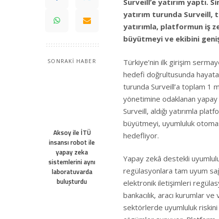
Surveill’e yatırım yaptı. S
yatırım turunda Surveill, t
yatırımla, platformun iş z
büyütmeyi ve ekibini geni
Türkiye’nin ilk girişim serma
SONRAKİ HABER
hedefi doğrultusunda hayata g
turunda Surveill’a toplam 1 mi
yönetimine odaklanan yapay 
Surveill, aldığı yatırımla pla
büyütmeyi, uyumluluk otomasy
Aksoy ile İTÜ
hedefliyor.
insansı robot ile
yapay zeka
Yapay zekâ destekli uyumlulu
sistemlerini aynı
regülasyonlara tam uyum sağ
laboratuvarda
buluşturdu
elektronik iletişimleri regül
bankacılık, aracı kurumlar ve
sektörlerde uyumluluk riskini