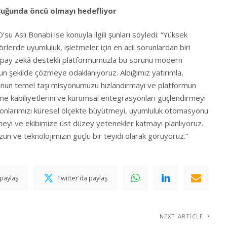
uluğunda öncü olmayı hedefliyor
su Aslı Bonabi ise konuyla ilgili şunları söyledi: “Yüksek
lerde uyumluluk, işletmeler için en acil sorunlardan biri
k yapay zekâ destekli platformumuzla bu sorunu modern
un şekilde çözmeye odaklanıyoruz. Aldığımız yatırımla,
ğunun temel taşı misyonumuzu hızlandırmayı ve platformun
eme kabiliyetlerini ve kurumsal entegrasyonları güçlendirmeyi
yonlarımızı küresel ölçekte büyütmeyi, uyumluluk otomasyonu
irmeyi ve ekibimize üst düzey yetenekler katmayı planlıyoruz.
n ve teknolojimizin güçlü bir teyidi olarak görüyoruz.”
paylaş
Twitter'da paylaş
NEXT ARTICLE