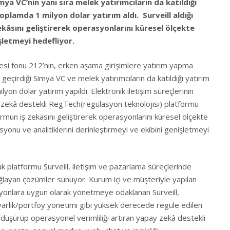
imya VC’nin yanı sıra melek yatırımcıların da katıldığı
oplamda 1 milyon dolar yatırım aldı. Surveill aldığı
ekâsını geliştirerek operasyonlarını küresel ölçekte
şletmeyi hedefliyor.
yesi fonu 212’nin, erken aşama girişimlere yatırım yapma
eçirdiği Simya VC ve melek yatırımcıların da katıldığı yatırım
lyon dolar yatırım yapıldı. Elektronik iletişim süreçlerinin
zekâ destekli RegTech(regülasyon teknolojisi) platformu
tformun iş zekasını geliştirerek operasyonlarını küresel ölçekte
onu ve analitiklerini derinleştirmeyi ve ekibini genişletmeyi
k platformu Surveill, iletişim ve pazarlama süreçlerinde
layan çözümler sunuyor. Kurum içi ve müşteriyle yapılan
asyonlara uygun olarak yönetmeye odaklanan Surveill,
 varlık/portföy yönetimi gibi yüksek derecede regüle edilen
 düşürüp operasyonel verimliliği artıran yapay zekâ destekli