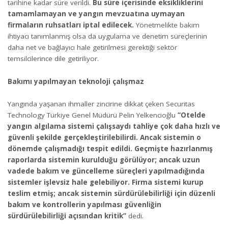
tarihine kadar süre verildi.
Bu süre içerisinde eksikliklerini
tamamlamayan ve yangın mevzuatına uymayan
firmaların ruhsatları iptal edilecek.
Yönetmelikte bakım
ihtiyacı tanımlanmış olsa da uygulama ve denetim süreçlerinin
daha net ve bağlayıcı hale getirilmesi gerektiği sektör
temsilcilerince dile getiriliyor.
Bakımı yapılmayan teknoloji çalışmaz
Yangında yaşanan ihmaller zincirine dikkat çeken Securitas
Technology Türkiye Genel Müdürü Pelin Yelkencioğlu
“Otelde
yangın algılama sistemi çalışsaydı tahliye çok daha hızlı ve
güvenli şekilde gerçekleştirilebilirdi. Ancak sistemin o
dönemde çalışmadığı tespit edildi. Geçmişte hazırlanmış
raporlarda sistemin kurulduğu görülüyor; ancak uzun
vadede bakım ve güncelleme süreçleri yapılmadığında
sistemler işlevsiz hale gelebiliyor. Firma sistemi kurup
teslim etmiş; ancak sistemin sürdürülebilirliği için düzenli
bakım ve kontrollerin yapılması güvenliğin
sürdürülebilirliği açısından kritik”
dedi.