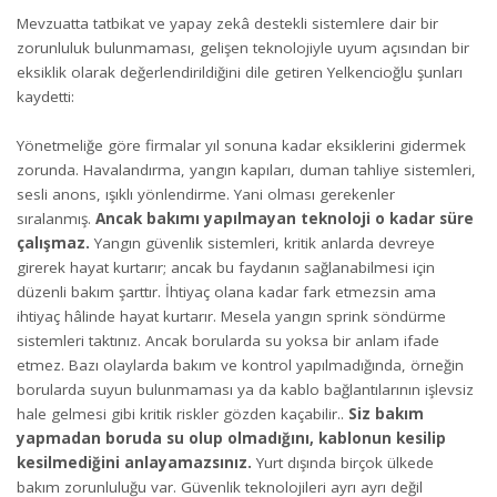
Mevzuatta tatbikat ve yapay zekâ destekli sistemlere dair bir
zorunluluk bulunmaması, gelişen teknolojiyle uyum açısından bir
eksiklik olarak değerlendirildiğini dile getiren Yelkencioğlu şunları
kaydetti:
Yönetmeliğe göre firmalar yıl sonuna kadar eksiklerini gidermek
zorunda. Havalandırma, yangın kapıları, duman tahliye sistemleri,
sesli anons, ışıklı yönlendirme. Yani olması gerekenler
sıralanmış.
Ancak bakımı yapılmayan teknoloji o kadar süre
çalışmaz.
Yangın güvenlik sistemleri, kritik anlarda devreye
girerek hayat kurtarır; ancak bu faydanın sağlanabilmesi için
düzenli bakım şarttır. İhtiyaç olana kadar fark etmezsin ama
ihtiyaç hâlinde hayat kurtarır. Mesela yangın sprink söndürme
sistemleri taktınız. Ancak borularda su yoksa bir anlam ifade
etmez. Bazı olaylarda bakım ve kontrol yapılmadığında, örneğin
borularda suyun bulunmaması ya da kablo bağlantılarının işlevsiz
hale gelmesi gibi kritik riskler gözden kaçabilir..
Siz bakım
yapmadan boruda su olup olmadığını, kablonun kesilip
kesilmediğini anlayamazsınız.
Yurt dışında birçok ülkede
bakım zorunluluğu var. Güvenlik teknolojileri ayrı ayrı değil