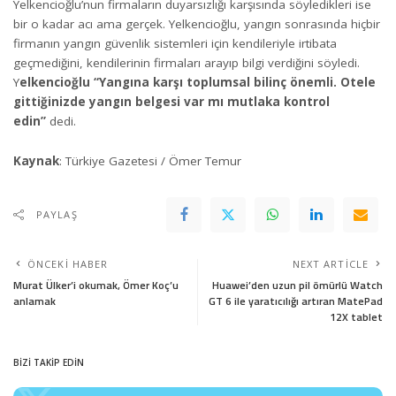
Yelkencioğlu’nun firmaların duyarsızlığı karşısında söyledikleri ise
bir o kadar acı ama gerçek. Yelkencioğlu, yangın sonrasında hiçbir
firmanın yangın güvenlik sistemleri için kendileriyle irtibata
geçmediğini, kendilerinin firmaları arayıp bilgi verdiğini söyledi.
Y
elkencioğlu “Yangına karşı toplumsal bilinç önemli. Otele
gittiğinizde yangın belgesi var mı mutlaka kontrol
edin”
dedi.
Kaynak
: Türkiye Gazetesi / Ömer Temur
PAYLAŞ
ÖNCEKI HABER
NEXT ARTICLE
Murat Ülker’i okumak, Ömer Koç’u
Huawei’den uzun pil ömürlü Watch
anlamak
GT 6 ile yaratıcılığı artıran MatePad
12X tablet
BİZİ TAKİP EDİN