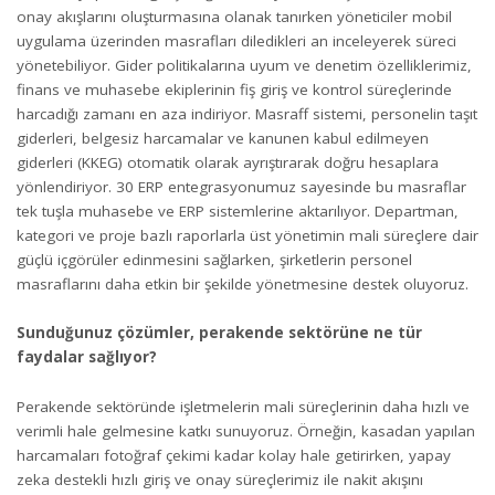
onay akışlarını oluşturmasına olanak tanırken yöneticiler mobil
uygulama üzerinden masrafları diledikleri an inceleyerek süreci
yönetebiliyor. Gider politikalarına uyum ve denetim özelliklerimiz,
finans ve muhasebe ekiplerinin fiş giriş ve kontrol süreçlerinde
harcadığı zamanı en aza indiriyor. Masraff sistemi, personelin taşıt
giderleri, belgesiz harcamalar ve kanunen kabul edilmeyen
giderleri (KKEG) otomatik olarak ayrıştırarak doğru hesaplara
yönlendiriyor. 30 ERP entegrasyonumuz sayesinde bu masraflar
tek tuşla muhasebe ve ERP sistemlerine aktarılıyor. Departman,
kategori ve proje bazlı raporlarla üst yönetimin mali süreçlere dair
güçlü içgörüler edinmesini sağlarken, şirketlerin personel
masraflarını daha etkin bir şekilde yönetmesine destek oluyoruz.
Sunduğunuz çözümler, perakende sektörüne ne tür
faydalar sağlıyor?
Perakende sektöründe işletmelerin mali süreçlerinin daha hızlı ve
verimli hale gelmesine katkı sunuyoruz. Örneğin, kasadan yapılan
harcamaları fotoğraf çekimi kadar kolay hale getirirken, yapay
zeka destekli hızlı giriş ve onay süreçlerimiz ile nakit akışını