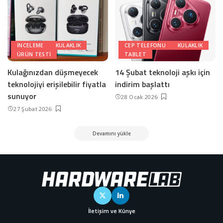
INCELEME
KULAKLIK
CEP TELEFONU
KULAKLIK
ÜRÜN TESTI
TABLET
Kulağınızdan düşmeyecek
14 Şubat teknoloji aşkı için
teknolojiyi erişilebilir fiyatla
indirim başlattı
sunuyor
28 Ocak 2026
27 Şubat 2026
Devamını yükle
İletişim ve Künye