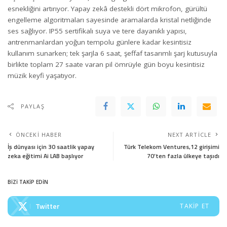
esnekliğini artırıyor. Yapay zekâ destekli dört mikrofon, gürültü
engelleme algoritmaları sayesinde aramalarda kristal netliğinde
ses sağlıyor. IP55 sertifikalı suya ve tere dayanıklı yapısı,
antrenmanlardan yoğun tempolu günlere kadar kesintisiz
kullanım sunarken; tek şarjla 6 saat, şeffaf tasarımlı şarj kutusuyla
birlikte toplam 27 saate varan pil ömrüyle gün boyu kesintisiz
müzik keyfi yaşatıyor.
PAYLAŞ
ÖNCEKI HABER
NEXT ARTICLE
İş dünyası için 30 saatlik yapay
Türk Telekom Ventures,12 girişimi
zeka eğitimi Ai LAB başlıyor
70’ten fazla ülkeye taşıdı
BİZİ TAKİP EDİN
Twitter
TAKIP ET