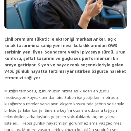
Çinli premium tüketici elektroniği markası Anker, açık
kulak tasarımına sahip yeni nesil kulaklıklarından OWS
serisinin yeni üyesi Soundcore V40i’yi piyasaya sürdü. Ürün
konforu, şeffaf tasarımı ve güçlü ses performansını bir
araya getiriyor. Siyah ve beyaz renk seçenekleriyle gelen
V40i, günlük hayatta tarzınızı yansıtırken özgürce hareket
etmenizi sağlıyor.
Müziğin temposu, günümüzün hızına eşlik eden en güçlü
motivasyon kaynaklarından biri. Sabah işe yetişirken metroda
kulağınızda ritimler yankılanır, akşam koşusunda şehrin sesleriyle
birlikte şarkılar karışır. Sinema keyfini oturma odasına taşıyan
teknolojiler, arkadaşlarla geçirilen yolculuklarda açılan çalma
listeleri… Hepsi günlük hayatımızın görünmez ama vazgeçilmez
parçaları. Modern yaşam, artık yalnızca kulaklığın sunduğu ses