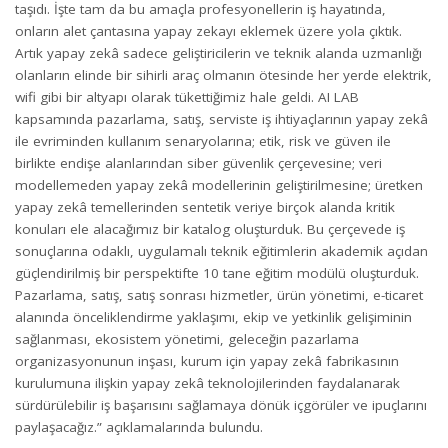
taşıdı. İşte tam da bu amaçla profesyonellerin iş hayatında,
onların alet çantasına yapay zekayı eklemek üzere yola çıktık.
Artık yapay zekâ sadece geliştiricilerin ve teknik alanda uzmanlığı
olanların elinde bir sihirli araç olmanın ötesinde her yerde elektrik,
wifi gibi bir altyapı olarak tükettiğimiz hale geldi. AI LAB
kapsamında pazarlama, satış, serviste iş ihtiyaçlarının yapay zekâ
ile evriminden kullanım senaryolarına; etik, risk ve güven ile
birlikte endişe alanlarından siber güvenlik çerçevesine; veri
modellemeden yapay zekâ modellerinin geliştirilmesine; üretken
yapay zekâ temellerinden sentetik veriye birçok alanda kritik
konuları ele alacağımız bir katalog oluşturduk. Bu çerçevede iş
sonuçlarına odaklı, uygulamalı teknik eğitimlerin akademik açıdan
güçlendirilmiş bir perspektifte 10 tane eğitim modülü oluşturduk.
Pazarlama, satış, satış sonrası hizmetler, ürün yönetimi, e-ticaret
alanında önceliklendirme yaklaşımı, ekip ve yetkinlik gelişiminin
sağlanması, ekosistem yönetimi, geleceğin pazarlama
organizasyonunun inşası, kurum için yapay zekâ fabrikasının
kurulumuna ilişkin yapay zekâ teknolojilerinden faydalanarak
sürdürülebilir iş başarısını sağlamaya dönük içgörüler ve ipuçlarını
paylaşacağız.” açıklamalarında bulundu.