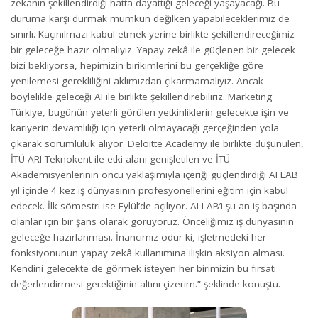
zekanın şekillendirdiği hatta dayattığı geleceği yaşayacağı. Bu
duruma karşı durmak mümkün değilken yapabileceklerimiz de
sınırlı. Kaçınılmazı kabul etmek yerine birlikte şekillendireceğimiz
bir geleceğe hazır olmalıyız. Yapay zekâ ile güçlenen bir gelecek
bizi bekliyorsa, hepimizin birikimlerini bu gerçekliğe göre
yenilemesi gerekliliğini aklımızdan çıkarmamalıyız. Ancak
böylelikle geleceği AI ile birlikte şekillendirebiliriz. Marketing
Türkiye, bugünün yeterli görülen yetkinliklerin gelecekte işin ve
kariyerin devamlılığı için yeterli olmayacağı gerçeğinden yola
çıkarak sorumluluk alıyor. Deloitte Academy ile birlikte düşünülen,
İTÜ ARI Teknokent ile etki alanı genişletilen ve İTÜ
Akademisyenlerinin öncü yaklaşımıyla içeriği güçlendirdiği AI LAB
yıl içinde 4 kez iş dünyasının profesyonellerini eğitim için kabul
edecek. İlk sömestri ise Eylül’de açılıyor. AI LAB’i şu an iş başında
olanlar için bir şans olarak görüyoruz. Önceliğimiz iş dünyasının
geleceğe hazırlanması. İnancımız odur ki, işletmedeki her
fonksiyonunun yapay zekâ kullanımına ilişkin aksiyon alması.
Kendini gelecekte de görmek isteyen her birimizin bu fırsatı
değerlendirmesi gerektiğinin altını çizerim.” şeklinde konuştu.