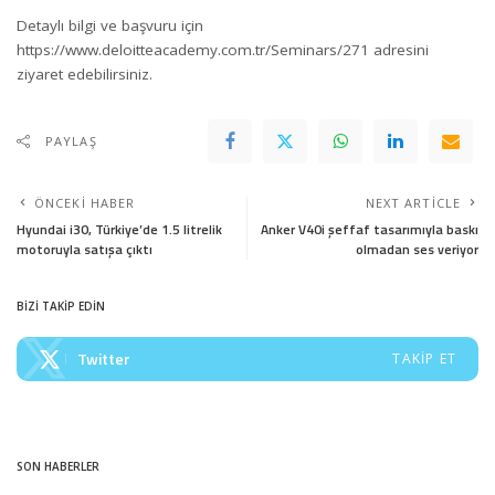
Detaylı bilgi ve başvuru için
https://www.deloitteacademy.com.tr/Seminars/271
adresini
ziyaret edebilirsiniz.
PAYLAŞ
ÖNCEKI HABER
NEXT ARTICLE
Hyundai i30, Türkiye’de 1.5 litrelik
Anker V40i şeffaf tasarımıyla baskı
motoruyla satışa çıktı
olmadan ses veriyor
BİZİ TAKİP EDİN
Twitter
TAKIP ET
SON HABERLER