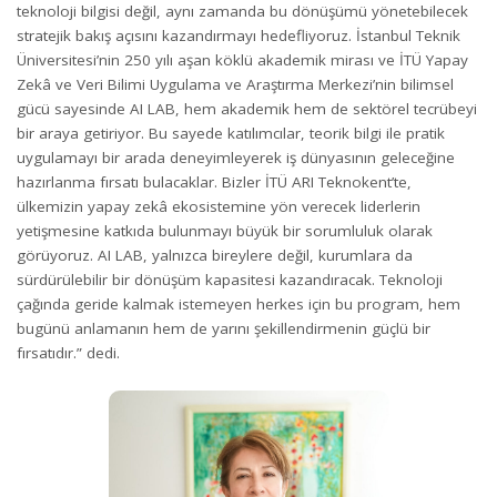
teknoloji bilgisi değil, aynı zamanda bu dönüşümü yönetebilecek
stratejik bakış açısını kazandırmayı hedefliyoruz. İstanbul Teknik
Üniversitesi’nin 250 yılı aşan köklü akademik mirası ve İTÜ Yapay
Zekâ ve Veri Bilimi Uygulama ve Araştırma Merkezi’nin bilimsel
gücü sayesinde AI LAB, hem akademik hem de sektörel tecrübeyi
bir araya getiriyor. Bu sayede katılımcılar, teorik bilgi ile pratik
uygulamayı bir arada deneyimleyerek iş dünyasının geleceğine
hazırlanma fırsatı bulacaklar. Bizler İTÜ ARI Teknokent’te,
ülkemizin yapay zekâ ekosistemine yön verecek liderlerin
yetişmesine katkıda bulunmayı büyük bir sorumluluk olarak
görüyoruz. AI LAB, yalnızca bireylere değil, kurumlara da
sürdürülebilir bir dönüşüm kapasitesi kazandıracak. Teknoloji
çağında geride kalmak istemeyen herkes için bu program, hem
bugünü anlamanın hem de yarını şekillendirmenin güçlü bir
fırsatıdır.” dedi.