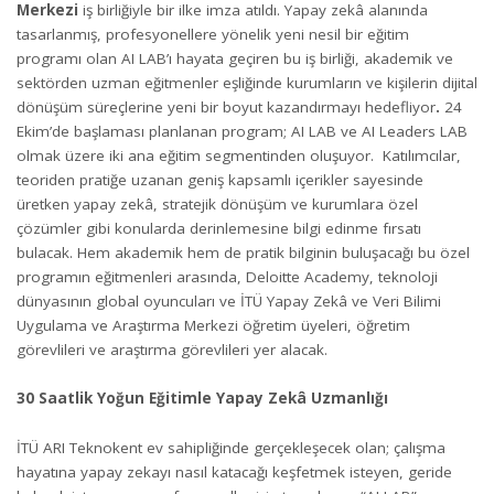
Merkezi
iş birliğiyle bir ilke imza atıldı. Yapay zekâ alanında
tasarlanmış, profesyonellere yönelik yeni nesil bir eğitim
programı olan AI LAB’ı hayata geçiren bu iş birliği, akademik ve
sektörden uzman eğitmenler eşliğinde kurumların ve kişilerin dijital
dönüşüm süreçlerine yeni bir boyut kazandırmayı hedefliyor
.
24
Ekim’de başlaması planlanan program; AI LAB ve AI Leaders LAB
olmak üzere iki ana eğitim segmentinden oluşuyor. Katılımcılar,
teoriden pratiğe uzanan geniş kapsamlı içerikler sayesinde
üretken yapay zekâ, stratejik dönüşüm ve kurumlara özel
çözümler gibi konularda derinlemesine bilgi edinme fırsatı
bulacak. Hem akademik hem de pratik bilginin buluşacağı bu özel
programın eğitmenleri arasında, Deloitte Academy, teknoloji
dünyasının global oyuncuları ve İTÜ Yapay Zekâ ve Veri Bilimi
Uygulama ve Araştırma Merkezi öğretim üyeleri, öğretim
görevlileri ve araştırma görevlileri yer alacak.
30 Saatlik Yoğun Eğitimle Yapay Zekâ Uzmanlığı
İTÜ ARI Teknokent ev sahipliğinde gerçekleşecek olan; çalışma
hayatına yapay zekayı nasıl katacağı keşfetmek isteyen, geride