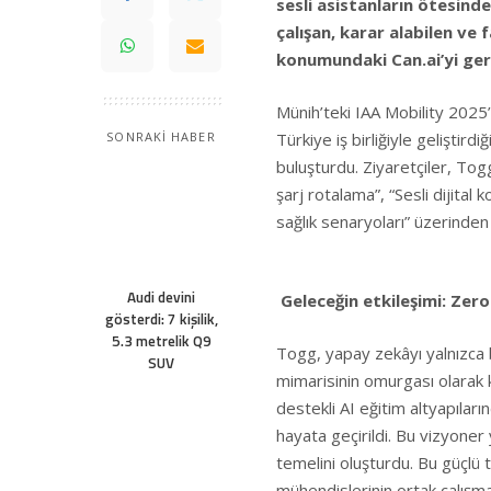
sesli asistanların ötesind
çalışan, karar alabilen ve 
konumundaki Can.ai’yi ger
Münih’teki IAA Mobility 2025’
Türkiye iş birliğiyle geliştird
SONRAKİ HABER
buluşturdu. Ziyaretçiler, Tog
şarj rotalama”, “Sesli dijita
sağlık senaryoları” üzerinden
Audi devini
Geleceğin etkileşimi: Zer
gösterdi: 7 kişilik,
5.3 metrelik Q9
Togg, yapay zekâyı yalnızca bi
SUV
mimarisinin omurgası olarak
destekli AI eğitim altyapılar
hayata geçirildi. Bu vizyoner
temelini oluşturdu. Bu güçlü 
mühendislerinin ortak çalışm