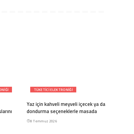
ONIĞI
TÜKETICI ELEKTRONIĞI
Yaz için kahveli meyveli içecek ya da
larını
dondurma seçeneklerle masada
8 Temmuz 2026