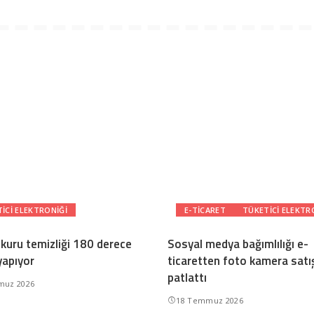
ICI ELEKTRONIĞI
E-TICARET
TÜKETICI ELEKTR
 kuru temizliği 180 derece
Sosyal medya bağımlılığı e-
yapıyor
ticaretten foto kamera satış
patlattı
muz 2026
18 Temmuz 2026