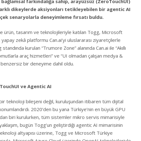
e bağlamsal farkındalığa sahip, arayüzsüz (ZeroTouchUI)
farklı dikeylerde aksiyonları tetikleyebilen bir agentic AI
çek senaryolarla deneyimleme fırsatı buldu.
e ürün, tasarım ve teknolojileriyle katılan Togg, Microsoft
iği yapay zekâ platformu Can.ai’yi uluslararası ziyaretçilerle
g standında kurulan “Trumore Zone” alanında Can.ai ile “Akıllı
l komutlarla araç hizmetleri” ve “UI olmadan çalışan medya &
 benzersiz bir deneyime dahil oldu.
oTouchUI ve Agentic AI
r teknoloji bileşeni değil, kuruluşundan itibaren tüm dijital
 konumlandırdı. 2020’den bu yana Türkiye’nin en büyük GPU
ından biri kurulurken, tüm sistemler mikro servis mimarisiyle
 yaklaşım, bugün Togg’un geliştirdiği agentic AI mimarisinin
teknoloji altyapısı üzerine, Togg ve Microsoft Türkiye
asıyla, Microsoft Azure Cloud üzerinde OpenAI teknolojileriyle