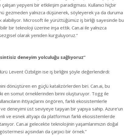
 çalışan yepyeni bir etkileşim paradigması. Kullanıcı hiçbir
nü gezmeden yalnızca düşünerek, söyleyerek ya da duruma
alabiliyor. Microsoft ile yürüttüğümüz iş birliği sayesinde bu
ilir bir teknoloji üzerine inşa ettik. Can.ai ile yalnızca
sezgisel olarak yeniden kurguluyoruz.”
sintisiz deneyim yolculuğu sağlıyoruz”
ü Levent Özbilgin ise iş birliğini şöyle değerlendirdi:
ini dönüştüren en güçlü katalizörlerden biri. Can.ai, bu
i en somut örneklerinden birini oluşturuyor. Togg ile
llanıcıların ihtiyaçlarını öngören, farklı ekosistemlerle
ve deneyimi üst seviyeye taşıyan bir yapıya sahip. Azure’un
enli ve esnek altyapı da platformun farklı ekosistemlerde
 tanıyor. Can.ai gelecekte teknolojinin yaşamlarımızın doğal
 göstermesi açısından da çarpıcı bir örnek.”