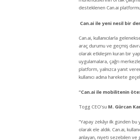
desteklenen Can.ai platformu g
Can.ai ile yeni nesil bir d
Can.ai, kullanıcılarla gelenek
araç durumu ve geçmiş davran
olarak etkileşim kuran bir yap
uygulamalara, çağrı merkezle
platform, yalnızca yanıt ver
kullanıcı adına harekete geçeb
“Can.ai ile mobilitenin öt
Togg CEO’su
M. Gürcan Ka
“Yapay zekâyı ilk günden bu y
olarak ele aldık. Can.ai, kull
anlayan, niyeti sezebilen ve