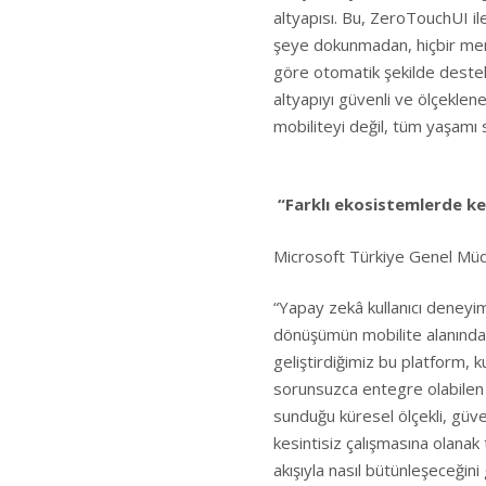
altyapısı. Bu, ZeroTouchUI ile
şeye dokunmadan, hiçbir me
göre otomatik şekilde destek 
altyapıyı güvenli ve ölçekleneb
mobiliteyi değil, tüm yaşamı 
“Farklı ekosistemlerde ke
Microsoft Türkiye Genel Müdür
“Yapay zekâ kullanıcı deneyim
dönüşümün mobilite alanındak
geliştirdiğimiz bu platform, ku
sorunsuzca entegre olabilen 
sunduğu küresel ölçekli, güv
kesintisiz çalışmasına olanak
akışıyla nasıl bütünleşeceğini