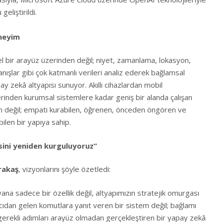
eliştirildi.
eneyim
sel bir arayüz üzerinden değil; niyet, zamanlama, lokasyon,
ışlar gibi çok katmanlı verileri analiz ederek bağlamsal
ay zekâ altyapısı sunuyor. Akıllı cihazlardan mobil
rinden kurumsal sistemlere kadar geniş bir alanda çalışan
en değil; empati kurabilen, öğrenen, önceden öngören ve
ilen bir yapıya sahip.
esini yeniden kurguluyoruz”
rakaş
, vizyonlarını şöyle özetledi:
ana sadece bir özellik değil, altyapımızın stratejik omurgası
anıcıdan gelen komutlara yanıt veren bir sistem değil; bağlamı
 gerekli adımları arayüz olmadan gerçekleştiren bir yapay zekâ