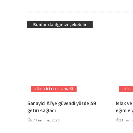
Bunlar da ilginizi çekebilir
TÜKETICI ELEKTRONIĞI
TÜKET
Sanayici AI’ye güvendi yüzde 49
Islak ve
getiri sağladı
eğimle 
27 Temmuz 2026
23 Tem