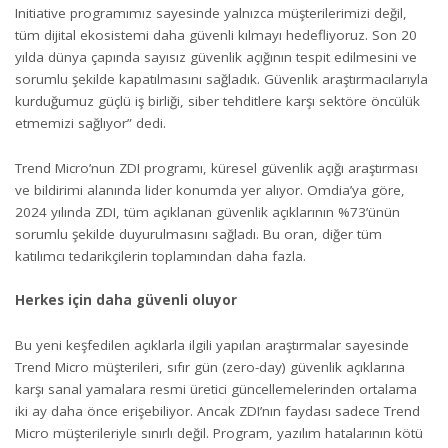
Initiative programımız sayesinde yalnızca müşterilerimizi değil,
tüm dijital ekosistemi daha güvenli kılmayı hedefliyoruz. Son 20
yılda dünya çapında sayısız güvenlik açığının tespit edilmesini ve
sorumlu şekilde kapatılmasını sağladık. Güvenlik araştırmacılarıyla
kurduğumuz güçlü iş birliği, siber tehditlere karşı sektöre öncülük
etmemizi sağlıyor” dedi.
Trend Micro’nun ZDI programı, küresel güvenlik açığı araştırması
ve bildirimi alanında lider konumda yer alıyor.
Omdia’ya
göre,
2024 yılında ZDI, tüm açıklanan güvenlik açıklarının %73’ünün
sorumlu şekilde duyurulmasını sağladı. Bu oran, diğer tüm
katılımcı tedarikçilerin toplamından daha fazla.
Herkes için daha güvenli oluyor
Bu yeni keşfedilen açıklarla ilgili yapılan araştırmalar sayesinde
Trend Micro müşterileri, sıfır gün (zero-day) güvenlik açıklarına
karşı sanal yamalara resmi üretici güncellemelerinden ortalama
iki ay daha önce erişebiliyor. Ancak ZDI’nın faydası sadece Trend
Micro müşterileriyle sınırlı değil. Program, yazılım hatalarının kötü