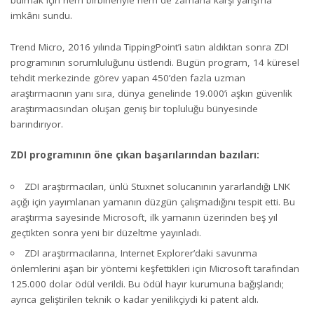
bulmak için hem birbirleriyle hem de zamana karşı yarışma
imkânı sundu.
Trend Micro, 2016 yılında TippingPoint’i satın aldıktan sonra ZDI
programının sorumluluğunu üstlendi. Bugün program, 14 küresel
tehdit merkezinde görev yapan 450’den fazla uzman
araştırmacının yanı sıra, dünya genelinde 19.000’i aşkın güvenlik
araştırmacısından oluşan geniş bir topluluğu bünyesinde
barındırıyor.
ZDI programının öne çıkan başarılarından bazıları:
ZDI araştırmacıları
, ünlü Stuxnet solucanının yararlandığı LNK
açığı için yayımlanan yamanın düzgün çalışmadığını tespit etti. Bu
araştırma sayesinde Microsoft, ilk yamanın üzerinden beş yıl
geçtikten sonra yeni bir düzeltme yayınladı.
ZDI araştırmacılarına, Internet Explorer’daki savunma
önlemlerini aşan bir yöntemi keşfettikleri için Microsoft tarafından
125.000 dolar ödül verildi
. Bu ödül hayır kurumuna bağışlandı;
ayrıca geliştirilen teknik o kadar yenilikçiydi ki
patent
aldı.