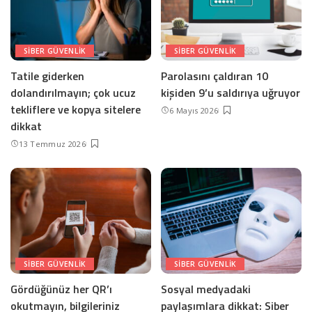
SIBER GÜVENLIK
SIBER GÜVENLIK
Tatile giderken
Parolasını çaldıran 10
dolandırılmayın; çok ucuz
kişiden 9’u saldırıya uğruyor
tekliflere ve kopya sitelere
6 Mayıs 2026
dikkat
13 Temmuz 2026
SIBER GÜVENLIK
SIBER GÜVENLIK
Gördüğünüz her QR’ı
Sosyal medyadaki
okutmayın, bilgileriniz
paylaşımlara dikkat: Siber