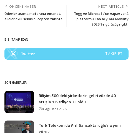
ÖNCEKI HABER
NEXT ARTICLE
Ödevler arama motoruna emanet,
Togg ve Microsoft’un yapay zekâ
aileler okul servisini cepten takipte
platformu Can.ai’yi IAA Mobility
2025’te görücüye çıktı
BİZİ TAKİP EDİN
Twitter
TAKIP ET
SON HABERLER
Bilişim 500’deki şirketlerin geliri yüzde 40
artışla 1.6 trilyon TL oldu
8 Ağustos 2026
Türk Telekom’da Arif Sancaktaroğlu’na yeni
görev