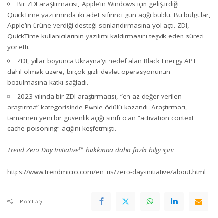
Bir ZDI araştırmacısı, Apple’ın Windows için geliştirdiği
QuickTime yazılımında iki adet
sıfırıncı gün açığı
buldu. Bu bulgular,
Apple’ın ürüne verdiği desteği sonlandırmasına yol açtı. ZDI,
QuickTime kullanıcılarının yazılımı kaldırmasını teşvik eden süreci
yönetti.
ZDI, yıllar boyunca Ukrayna’yı hedef alan Black Energy APT
dahil olmak üzere,
birçok gizli devlet operasyonunun
bozulmasına
katkı sağladı.
2023 yılında bir ZDI araştırmacısı, “en az değer verilen
araştırma” kategorisinde Pwnie ödülü kazandı. Araştırmacı,
tamamen yeni bir güvenlik açığı sınıfı olan
“activation context
cache poisoning” açığını keşfetmişti.
Trend Zero Day Initiative™ hakkında daha fazla bilgi için:
https://www.trendmicro.com/en_us/zero-day-initiative/about.html
PAYLAŞ