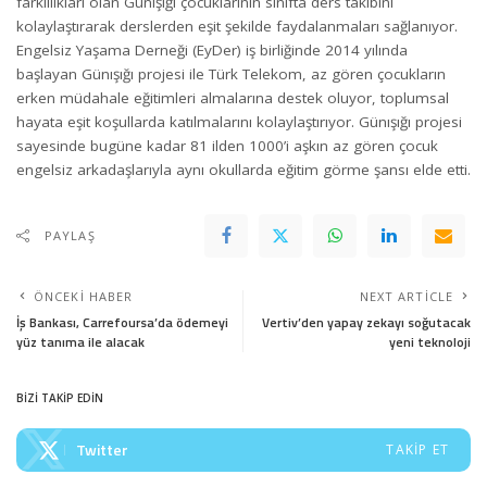
farklılıkları olan Günışığı çocuklarının sınıfta ders takibini
kolaylaştırarak derslerden eşit şekilde faydalanmaları sağlanıyor.
Engelsiz Yaşama Derneği (EyDer) iş birliğinde 2014 yılında
başlayan Günışığı projesi ile Türk Telekom, az gören çocukların
erken müdahale eğitimleri almalarına destek oluyor, toplumsal
hayata eşit koşullarda katılmalarını kolaylaştırıyor. Günışığı projesi
sayesinde bugüne kadar 81 ilden 1000’i aşkın az gören çocuk
engelsiz arkadaşlarıyla aynı okullarda eğitim görme şansı elde etti.
PAYLAŞ
ÖNCEKI HABER
NEXT ARTICLE
İş Bankası, Carrefoursa’da ödemeyi
Vertiv’den yapay zekayı soğutacak
yüz tanıma ile alacak
yeni teknoloji
BİZİ TAKİP EDİN
Twitter
TAKIP ET