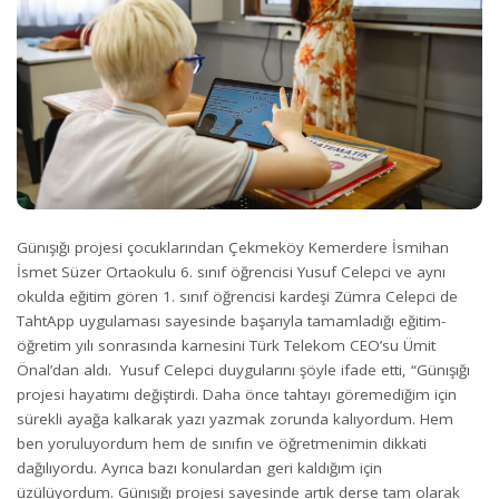
Günışığı projesi çocuklarından Çekmeköy Kemerdere İsmihan
İsmet Süzer Ortaokulu 6. sınıf öğrencisi Yusuf Celepci ve aynı
okulda eğitim gören 1. sınıf öğrencisi kardeşi Zümra Celepci de
TahtApp uygulaması sayesinde başarıyla tamamladığı eğitim-
öğretim yılı sonrasında karnesini Türk Telekom CEO’su Ümit
Önal’dan aldı. Yusuf Celepci duygularını şöyle ifade etti, “
Günışığı
projesi hayatımı değiştirdi. Daha önce tahtayı göremediğim için
sürekli ayağa kalkarak yazı yazmak zorunda kalıyordum. Hem
ben yoruluyordum hem de sınıfın ve öğretmenimin dikkati
dağılıyordu. Ayrıca bazı konulardan geri kaldığım için
üzülüyordum. Günışığı projesi sayesinde artık derse tam olarak