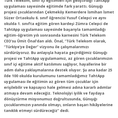
Türk Telekom, sınıf içi eğitimleri için geliştirdiği TahtApp
uygulaması sayesinde eğitimde fark yarattı. Günışığı
projesi çocuklarından Çekmeköy Kemerdere İsmihan İsmet
Süzer Ortaokulu 6. sınıf öğrencisi Yusuf Celepci ve aynı
okulda 1. sınıfta eğitim gören kardeşi Zümra Celepci de
TahtApp uygulaması sayesinde başarıyla tamamladığı
eğitim-öğretim yılı sonrasında karnesini Türk Telekom
CEO’su Ümit Önal’dan aldı. Önal, “Türk Telekom olarak,
“Türkiye’ye Değer” vizyonu ile çalışmalarımızı
sürdürüyoruz.
Bu anlayışla hayata geçirdiğimiz Günışığı
projesi ve TahtApp uygulamamız, az gören çocuklarımızın
sınıf içi eğitime aktif katılımını sağlıyor, hayallerine bir
adım daha yaklaşmalarına destek oluyor. Şu ana kadar 25
ilde 100 okulda kurulumunu tamamladığımız TahtApp
uygulaması ile eğitimin az gören tüm çocuklar için
erişilebilir ve kapsayıcı hale gelmesi adına kararlı adımlar
atmaya devam edeceğiz. Teknolojiyi iyilik ve faydaya
dönüştürme misyonumuz doğrultusunda, Günışığı
çocuklarımızın yanında olmayı, onların başarı hikâyelerine
tanıklık etmeyi sürdüreceğiz” dedi.