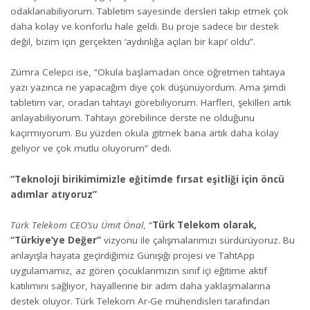
odaklanabiliyorum. Tabletim sayesinde dersleri takip etmek çok
daha kolay ve konforlu hale geldi. Bu proje sadece bir destek
değil, bizim için gerçekten ‘aydınlığa açılan bir kapı’ oldu”.
Zümra Celepci ise, “Okula başlamadan önce öğretmen tahtaya
yazı yazınca ne yapacağım diye çok düşünüyordum. Ama şimdi
tabletim var, oradan tahtayı görebiliyorum. Harfleri, şekilleri artık
anlayabiliyorum. Tahtayı görebilince derste ne olduğunu
kaçırmıyorum. Bu yüzden okula gitmek bana artık daha kolay
geliyor ve çok mutlu oluyorum” dedi.
“Teknoloji birikimimizle eğitimde fırsat eşitliği için öncü
adımlar atıyoruz”
Türk Telekom CEO’su Ümit Önal
, “
Türk Telekom olarak,
“Türkiye’ye Değer”
vizyonu ile çalışmalarımızı sürdürüyoruz. Bu
anlayışla hayata geçirdiğimiz Günışığı projesi ve TahtApp
uygulamamız, az gören çocuklarımızın sınıf içi eğitime aktif
katılımını sağlıyor, hayallerine bir adım daha yaklaşmalarına
destek oluyor. Türk Telekom Ar-Ge mühendisleri tarafından