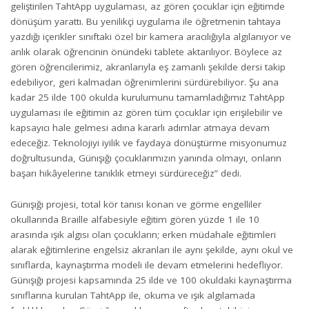
geliştirilen TahtApp uygulaması, az gören çocuklar için eğitimde
dönüşüm yarattı. Bu yenilikçi uygulama ile öğretmenin tahtaya
yazdığı içerikler sınıftaki özel bir kamera aracılığıyla algılanıyor ve
anlık olarak öğrencinin önündeki tablete aktarılıyor. Böylece az
gören öğrencilerimiz, akranlarıyla eş zamanlı şekilde dersi takip
edebiliyor, geri kalmadan öğrenimlerini sürdürebiliyor. Şu ana
kadar 25 ilde 100 okulda kurulumunu tamamladığımız TahtApp
uygulaması ile eğitimin az gören tüm çocuklar için erişilebilir ve
kapsayıcı hale gelmesi adına kararlı adımlar atmaya devam
edeceğiz. Teknolojiyi iyilik ve faydaya dönüştürme misyonumuz
doğrultusunda, Günışığı çocuklarımızın yanında olmayı, onların
başarı hikâyelerine tanıklık etmeyi sürdüreceğiz” dedi.
Günışığı projesi, total kör tanısı konan ve görme engelliler
okullarında Braille alfabesiyle eğitim gören yüzde 1 ile 10
arasında ışık algısı olan çocukların; erken müdahale eğitimleri
alarak eğitimlerine engelsiz akranları ile aynı şekilde, aynı okul ve
sınıflarda, kaynaştırma modeli ile devam etmelerini hedefliyor.
Günışığı projesi kapsamında 25 ilde ve 100 okuldaki kaynaştırma
sınıflarına kurulan TahtApp ile, okuma ve ışık algılamada