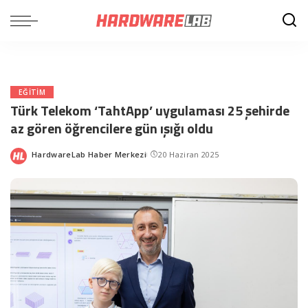
EĞITIM
Türk Telekom ‘TahtApp’ uygulaması 25 şehirde
az gören öğrencilere gün ışığı oldu
HardwareLab Haber Merkezi
20 Haziran 2025
Posted
by