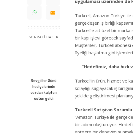
uygulaması
üzerinden de k
Turkcell, Amazon Türkiye ile ön
gerçekleşen iş birliği kapsam
Turkcell’e ait özel bir marka s
bir kapı işlevi görecek sayfad
SONRAKİ HABER
Müşteriler, Turkcell abonesi
üyeliği başlatma gibi işlemle
“Hedefimiz, daha hızlı
Sevgililer Günü
Turkcell’in ürün, hizmet ve ka
hediyelerinde
kolaylığı sağlayacak iş birliğ
cüzdan kalpten
şekilde geliştirilmesi planlanı
üstün geldi
Turkcell Satıştan Sorumlu
“Amazon Türkiye ile gerçekleş
bir adımı oluşturuyor. Hedefimi
entegre bir deneyim sunmak. T