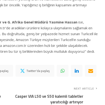
k bir öncelik. Yaptığımız iş birliğinin kapsamını artırmayı
ır ve G. Afrika Genel Müdürü Yasmine Hassan
ise,
.tr
’de aradıkları ürünlere kolayca ulaşmalarını sağlamak en
. Bu doğrultuda, geniş bir yelpazede hizmet sunan Turkcell ile
i sayesinde, Amazon Türkiye müşterileri Turkcell’in sunduğu
ra
amazon.com.tr
üzerinden hızlı bir şekilde ulaşabilecek.
iren bu tür iş birliklerinden büyük mutluluk duyuyoruz” dedi.
paylaş
Twitter'da paylaş
NEXT ARTICLE
e
Casper VIA L50 ve S50 kalemli tabletler
yaratıcılığı artırıyor