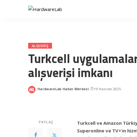
ALIŞVERIŞ
Turkcell uygulamala
alışverişi imkanı
HardwareLab Haber Merkezi
19 Haziran 2025
Posted
by
PAYLAŞ
Turkcell ve Amazon Türkiye,
Superonline ve TV+’ın hiz