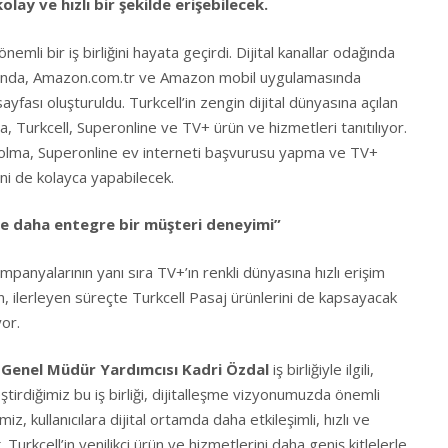
olay ve hızlı bir şekilde erişebilecek.
emli bir iş birliğini hayata geçirdi. Dijital kanallar odağında
ında,
Amazon.com.tr
ve Amazon mobil uygulamasında
ayfası oluşturuldu. Turkcell’in zengin dijital dünyasına açılan
a, Turkcell, Superonline ve TV+ ürün ve hizmetleri tanıtılıyor.
 olma, Superonline ev interneti başvurusu yapma ve TV+
rini de kolayca yapabilecek.
 ve daha entegre bir müşteri deneyimi”
mpanyalarının yanı sıra TV+’ın renkli dünyasına hızlı erişim
inin, ilerleyen süreçte Turkcell Pasaj ürünlerini de kapsayacak
yor.
 Genel Müdür Yardımcısı Kadri Özdal
iş birliğiyle ilgili,
tirdiğimiz bu iş birliği, dijitalleşme vizyonumuzda önemli
z, kullanıcılara dijital ortamda daha etkileşimli, hızlı ve
urkcell’in yenilikçi ürün ve hizmetlerini daha geniş kitlelerle