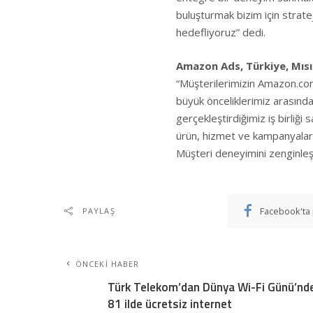
buluşturmak bizim için strateji
hedefliyoruz” dedi.
Amazon Ads, Türkiye, Mıs
“Müşterilerimizin
Amazon.com
büyük önceliklerimiz arasında
gerçekleştirdiğimiz iş birliğ
ürün, hizmet ve kampanyala
Müşteri deneyimini zenginleşt
Facebook'ta 
PAYLAŞ
ÖNCEKI HABER
Türk Telekom’dan Dünya Wi-Fi Günü’nd
81 ilde ücretsiz internet