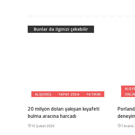
Bunlar da ilginizi çekebilir
ALIŞV
ALIŞVERIŞ
YAPAY ZEKA
YATIRIM
ONLIN
20 milyon doları yakışan kıyafeti
Porland
bulma aracına harcadı
deneyim
10 Şubat 2026
7 Aralık