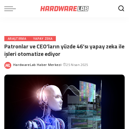
ARAŞTIRMA
YAPAY ZEKA
Patronlar ve CEO’ların yüzde 46’sı yapay zeka ile
işleri otomatize ediyor
HardwareLab Haber Merkezi
25 Nisan 2025
Posted
by