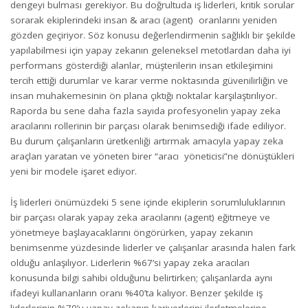
dengeyi bulması gerekiyor. Bu doğrultuda iş liderleri, kritik sorular
sorarak ekiplerindeki insan & aracı (agent) oranlarını yeniden
gözden geçiriyor. Söz konusu değerlendirmenin sağlıklı bir şekilde
yapılabilmesi için yapay zekanın geleneksel metotlardan daha iyi
performans gösterdiği alanlar, müşterilerin insan etkileşimini
tercih ettiği durumlar ve karar verme noktasında güvenilirliğin ve
insan muhakemesinin ön plana çıktığı noktalar karşılaştırılıyor.
Raporda bu sene daha fazla sayıda profesyonelin yapay zeka
aracılarını rollerinin bir parçası olarak benimsediği ifade ediliyor.
Bu durum çalışanların üretkenliği artırmak amacıyla yapay zeka
araçları yaratan ve yöneten birer “aracı yöneticisi”ne dönüştükleri
yeni bir modele işaret ediyor.
İş liderleri önümüzdeki 5 sene içinde ekiplerin sorumluluklarının
bir parçası olarak yapay zeka aracılarını (agent) eğitmeye ve
yönetmeye başlayacaklarını öngörürken, yapay zekanın
benimsenme yüzdesinde liderler ve çalışanlar arasında halen fark
olduğu anlaşılıyor. Liderlerin %67’si yapay zeka aracıları
konusunda bilgi sahibi olduğunu belirtirken; çalışanlarda aynı
ifadeyi kullananların oranı %40’ta kalıyor. Benzer şekilde iş
liderlerinin %79’u yapay zekanın kariyerlerini ilerletmelerine