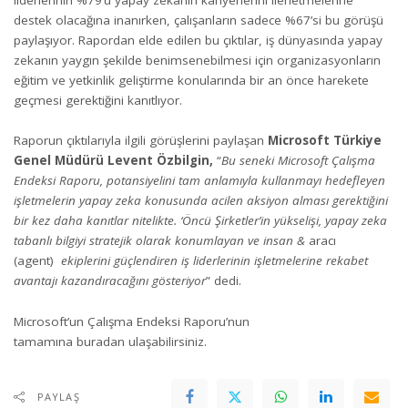
destek olacağına inanırken, çalışanların sadece %67’si bu görüşü
paylaşıyor. Rapordan elde edilen bu çıktılar, iş dünyasında yapay
zekanın yaygın şekilde benimsenebilmesi için organizasyonların
eğitim ve yetkinlik geliştirme konularında bir an önce harekete
geçmesi gerektiğini kanıtlıyor.
Raporun çıktılarıyla ilgili görüşlerini paylaşan
Microsoft Türkiye
Genel Müdürü Levent Özbilgin,
“
Bu seneki Microsoft Çalışma
Endeksi Raporu, potansiyelini tam anlamıyla kullanmayı hedefleyen
işletmelerin yapay zeka konusunda acilen aksiyon alması gerektiğini
bir kez daha kanıtlar nitelikte. ‘Öncü Şirketler’in yükselişi, yapay zeka
tabanlı bilgiyi stratejik olarak konumlayan ve insan &
aracı
(agent)
ekiplerini güçlendiren iş liderlerinin işletmelerine rekabet
avantajı kazandıracağını gösteriyor
” dedi.
Microsoft’un Çalışma Endeksi Raporu’nun
tamamına
buradan
ulaşabilirsiniz.
PAYLAŞ