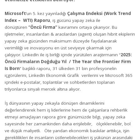
Microsoft
’un 5. kez yayınladığı
Çalışma Endeksi (Work Trend
Index – WTI) Raporu
, iş gücünü yapay zeka ile
dönüştüren
“Öncü Firma”
kavramını ortaya çıkarıyor. Bu
işletmeler, insanlardan & aracılardan (agent) oluşan hibrit ekiplerin
yapay zeka gücünden maksimum düzeyde faydalanarak
verimliliği ve inovasyonu en üst seviyeye çıkarmak için
çalışıyor. LinkedIn ile iş birliği içinde yürütülen araştırmanın “
2025:
Öncü Firmaların Doğduğu Yıl / The Year the Frontier Firm
Is Born
” başlıklı raporu, 31 ülkeden 31 bin profesyonelin
içgörülerini, LinkedIn Ekonomik Grafik verilerini ve Microsoft 365
içindeki e-postalar, toplantılar ve sohbetlerden toplanan
trilyonlarca sinyali mercek altına alıyor.
İş dünyasının yapay zekayla dönüşen dinamiklerini
değerlendirerek hem iş liderlerine hem de çalışanlara rehberlik
etmeyi amaçlayan rapora göre günümüzde bilgi, yapay zeka
sayesinde her zamankinden daha erişilebilir, ölçeklenebilir, bol
ve düşük maliyetli. Öte yandan ekonomik baskılar arttıkça, işin
gereklilikleri ile insanların üstlenebilecekleri iş yükünün arasındaki