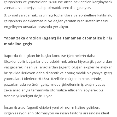
çalışanların ve yöneticilerin %80’i ise artan beklentileri karşılayacak
zamana ve enerjiye sahip olmadıklarını dile getiriyor.
E-mail yanıtlamak, çevrimiçi toplantılara ve sohbetlere katılmak,
çalışanların odaklanmasını ve değer yaratan işler üretebilmesini
engelleyen unsurlar arasında yer alıyor.
Yapay zeka aracıları (agent) ile tamamen otomatize bir iş
modeline geçiş
Raporda öne çıkan bir başka konu ise işletmelerin daha
ölçeklenebilir başarılar elde edebilmek adına hiyerarşik yapılardan
vazgeçerek insan ve aracılardan (agent) oluşan ekipler ile akışkan
bir şekilde ilerleyen daha dinamik ve sonuç odaklı bir yapıya geçiş
yapmaları. Liderlerin %46’sı, özellikle müşteri hizmetlerinde,
pazarlamada ve ürün geliştirmede şirketlerinin iş akışını yapay
zeka aracılarıyla tamamıyla otomatize ettiklerini söylerek bu
trendin yükselişini doğruluyor.
İnsan & aracı (agent) ekipleri yeni bir norm haline gelirken,
organizasyonların otomasyon ve insan faktörü arasındaki ideal