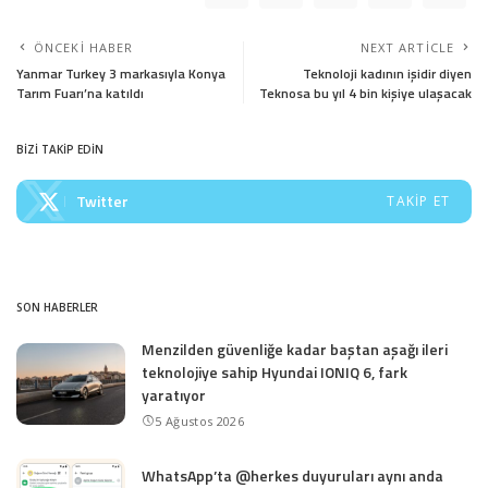
ÖNCEKI HABER
NEXT ARTICLE
Yanmar Turkey 3 markasıyla Konya
Teknoloji kadının işidir diyen
Tarım Fuarı’na katıldı
Teknosa bu yıl 4 bin kişiye ulaşacak
BİZİ TAKİP EDİN
Twitter
TAKIP ET
SON HABERLER
Menzilden güvenliğe kadar baştan aşağı ileri
teknolojiye sahip Hyundai IONIQ 6, fark
yaratıyor
5 Ağustos 2026
WhatsApp’ta @herkes duyuruları aynı anda