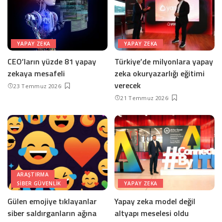
YAPAY ZEKA
YAPAY ZEKA
CEO’ların yüzde 81 yapay
Türkiye’de milyonlara yapay
zekaya mesafeli
zeka okuryazarlığı eğitimi
verecek
23 Temmuz 2026
21 Temmuz 2026
ARAŞTIRMA
SIBER GÜVENLIK
YAPAY ZEKA
Gülen emojiye tıklayanlar
Yapay zeka model değil
siber saldırganların ağına
altyapı meselesi oldu