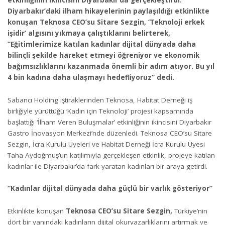
etkinliğinin ikincisini Diyarbakır’da gerçekleştirdi.
Diyarbakır’daki ilham hikayelerinin paylaşıldığı etkinlikte
konuşan Teknosa CEO’su Sitare Sezgin, ‘Teknoloji erkek
işidir’ algısını yıkmaya çalıştıklarını belirterek,
“Eğitimlerimize katılan kadınlar dijital dünyada daha
bilinçli şekilde hareket etmeyi öğreniyor ve ekonomik
bağımsızlıklarını kazanmada önemli bir adım atıyor. Bu yıl
4 bin kadına daha ulaşmayı hedefliyoruz” dedi.
Sabancı Holding iştiraklerinden Teknosa, Habitat Derneği iş
birliğiyle yürüttüğü ‘Kadın için Teknoloji’ projesi kapsamında
başlattığı ‘İlham Veren Buluşmalar’ etkinliğinin ikincisini Diyarbakır
Gastro İnovasyon Merkezi’nde düzenledi. Teknosa CEO’su Sitare
Sezgin, İcra Kurulu Üyeleri ve Habitat Derneği İcra Kurulu Üyesi
Taha Aydoğmuş’un katılımıyla gerçekleşen etkinlik, projeye katılan
kadınlar ile Diyarbakır’da fark yaratan kadınları bir araya getirdi.
“Kadınlar dijital dünyada daha güçlü bir varlık gösteriyor”
Etkinlikte konuşan
Teknosa CEO’su Sitare Sezgin,
Türkiye’nin
dört bir yanındaki kadınların dijital okuryazarlıklarını artırmak ve