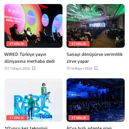
ETKINLIK
ETKINLIK
WIRED Türkiye yayın
Sanayi dönüşürse verimlilik
dünyasına merhaba dedi
zirve yapar
17 Mayıs 2026
14 Mayıs 2026
ETKINLIK
ETKINLIK
10’uncu kez teknoloji
AI’ya hızlı adapte olan