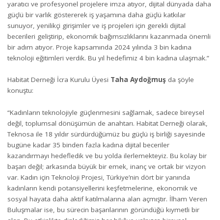
yaratıcı ve profesyonel projelere imza atıyor, dijital dünyada daha
güçlü bir varlık göstererek iş yaşamına daha güçlü katkılar
sunuyor, yenilikçi girişimler ve iş projeleri için gerekli dijital
becerileri geliştirip, ekonomik bağımsızlıklarını kazanmada önemli
bir adım atıyor. Proje kapsamında 2024 yılında 3 bin kadına
teknoloji eğitimleri verdik. Bu yıl hedefimiz 4 bin kadına ulaşmak.”
Habitat Derneği İcra Kurulu Üyesi
Taha Aydoğmuş
da şöyle
konuştu:
“Kadınların teknolojiyle güçlenmesini sağlamak, sadece bireysel
değil, toplumsal dönüşümün de anahtarı. Habitat Derneği olarak,
Teknosa ile 18 yıldır sürdürdüğümüz bu güçlü iş birliği sayesinde
bugüne kadar 35 binden fazla kadına dijital beceriler
kazandırmayı hedefledik ve bu yolda ilerlemekteyiz. Bu kolay bir
başarı değil; arkasında büyük bir emek, inanç ve ortak bir vizyon
var. Kadın için Teknoloji Projesi, Türkiye’nin dört bir yanında
kadınların kendi potansiyellerini keşfetmelerine, ekonomik ve
sosyal hayata daha aktif katılmalarına alan açmıştır. İlham Veren
Buluşmalar ise, bu sürecin başarılarının göründüğü kıymetli bir