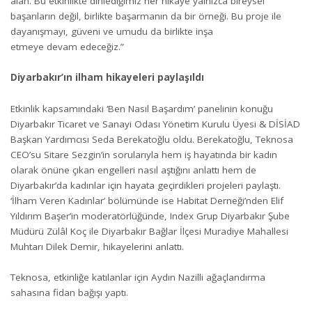
alan. Bu etkinlikte dinlediğimiz her hikâye yalnızca bireysel
başarıların değil, birlikte başarmanın da bir örneği. Bu proje ile
dayanışmayı, güveni ve umudu da birlikte inşa
etmeye devam edeceğiz.”
Diyarbakır’ın ilham hikayeleri paylaşıldı
Etkinlik kapsamındaki ‘Ben Nasıl Başardım’ panelinin konuğu
Diyarbakır Ticaret ve Sanayi Odası Yönetim Kurulu Üyesi & DİSİAD
Başkan Yardımcısı Seda Berekatoğlu oldu. Berekatoğlu, Teknosa
CEO’su Sitare Sezgin’in sorularıyla hem iş hayatında bir kadın
olarak önüne çıkan engelleri nasıl aştığını anlattı hem de
Diyarbakır’da kadınlar için hayata geçirdikleri projeleri paylaştı.
‘İlham Veren Kadınlar’ bölümünde ise Habitat Derneği’nden Elif
Yıldırım Başer’in moderatörlüğünde, Index Grup Diyarbakır Şube
Müdürü Zülâl Koç ile Diyarbakır Bağlar İlçesi Muradiye Mahallesi
Muhtarı Dilek Demir, hikayelerini anlattı.
Teknosa, etkinliğe katılanlar için Aydın Nazilli ağaçlandırma
sahasına fidan bağışı yaptı.