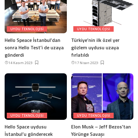
UYDU TEKNOLOJISI
UYDU TEKNOLOJISI
Hello Speace İstanbul’dan
Türkiye’nin ilk özel yer
sonra Hello Test’i de uzaya
gözlem uydusu uzaya
gönderdi
fırlatıldı
14 Kasım 2023
17 Nisan 2023
UYDU TEKNOLOJISI
UYDU TEKNOLOJISI
Hello Space uydusu
Elon Musk – Jeff Bezos’tan
İstanbul’u gönderecek
Yörünge Savaşı