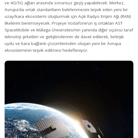
ve 4G/5G ağları arasında sorunsuz geçiş yapabilecek. Merkez,
Avrupa’da ortak standartların belirlenmesini teşvik eden yeni bir
uzay/kara ekosistemi oluşturmak için Açık Radyo Erişim Ağı (RAN)
ilkelerini benimseyecek. Projeye Vodafone’un iş ortakları AST
SpaceMobile ve Málaga Üniversitesi’nin yanında diğer üçüncü taraf
teknoloji şirketleri ve geliştiricilerinin de davet edilerek, birleşik
uydu ve kara bağlantı çözümlerinden oluşan yeni bir Avrupa
ekosisteminin teşvik edilmesi hedefleniyor.