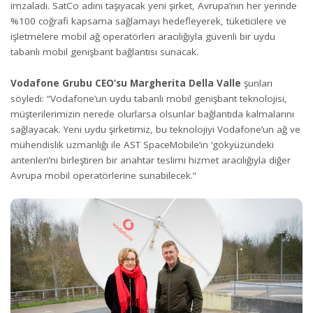
imzaladı. SatCo adını taşıyacak yeni şirket, Avrupa’nın her yerinde
%100 coğrafi kapsama sağlamayı hedefleyerek, tüketicilere ve
işletmelere mobil ağ operatörleri aracılığıyla güvenli bir uydu
tabanlı mobil genişbant bağlantısı sunacak.
Vodafone Grubu CEO’su Margherita Della Valle
şunları
söyledi: “Vodafone’un uydu tabanlı mobil genişbant teknolojisi,
müşterilerimizin nerede olurlarsa olsunlar bağlantıda kalmalarını
sağlayacak. Yeni uydu şirketimiz, bu teknolojiyi Vodafone’un ağ ve
mühendislik uzmanlığı ile AST SpaceMobile’ın ‘gökyüzündeki
antenleri’ni birleştiren bir anahtar teslimi hizmet aracılığıyla diğer
Avrupa mobil operatörlerine sunabilecek.”