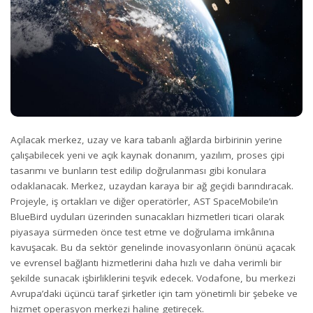
Açılacak merkez, uzay ve kara tabanlı ağlarda birbirinin yerine
çalışabilecek yeni ve açık kaynak donanım, yazılım, proses çipi
tasarımı ve bunların test edilip doğrulanması gibi konulara
odaklanacak. Merkez, uzaydan karaya bir ağ geçidi barındıracak.
Projeyle, iş ortakları ve diğer operatörler, AST SpaceMobile’ın
BlueBird uyduları üzerinden sunacakları hizmetleri ticari olarak
piyasaya sürmeden önce test etme ve doğrulama imkânına
kavuşacak. Bu da sektör genelinde inovasyonların önünü açacak
ve evrensel bağlantı hizmetlerini daha hızlı ve daha verimli bir
şekilde sunacak işbirliklerini teşvik edecek. Vodafone, bu merkezi
Avrupa’daki üçüncü taraf şirketler için tam yönetimli bir şebeke ve
hizmet operasyon merkezi haline getirecek.