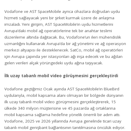
Vodafone ve AST SpaceMobile ayrıca cihazlara doğrudan uydu
hizmeti sağlayacak yeni bir şirket kurmak üzere de anlaşma
imzaladı. Yeni girişim, AST SpaceMobile’ın uydu hizmetlerini
Avrupa’daki mobil ağ operatörlerine tek bir anahtar teslimi
düzenleme altında dağıtacak. Bu, Vodafone’un ileri mühendislik
uzmanlığını kullanarak Avrupa’da bir ağ yönetimi ve ağ operasyon
merkezi altyapısı ile desteklenecek. SatCo, mobil ağ operatörleri
için Avrupa çapında yer istasyonları ağı inşa edecek ve bu ağdan
gelen verileri alçak yörüngedeki uydu ağına taşıyacak.
İlk uzay tabanlı mobil video görüşmesini gerçekleştirdi
Vodafone geçtiğimiz Ocak ayında AST SpaceMobile’ın BlueBird
uydularıyla, mobil kapsama alanı olmayan bir bölgede dünyanın
ilk uzay tabanlı mobil video görüşmesini gerçekleştirerek, 15
ülkede 340 milyon müşterisine ve 45 pazarda ağ ortaklarına
mobil kapsama sağlama hedefine yönelik önemli bir adım attı.
Vodafone, 2025 ve 2026 yıllarında Avrupa genelinde ticari uzay
tabanlı mobil genişbant bağlantısının tanıtılmasına öncülük ediyor.