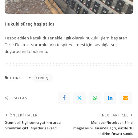
Hukuki süreç başlatıldı
Tespit edilen kaçak düzenekle ilgili olarak hukuki işlem başlatan
Dicle Elektrik, sorumluların tespit edilmesi için savcılığa suç
duyurusunda bulundu.
ETIKETLER:
ENERJI
PAYLAŞ
ÖNCEKI HABER
NEXT ARTICLE
Otomobil 3 yıl sonra yatırım aracı
Monster Notebook 5’inci
olmaktan çıktı fiyatlar gevşedi
mağazasını Bursa’da açtı, yüzde 10
indirim fırsatı sundu