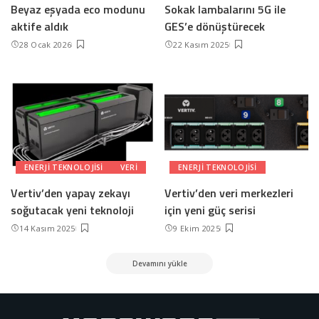
Beyaz eşyada eco modunu
Sokak lambalarını 5G ile
aktife aldık
GES’e dönüştürecek
28 Ocak 2026
22 Kasım 2025
ENERJI TEKNOLOJISI
VERI
ENERJI TEKNOLOJISI
Vertiv’den yapay zekayı
Vertiv’den veri merkezleri
soğutacak yeni teknoloji
için yeni güç serisi
14 Kasım 2025
9 Ekim 2025
Devamını yükle