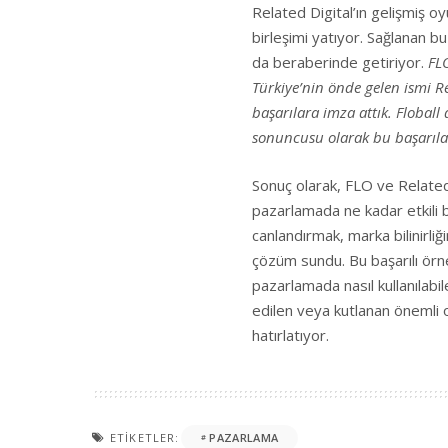
Related Digital’ın gelişmiş oy
birleşimi yatıyor. Sağlanan bu 
da beraberinde getiriyor.
FL
Türkiye’nin önde gelen ismi Rel
başarılara imza attık. Floball
sonuncusu olarak bu başarılar
Sonuç olarak, FLO ve Related D
pazarlamada ne kadar etkili bir
canlandırmak, marka bilinirliği
çözüm sundu. Bu başarılı örn
pazarlamada nasıl kullanılabi
edilen veya kutlanan önemli 
hatırlatıyor.
ETIKETLER:
PAZARLAMA