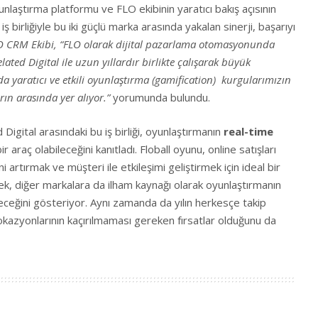
unlaştırma platformu ve FLO ekibinin yaratıcı bakış açısının
iş birliğiyle bu iki güçlü marka arasında yakalan sinerji, başarıyı
O CRM Ekibi, “FLO olarak dijital pazarlama otomasyonunda
ated Digital ile uzun yıllardır birlikte çalışarak büyük
 da yaratıcı ve etkili oyunlaştırma (gamification) kurgularımızın
ın arasında yer alıyor.”
yorumunda bulundu.
igital arasındaki bu iş birliği, oyunlaştırmanın
real-time
 araç olabileceğini kanıtladı. Floball oyunu, online satışları
ni artırmak ve müşteri ile etkileşimi geliştirmek için ideal bir
ek, diğer markalara da ilham kaynağı olarak oyunlaştırmanın
leceğini gösteriyor. Aynı zamanda da yılın herkesçe takip
okazyonlarının kaçırılmaması gereken fırsatlar olduğunu da