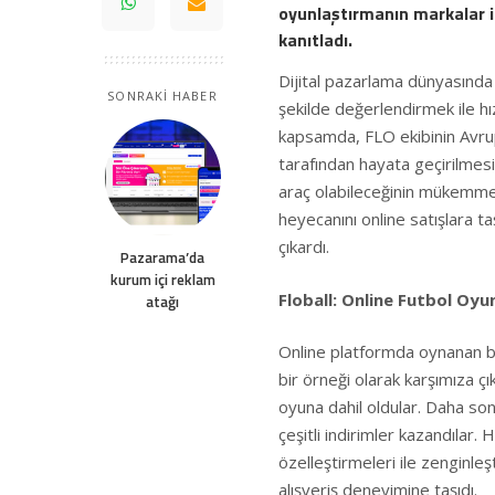
oyunlaştırmanın markalar iç
kanıtladı.
Dijital pazarlama dünyasında y
SONRAKİ HABER
şekilde değerlendirmek ile hız
kapsamda, FLO ekibinin Avrup
tarafından hayata geçirilmes
araç olabileceğinin mükemmel 
heyecanını online satışlara ta
çıkardı.
Pazarama’da
kurum içi reklam
Floball: Online Futbol Oyu
atağı
Online platformda oynanan bi
bir örneği olarak karşımıza çı
oyuna dahil oldular. Daha son
çeşitli indirimler kazandılar.
özelleştirmeleri ile zenginleş
alışveriş deneyimine taşıdı.