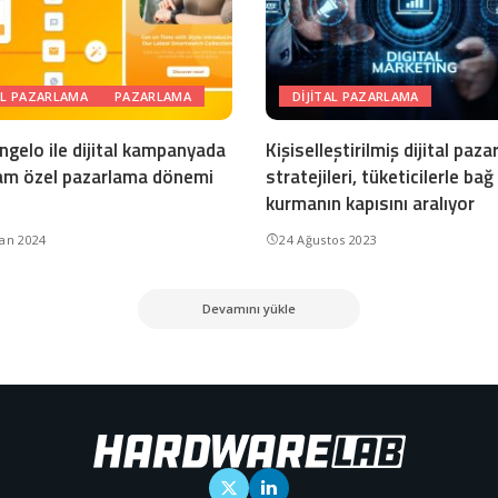
AL PAZARLAMA
PAZARLAMA
DIJITAL PAZARLAMA
ngelo ile dijital kampanyada
Kişiselleştirilmiş dijital paz
tam özel pazarlama dönemi
stratejileri, tüketicilerle bağ
kurmanın kapısını aralıyor
ran 2024
24 Ağustos 2023
Devamını yükle