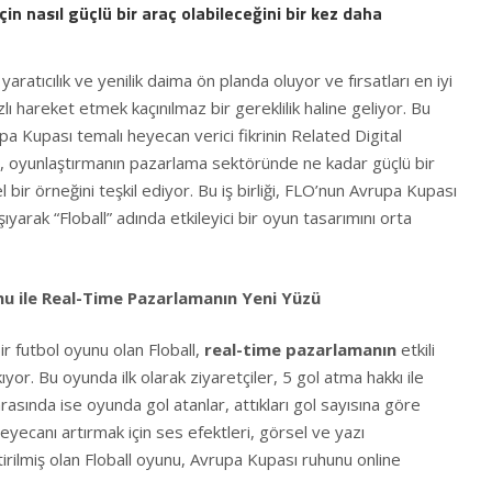
in nasıl güçlü bir araç olabileceğini bir kez daha
aratıcılık ve yenilik daima ön planda oluyor ve fırsatları en iyi
lı hareket etmek kaçınılmaz bir gereklilik haline geliyor. Bu
a Kupası temalı heyecan verici fikrinin Related Digital
i, oyunlaştırmanın pazarlama sektöründe ne kadar güçlü bir
bir örneğini teşkil ediyor. Bu iş birliği, FLO’nun Avrupa Kupası
şıyarak “Floball” adında etkileyici bir oyun tasarımını orta
nu ile Real-Time Pazarlamanın Yeni Yüzü
r futbol oyunu olan Floball,
real-time pazarlamanın
etkili
kıyor. Bu oyunda ilk olarak ziyaretçiler, 5 gol atma hakkı ile
rasında ise oyunda gol atanlar, attıkları gol sayısına göre
 Heyecanı artırmak için ses efektleri, görsel ve yazı
tirilmiş olan Floball oyunu, Avrupa Kupası ruhunu online