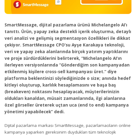
SmartMessage, dijital pazarlama ürünü Michelangelo AI’ı
tanıttı. Ürün, yapay zeka destekli içerik oluşturma, detaylı
veri analizi ve gelişmiş segmentasyon özellikleri ile dikkat
çekiyor. SmartMessage CPO’su Ayşe Karakaya teknoloji,
veri ve yapay zeka alanlarında birçok yatırım yaptıklarını
ve proje sürdürdüklerini belirterek, “Michelangelo AI’ın
ilerleyen versiyonlarında “Gönderdiğim son kampanyadan
etkilenmiş kişilere cross-sell kampanyası üret.” diye
platforma beklentinizi söylediğinizde o size; anında hedef
kitleyi oluşturup, karlılık hesaplamasını ve başa baş
(breakeven) noktasını hesaplayacak, müşterilerinizin
oldukları kanaldan, müsait zamanlarında, ilgi alanlarına
özel görseller üreterek uçtan uca (end to end) kampanya
yönetimi yapabilecek” dedi.
Dijital pazarlama markası SmartMessage, pazarlamacıların online
kampanya yaparken gereksinim duydukları tüm teknolojik