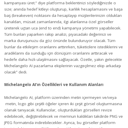
kampanyası üret.” diye platforma beklentinizi söylediğinizde o
size; anında hedef kitleyi oluşturup, karlılık hesaplamasını ve başa
baş (breakeven) noktasını da hesaplayıp müşterilerinizin oldukları
kanaldan, müsait zamanlarında, ilgi alanlarına özel görseller
üreterek uçtan uca (end to end) kampanya yönetimi yapabilecek.
Tüm bunları yaparken rakip analizi, piyasadaki değerinizi ve
marka duruşunuzu da göz önünde bulunduruyor olacak. Tüm
bunlar da etkileşim oranlarını arttırırken, tüketicilere istediklerini ve
aradıklarını da sunduğu için dönüşüm oranlarını arttıracak ve
hedefe daha hızlı ulaşılmasını sağlayacak. Özetle, yakın gelecekte
Michelangelo AI pazarlama ekiplerinin vazgeçilmez ekip arkadaşı
olacak” dedi.
Michelangelo AI’ın Özellikleri ve Kullanım Alanları
Michelangelo AI, platform üzerinden metin içermeyen ve/veya
metin, logo gibi çeşitli öğeler içeren iki çeşit görsel oluşturmasına
olanak tanıyacak. Kullanıcılar, oluşturdukları görselleri revize
edebilecek, değiştirebilecek ve memnun kaldıkları takdirde PNG ve
JPEG formatında indirebilecekler. Ayrıca, bu görseller platform