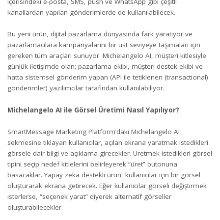
içerisindeki e-posta, SMS, push ve WhatsApp gibi çeşitli
kanallardan yapılan gönderimlerde de kullanılabilecek.
Bu yeni ürün, dijital pazarlama dünyasında fark yaratıyor ve
pazarlamacılara kampanyalarını bir üst seviyeye taşımaları için
gereken tüm araçları sunuyor. Michelangelo AI, müşteri kitlesiyle
günlük iletişimde olan; pazarlama ekibi, müşteri destek ekibi ve
hatta sistemsel gönderim yapan (API ile tetiklenen (transactional)
gönderimler) yazılımcılar tarafından kullanılabiliyor.
Michelangelo AI ile Görsel Üretimi Nasıl Yapılıyor?
SmartMessage Marketing Platform’daki Michelangelo AI
sekmesine tıklayan kullanıcılar, açılan ekrana yaratmak istedikleri
görsele dair bilgi ve açıklama girecekler. Üretmek istedikleri görsel
tipini seçip hedef kitlelerini belirleyerek “üret” butonuna
basacaklar. Yapay zeka destekli ürün, kullanıcılar için bir görsel
oluşturarak ekrana getirecek. Eğer kullanıcılar görseli değiştirmek
isterlerse, “seçenek yarat” diyerek alternatif görseller
oluşturabilecekler.