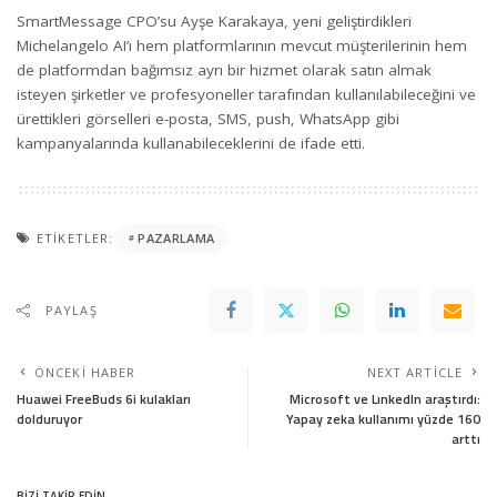
SmartMessage CPO’su Ayşe Karakaya, yeni geliştirdikleri
Michelangelo AI’ı hem platformlarının mevcut müşterilerinin hem
de platformdan bağımsız ayrı bir hizmet olarak satın almak
isteyen şirketler ve profesyoneller tarafından kullanılabileceğini ve
ürettikleri görselleri e-posta, SMS, push, WhatsApp gibi
kampanyalarında kullanabileceklerini de ifade etti.
ETIKETLER:
PAZARLAMA
PAYLAŞ
ÖNCEKI HABER
NEXT ARTICLE
Huawei FreeBuds 6i kulakları
Microsoft ve LınkedIn araştırdı:
dolduruyor
Yapay zeka kullanımı yüzde 160
arttı
BİZİ TAKİP EDİN