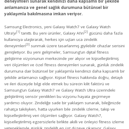
deneyimleri sunarak kendinizi daha kapsamlı bir şekilde
anlamanıza ve genel sağlık durumuna bütünsel bir
yaklaşımla bakılmasına imkan veriyor.
Samsung Electronics, yeni Galaxy Watch7 ve Galaxy Watch
[1]
[2]
Ultra’yı
tanıttı. Bu yeni ürünler, Galaxy AI’ın
gücünü daha fazla
kullanıcıya ulaştırarak, herkes için uçtan uca zindelik
[3]
deneyimleri
sunmak üzere tasarlanmış giyilebilir cihazlar serisini
genişletiyor. Bu yeni gelişmeler, Samsung’un dijital fitness
geliştirme vizyonunun merkezinde yer alıyor ve kişiselleştirilmiş
veri ölçümleri ve özel fitness deneyimleri sunarak, günlük zindelik
durumuna dair bütünsel bir yaklaşımla kendinizi daha kapsamlı bir
şekilde anlamanızı sağlıyor. Kişisel fitness hakkında doğru, detaylı
ve ileri düzeyde bilgi elde etmek bu sürecin kilit faktörü ve
Samsung’un Galaxy Watch7 ve Galaxy Watch Ultra üzerindeki
geliştirilmiş sensör yenilikleri bu vizyonu hayata geçirmeye
yardımcı oluyor. Zindeliğe sade bir yaklaşım sunarak, bileğinizde
rahatça takılıyken, hatta uyurken bile zindelik izleme, takip ve
kişiselleştirilmiş veri ölçümleri sağlıyor. Galaxy Watch7,
kişiselleştirilmiş egzersizlerle birlikte akıllı ve önleyici fitness izleme
yetenekleriyle günlük zindeliği en üst düzeye çıkarıyor. Galaxy