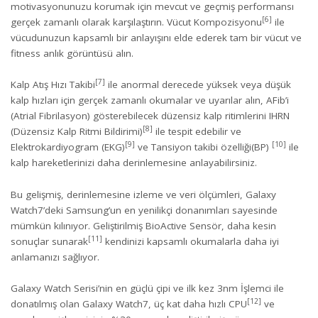
motivasyonunuzu korumak için mevcut ve geçmiş performansı
[6]
gerçek zamanlı olarak karşılaştırın. Vücut Kompozisyonu
ile
vücudunuzun kapsamlı bir anlayışını elde ederek tam bir vücut ve
fitness anlık görüntüsü alın.
[7]
Kalp Atış Hızı Takibi
ile anormal derecede yüksek veya düşük
kalp hızları için gerçek zamanlı okumalar ve uyarılar alın, AFib’i
(Atrial Fibrilasyon) gösterebilecek düzensiz kalp ritimlerini IHRN
[8]
(Düzensiz Kalp Ritmi Bildirimi)
ile tespit edebilir ve
[9]
[10]
Elektrokardiyogram (EKG)
ve Tansiyon takibi özelliği(BP)
ile
kalp hareketlerinizi daha derinlemesine anlayabilirsiniz.
Bu gelişmiş, derinlemesine izleme ve veri ölçümleri, Galaxy
Watch7’deki Samsung’un en yenilikçi donanımları sayesinde
mümkün kılınıyor. Geliştirilmiş BioActive Sensör, daha kesin
[11]
sonuçlar sunarak
kendinizi kapsamlı okumalarla daha iyi
anlamanızı sağlıyor.
Galaxy Watch Serisi’nin en güçlü çipi ve ilk kez 3nm İşlemci ile
[12]
donatılmış olan Galaxy Watch7, üç kat daha hızlı CPU
ve