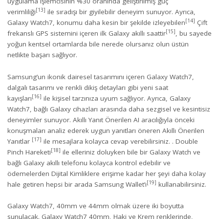
uygulama işlemcisinin %30 oranında geliştirilmiş güç
[13]
verimliliği
ile sıradışı bir giyilebilir deneyim sunuyor. Ayrıca,
[14]
Galaxy Watch7, konumu daha kesin bir şekilde izleyebilen
Çift
[15]
frekanslı GPS sistemini içeren ilk Galaxy akıllı saattir
, bu sayede
yoğun kentsel ortamlarda bile nerede olursanız olun üstün
netlikte başarı sağlıyor.
Samsung’un ikonik dairesel tasarımını içeren Galaxy Watch7,
dalgalı tasarımı ve renkli dikiş detayları gibi yeni saat
[16]
kayışları
ile kişisel tarzınıza uyum sağlıyor. Ayrıca, Galaxy
Watch7, bağlı Galaxy cihazları arasında daha sezgisel ve kesintisiz
deneyimler sunuyor. Akıllı Yanıt Önerilen AI aracılığıyla önceki
konuşmaları analiz ederek uygun yanıtları öneren Akıllı Önerilen
[17]
Yanıtlar
ile mesajlara kolayca cevap verebilirsiniz. . Double
[18]
Pinch Hareketi
ile elleriniz doluyken bile bir Galaxy Watch ve
bağlı Galaxy akıllı telefonu kolayca kontrol edebilir ve
ödemelerden Dijital Kimliklere erişime kadar her şeyi daha kolay
[19]
hale getiren hepsi bir arada Samsung Wallet’ı
kullanabilirsiniz.
Galaxy Watch7, 40mm ve 44mm olmak üzere iki boyutta
sunulacak. Galaxy Watch7 40mm, Haki ve Krem renklerinde,