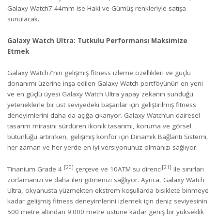
Galaxy Watch7 44mm ise Haki ve Gümüş renkleriyle satışa
sunulacak.
Galaxy Watch Ultra: Tutkulu Performansı Maksimize
Etmek
Galaxy Watch7’nin gelişmiş fitness izleme özellikleri ve güçlü
donanımı üzerine inşa edilen Galaxy Watch portföyünün en yeni
ve en güçlü üyesi Galaxy Watch Ultra yapay zekanın sunduğu
yeteneklerle bir üst seviyedeki başarılar için geliştirilmiş fitness
deneyimlerini daha da açığa çıkarıyor. Galaxy Watch’un dairesel
tasarım mirasını sürdüren ikonik tasarımı, koruma ve görsel
bütünlüğü artırırken, gelişmiş konfor için Dinamik Bağlantı Sistemi,
her zaman ve her yerde en iyi versiyonunuz olmanızı sağlıyor.
[20]
[21]
Tinanium Grade 4
çerçeve ve 10ATM su direnci
ile sınırları
zorlamanızı ve daha ileri gitmenizi sağlıyor. Ayrıca, Galaxy Watch
Ultra, okyanusta yüzmekten ekstrem koşullarda bisiklete binmeye
kadar gelişmiş fitness deneyimlerini izlemek için deniz seviyesinin
500 metre altından 9.000 metre üstüne kadar geniş bir yükseklik