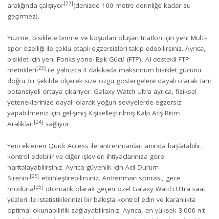
[22]
aralığında çalışıyor
(denizde 100 metre derinliğe kadar su
geçirmez).
Yüzme, bisiklete binme ve koşudan oluşan triatlon için yeni Multi-
spor özelliği ile çoklu etaplı egzersizleri takip edebilirsiniz. Ayrıca,
bisiklet için yeni Fonksiyonel Eşik Gücü (FTP), AI destekli FTP
[23]
metrikleri
ile yalnızca 4 dakikada maksimum bisiklet gücünü
doğru bir şekilde ölçerek size özgü göstergelere dayalı olarak tam
potansiyeli ortaya çıkarıyor. Galaxy Watch Ultra ayrıca, fiziksel
yeteneklerinize dayalı olarak yoğun seviyelerde egzersiz
yapabilmeniz için gelişmiş Kişiselleştirilmiş Kalp Atış Ritim
[24]
Aralıkları
sağlıyor.
Yeni eklenen Quick Access ile antrenmanları anında başlatabilir,
kontrol edebilir ve diğer işlevleri ihtiyaçlarınıza göre
haritalayabilirsiniz. Ayrıca güvenlik için Acil Durum
[25]
Sirenini
etkinleştirebilirsiniz. Antrenman sonrası, gece
[26]
moduna
otomatik olarak geçen özel Galaxy Watch Ultra saat
yüzleri ile istatistiklerinizi bir bakışta kontrol edin ve karanlıkta
optimal okunabilirlik sağlayabilirsiniz. Ayrıca, en yüksek 3.000 nit