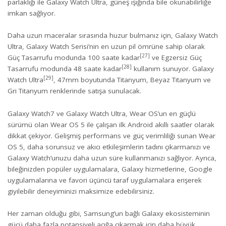
parlaklığı ile Galaxy Watch Ultra, güneş ışığında bile okunabilirliğe
imkan sağlıyor.
Daha uzun maceralar sırasında huzur bulmanız için, Galaxy Watch
Ultra, Galaxy Watch Serisi’nin en uzun pil ömrüne sahip olarak
[27]
Güç Tasarrufu modunda 100 saate kadar
ve Egzersiz Güç
[28]
Tasarrufu modunda 48 saate kadar
kullanım sunuyor. Galaxy
[29]
Watch Ultra
, 47mm boyutunda Titanyum, Beyaz Titanyum ve
Gri Titanyum renklerinde satışa sunulacak.
Galaxy Watch7 ve Galaxy Watch Ultra, Wear OS’un en güçlü
sürümü olan Wear OS 5 ile çalışan ilk Android akıllı saatler olarak
dikkat çekiyor. Gelişmiş performans ve güç verimliliği sunan Wear
OS 5, daha sorunsuz ve akıcı etkileşimlerin tadını çıkarmanızı ve
Galaxy Watch’unuzu daha uzun süre kullanmanızı sağlıyor. Ayrıca,
bileğinizden popüler uygulamalara, Galaxy hizmetlerine, Google
uygulamalarına ve favori üçüncü taraf uygulamalara erişerek
giyilebilir deneyiminizi maksimize edebilirsiniz.
Her zaman olduğu gibi, Samsung’un bağlı Galaxy ekosisteminin
gücü daha fazla potansiyeli açığa çıkarmak için daha büyük