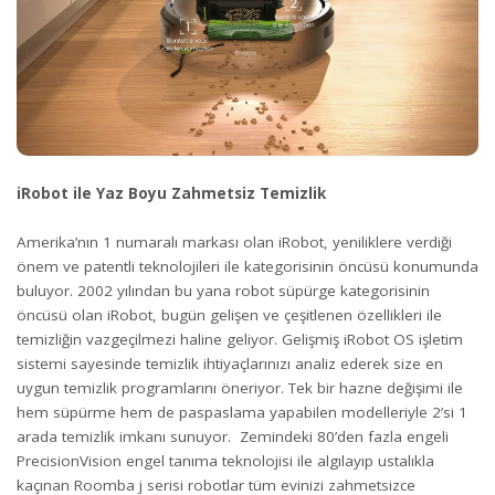
iRobot ile Yaz Boyu Zahmetsiz Temizlik
Amerika’nın 1 numaralı markası olan iRobot, yeniliklere verdiği
önem ve patentli teknolojileri ile kategorisinin öncüsü konumunda
buluyor. 2002 yılından bu yana robot süpürge kategorisinin
öncüsü olan iRobot, bugün gelişen ve çeşitlenen özellikleri ile
temizliğin vazgeçilmezi haline geliyor. Gelişmiş iRobot OS işletim
sistemi sayesinde temizlik ihtiyaçlarınızı analiz ederek size en
uygun temizlik programlarını öneriyor. Tek bir hazne değişimi ile
hem süpürme hem de paspaslama yapabilen modelleriyle 2’si 1
arada temizlik imkanı sunuyor. Zemindeki 80’den fazla engeli
PrecisionVision engel tanıma teknolojisi ile algılayıp ustalıkla
kaçınan Roomba j serisi robotlar tüm evinizi zahmetsizce