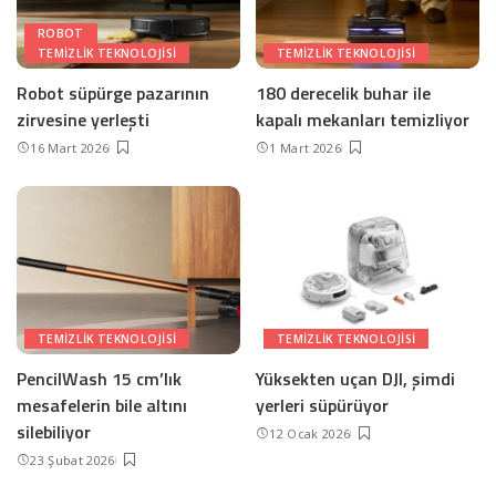
ROBOT
TEMIZLIK TEKNOLOJISI
TEMIZLIK TEKNOLOJISI
Robot süpürge pazarının
180 derecelik buhar ile
zirvesine yerleşti
kapalı mekanları temizliyor
16 Mart 2026
1 Mart 2026
TEMIZLIK TEKNOLOJISI
TEMIZLIK TEKNOLOJISI
PencilWash 15 cm’lık
Yüksekten uçan DJI, şimdi
mesafelerin bile altını
yerleri süpürüyor
silebiliyor
12 Ocak 2026
23 Şubat 2026