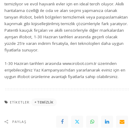
temizliyor ve evcil hayvanlı evler için en ideal tercih oluyor. Akıllı
haritalama özelliği ile oda ve alan seçimi yapmanıza olanak
tanıyan iRobot, belirli bölgeleri temizlemek veya paspaslamaktan
kaçınmak gibi kişiselleştirilmiş temizlik çözümleriyle fark yaratıyor.
Patentli kauçuk fırçaları ve akıllı sensörleriyle diğer markalardan
ayrışan iRobot, 1-30 Haziran tarihleri arasında geçerli olacak
yüzde 25’e varan indirim fırsatıyla, ileri teknolojileri daha uygun
fiyatlarla sunuyor.
1-30 Haziran tarihleri arasında
www.irobot.com.tr
üzerinden
erişebileceğiniz Yaz Kampanyası’ndan yararlanarak eviniz için en
uygun iRobot ürünlerine avantajlı fiyatlarla sahip olabilirsiniz.
ETIKETLER:
TEMIZLIK
PAYLAŞ