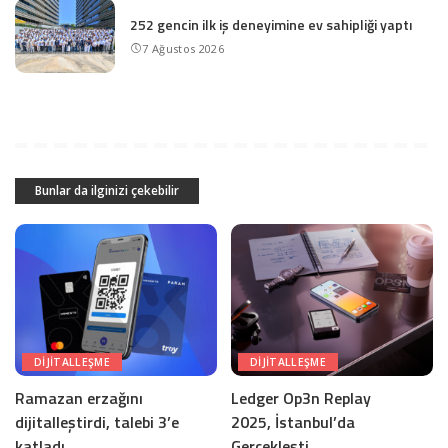
252 gencin ilk iş deneyimine ev sahipliği yaptı
7 Ağustos 2026
Bunlar da ilginizi çekebilir
DIJITALLEŞME
DIJITALLEŞME
Ramazan erzağını
Ledger Op3n Replay
dijitalleştirdi, talebi 3’e
2025, İstanbul’da
katladı
Gerçekleşti