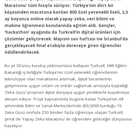
Maratonu’ tüm hızıyla sürüyor. Türkiye’nin dört bir
köşesinden maratona katılan 800 özel yetenekli liseli, 2,5
ay boyunca online olarak yapay zeka, veri bilimi ve
makine öğrenmesi konularında eğitim aldı. Gençler,
‘hackathon’ ayağında da Turkcell’in dijital ürünleri için
çözümler geliştirecek. Mayısın son haftası ise İstanbul’da
gerçekleşecek final etabıyla dereceye giren öğrenciler
ödüllendirilecek.
Bu yıl 30’uncu kuruluş yıldönümünü kutlayan Turkcell, Milli Eğitim
Bakanlığı iş birliğiyle Türkiye’nin özel yetenekli öğrencilerinin
teknolojiye olan meraklarını artırmak, dijital becerilerinin
gelişmesine uygun ortam ve imkân sağlamak amacıyla başlattığı
‘Zeka Gücü’ projesini dijital dünyaya uygun yeniliklerle büyütmeye
devam ediyor. Proje kapsamında bugüne kadar Türkiye’nin 48
şehrindeki Bilim ve Sanat Merkezleri’nde (BİLSEM) kurduğu 76
Zeka Gücü sınıfıyla 250 binden fazla öğrenciye ulaşan Turkcell,
şimdi de ‘Yapay Zeka Maratonu’ ile öğrencileri geleceğin dünyasına
hazırlıyor.