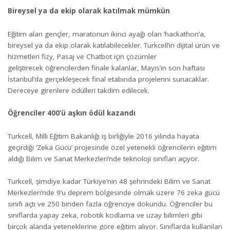
Bireysel ya da ekip olarak katılmak mümkün
Eğitim alan gençler, maratonun ikinci ayağı olan ‘hackathon’a,
bireysel ya da ekip olarak katılabilecekler. Turkcell’in dijital ürün ve
hizmetleri fizy, Pasaj ve Chatbot için çözümler
geliştirecek öğrencilerden finale kalanlar, Mayıs’ın son haftası
İstanbul’da gerçekleşecek final etabında projelerini sunacaklar.
Dereceye girenlere ödülleri takdim edilecek.
Öğrenciler 400’ü aşkın ödül kazandı
Turkcell, Milli Eğitim Bakanlığı iş birliğiyle 2016 yılında hayata
geçirdiği ‘Zeka Gücü’ projesinde özel yetenekli öğrencilerin eğitim
aldığı Bilim ve Sanat Merkezleri’nde teknoloji sınıfları açıyor.
Turkcell, şimdiye kadar Türkiye’nin 48 şehrindeki Bilim ve Sanat
Merkezleri’nde 9’u deprem bölgesinde olmak üzere 76 zeka gücü
sınıfı açtı ve 250 binden fazla öğrenciye dokundu. Öğrenciler bu
sınıflarda yapay zeka, robotik kodlama ve uzay bilimleri gibi
birçok alanda yeteneklerine göre eğitim alıyor. Sınıflarda kullanılan