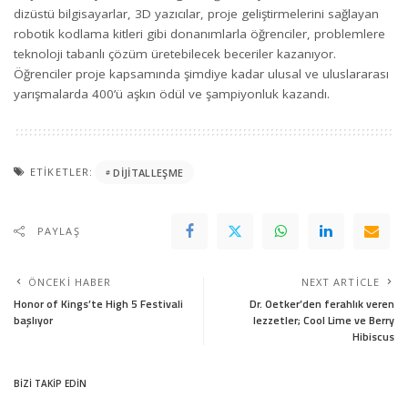
dizüstü bilgisayarlar, 3D yazıcılar, proje geliştirmelerini sağlayan
robotik kodlama kitleri gibi donanımlarla öğrenciler, problemlere
teknoloji tabanlı çözüm üretebilecek beceriler kazanıyor.
Öğrenciler proje kapsamında şimdiye kadar ulusal ve uluslararası
yarışmalarda 400’ü aşkın ödül ve şampiyonluk kazandı.
ETIKETLER:
DIJITALLEŞME
PAYLAŞ
ÖNCEKI HABER
NEXT ARTICLE
Honor of Kings’te High 5 Festivali
Dr. Oetker’den ferahlık veren
başlıyor
lezzetler; Cool Lime ve Berry
Hibiscus
BİZİ TAKİP EDİN