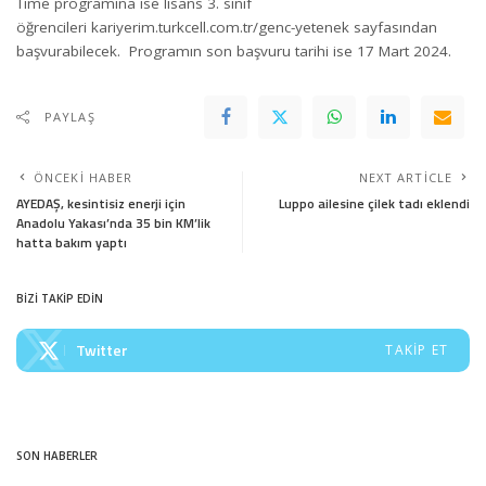
Time programına ise lisans 3. sınıf
öğrencileri
kariyerim.turkcell.com.tr/genc-yetenek
sayfasından
başvurabilecek. Programın son başvuru tarihi ise 17 Mart 2024.
PAYLAŞ
ÖNCEKI HABER
NEXT ARTICLE
AYEDAŞ, kesintisiz enerji için
Luppo ailesine çilek tadı eklendi
Anadolu Yakası’nda 35 bin KM’lik
hatta bakım yaptı
BİZİ TAKİP EDİN
Twitter
TAKIP ET
SON HABERLER