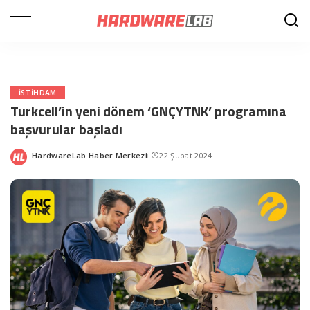
ISTIHDAM
Turkcell’in yeni dönem ‘GNÇYTNK’ programına
başvurular başladı
HardwareLab Haber Merkezi
22 Şubat 2024
Posted
by