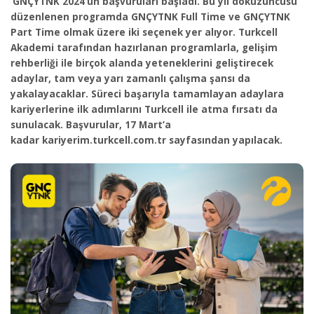
‘GNÇYTNK 2024’ün başvuruları başladı. Bu yıl dokuzuncusu
düzenlenen programda GNÇYTNK Full Time ve GNÇYTNK
Part Time olmak üzere iki seçenek yer alıyor. Turkcell
Akademi tarafından hazırlanan programlarla, gelişim
rehberliği ile birçok alanda yeteneklerini geliştirecek
adaylar, tam veya yarı zamanlı çalışma şansı da
yakalayacaklar. Süreci başarıyla tamamlayan adaylara
kariyerlerine ilk adımlarını Turkcell ile atma fırsatı da
sunulacak. Başvurular, 17 Mart’a
kadar
kariyerim.turkcell.com.tr
sayfasından yapılacak.