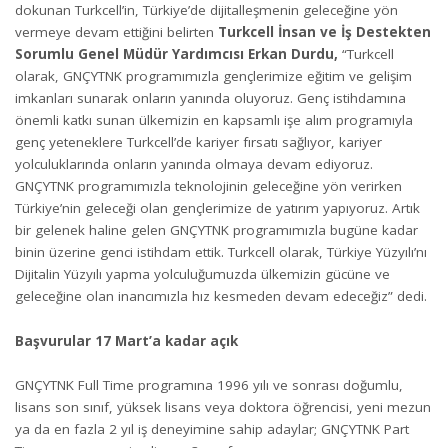
dokunan Turkcell’in, Türkiye’de dijitalleşmenin geleceğine yön
vermeye devam ettiğini belirten
Turkcell İnsan ve İş Destekten
Sorumlu Genel Müdür Yardımcısı Erkan Durdu,
“Turkcell
olarak, GNÇYTNK programımızla gençlerimize eğitim ve gelişim
imkanları sunarak onların yanında oluyoruz. Genç istihdamına
önemli katkı sunan ülkemizin en kapsamlı işe alım programıyla
genç yeteneklere Turkcell’de kariyer fırsatı sağlıyor, kariyer
yolculuklarında onların yanında olmaya devam ediyoruz.
GNÇYTNK programımızla teknolojinin geleceğine yön verirken
Türkiye’nin geleceği olan gençlerimize de yatırım yapıyoruz. Artık
bir gelenek haline gelen GNÇYTNK programımızla bugüne kadar
binin üzerine genci istihdam ettik. Turkcell olarak, Türkiye Yüzyılı’nı
Dijitalin Yüzyılı yapma yolculuğumuzda ülkemizin gücüne ve
geleceğine olan inancımızla hız kesmeden devam edeceğiz” dedi.
Başvurular 17 Mart’a kadar açık
GNÇYTNK Full Time programına 1996 yılı ve sonrası doğumlu,
lisans son sınıf, yüksek lisans veya doktora öğrencisi, yeni mezun
ya da en fazla 2 yıl iş deneyimine sahip adaylar; GNÇYTNK Part