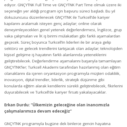
ediyor. GNÇYTNK Full Time ve GNÇYTNK Part Time olmak üzere iki
seçeneğin yer aldığı program için başvuru süreci başladı. Bu yıl
dokuzuncusu düzenlenecek GNÇYTNK ile Turkcell’de kariyer
kapılarını aralamak isteyen genç adaylar; online olarak
deneyimleyecekleri genel yetenek değerlendirmesi, İngilizce, grup
vaka çalışmaları ve İK iş birimi mülakatları gibi farklı aşamalardan
geçecek. Süreç boyunca Turkcell’in liderleri ile bir araya gelip
sektörü ve gelecek trendlerini tartışacak olan adaylar; teknolojiden
kişisel gelişime iş hayatının farklı alanlarında yeteneklerini
geliştirebilecek. Değerlendirme aşamalarını başarıyla tamamlayan
GNÇYTNK’ler; Turkcell Akademi tarafından hazırlanmış olan eğitim
olanaklarını da içeren oryantasyon programıyla müşteri odaklılık,
inovasyon, dijital trendler, liderlik, stratejik düşünme gibi
konularda eğitim alarak kendilerini sürekli geliştirebilecek, fikirlerini
duyurabilecek ve Turkcell’de kariyer fırsatı yakalayacaklar.
Erkan Durdu: “Ülkemizin geleceğine olan inancımızla
çalışmalarımıza devam edeceğiz”
GNÇYTNK programıyla bugüne dek binlerce gencin hayatına