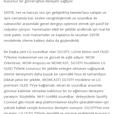
kusursuz bir görsel-işitsel deneyim sağlıyor.
S95TR, net ve hassas ses için geliştirilmiş tweeter’lara sahiptir ve
aynı zamanda bas sesleri zenginleştirmek ve soundbar ile
subwoofer arasındaki genel dengeyi optimize etmek için pasif bir
radyatör içeriyor. Yansımaları etkili bir şekilde azaltmak için mat bir
renk paleti, özel malzemeler ve kaplama ile tasarlan S95TR
modelinde izleme kalitesi daha da güçlendirildi.
Bir başka yeni LG soundbar olan SG10TY, LG’nin birinci sınıf OLED
TV’lerine mükemmel ses ve görseli ile eşlik ediyor. WOW
Orkestrası, WOW Arayüzü ve WOWCAST, SG10TY modelinin LG
OLED TV’lerle sorunsuz bir şekilde entegre olmasını sağlayarak
izleme deneyimini daha büyük bir sarmallık hissi ile tamamlıyor.
Dikkat çekici bir şekilde, WOWCAST’ı SG10TY modeline ve LG
premium OLED TV’ye bağlamak, ekran ile soundbar arasında
görünür kablolar olmadan kablosuz bir ev eğlencesi deneyimi
yaratıyor. Böylelikle, Wi-Fi özellikli soundbar, dinleyicilerin Spotify
Connect gibi müzik akışı platformlarının keyfini çıkarabilmeleri için
yüksek kaliteli sesiyle kusursuz deneyim sunuyor. SG10TY’nin ince
tasarımı, LG OLED TV’lerin genişliği ve çerçeve renkleriyle kusursuz