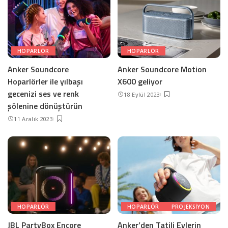
HOPARLÖR
HOPARLÖR
Anker Soundcore
Anker Soundcore Motion
Hoparlörler ile yılbaşı
X600 geliyor
gecenizi ses ve renk
18 Eylül 2023
şölenine dönüştürün
11 Aralık 2023
HOPARLÖR
HOPARLÖR
PROJEKSIYON
JBL PartyBox Encore
Anker’den Tatili Evlerin