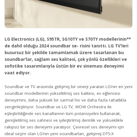
LG Electronics (LG), S95TR, SG10TY ve S70TY modellerinin**
de dahil olduğu 2024 soundbar se- risini tanıttı. LG TV’leri
kusursuz bir şekilde tamamlamak üzere tasarlanan bu
soundbar’lar, sağlam ses kalitesi, çok yönlü özellikleri ve
sofistike tasarımlarıyla üstün bir ev sineması deneyimi
vaat ediyor.
Soundbar ve TV arasında gelişmiş bir sinerji yaratan LG’nin en yeni
soundbar modellerinin yükseltilmiş ses kalitesi, ev eğlencesi
deneyimini, daha yüksek bir sarmal his ve daha fazla rahatlıkla
zenginleştiriyor. Soundbar ve LG TV, WOW Orchestra ile
eşleştirildiğinde ses kanallarının tüm potansiyelini kullanarak,
genişletilmiş ses sahnesi ve iyileştirilmiş derinlik ve yükseklikle
rakipsiz bir ses deneyimi yaratıyor. Çevresel ses deneyimi için
ideal seçim olan LG’nin yeni soundbarları, gelişmiş DTS:X