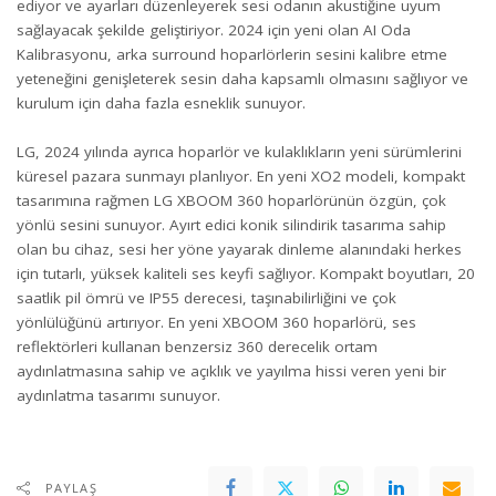
ediyor ve ayarları düzenleyerek sesi odanın akustiğine uyum
sağlayacak şekilde geliştiriyor. 2024 için yeni olan AI Oda
Kalibrasyonu, arka surround hoparlörlerin sesini kalibre etme
yeteneğini genişleterek sesin daha kapsamlı olmasını sağlıyor ve
kurulum için daha fazla esneklik sunuyor.
LG, 2024 yılında ayrıca hoparlör ve kulaklıkların yeni sürümlerini
küresel pazara sunmayı planlıyor. En yeni XO2 modeli, kompakt
tasarımına rağmen LG XBOOM 360 hoparlörünün özgün, çok
yönlü sesini sunuyor. Ayırt edici konik silindirik tasarıma sahip
olan bu cihaz, sesi her yöne yayarak dinleme alanındaki herkes
için tutarlı, yüksek kaliteli ses keyfi sağlıyor. Kompakt boyutları, 20
saatlik pil ömrü ve IP55 derecesi, taşınabilirliğini ve çok
yönlülüğünü artırıyor. En yeni XBOOM 360 hoparlörü, ses
reflektörleri kullanan benzersiz 360 derecelik ortam
aydınlatmasına sahip ve açıklık ve yayılma hissi veren yeni bir
aydınlatma tasarımı sunuyor.
PAYLAŞ