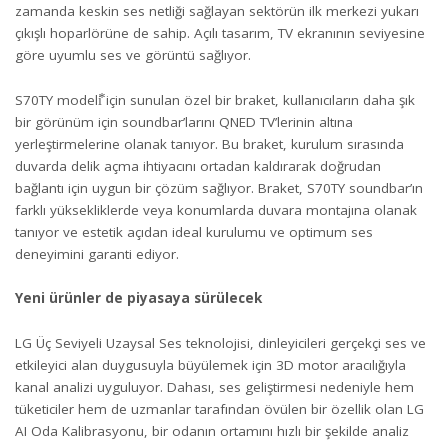
zamanda keskin ses netliği sağlayan sektörün ilk merkezi yukarı
çıkışlı hoparlörüne de sahip. Açılı tasarım, TV ekranının seviyesine
göre uyumlu ses ve görüntü sağlıyor.
S70TY modeli⃰ için sunulan özel bir braket, kullanıcıların daha şık
bir görünüm için soundbar’larını QNED TV’lerinin altına
yerleştirmelerine olanak tanıyor. Bu braket, kurulum sırasında
duvarda delik açma ihtiyacını ortadan kaldırarak doğrudan
bağlantı için uygun bir çözüm sağlıyor. Braket, S70TY soundbar’ın
farklı yüksekliklerde veya konumlarda duvara montajına olanak
tanıyor ve estetik açıdan ideal kurulumu ve optimum ses
deneyimini garanti ediyor.
Yeni ürünler de piyasaya sürülecek
LG Üç Seviyeli Uzaysal Ses teknolojisi, dinleyicileri gerçekçi ses ve
etkileyici alan duygusuyla büyülemek için 3D motor aracılığıyla
kanal analizi uyguluyor. Dahası, ses geliştirmesi nedeniyle hem
tüketiciler hem de uzmanlar tarafından övülen bir özellik olan LG
AI Oda Kalibrasyonu, bir odanın ortamını hızlı bir şekilde analiz