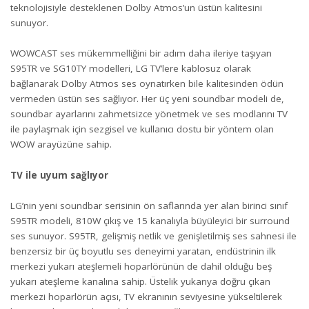
teknolojisiyle desteklenen Dolby Atmos’un üstün kalitesini
sunuyor.
WOWCAST ses mükemmelliğini bir adım daha ileriye taşıyan
S95TR ve SG10TY modelleri, LG TV’lere kablosuz olarak
bağlanarak Dolby Atmos ses oynatırken bile kalitesinden ödün
vermeden üstün ses sağlıyor. Her üç yeni soundbar modeli de,
soundbar ayarlarını zahmetsizce yönetmek ve ses modlarını TV
ile paylaşmak için sezgisel ve kullanıcı dostu bir yöntem olan
WOW arayüzüne sahip.
TV ile uyum sağlıyor
LG’nin yeni soundbar serisinin ön saflarında yer alan birinci sınıf
S95TR modeli, 810W çıkış ve 15 kanalıyla büyüleyici bir surround
ses sunuyor. S95TR, gelişmiş netlik ve genişletilmiş ses sahnesi ile
benzersiz bir üç boyutlu ses deneyimi yaratan, endüstrinin ilk
merkezi yukarı ateşlemeli hoparlörünün de dahil olduğu beş
yukarı ateşleme kanalına sahip. Üstelik yukarıya doğru çıkan
merkezi hoparlörün açısı, TV ekranının seviyesine yükseltilerek