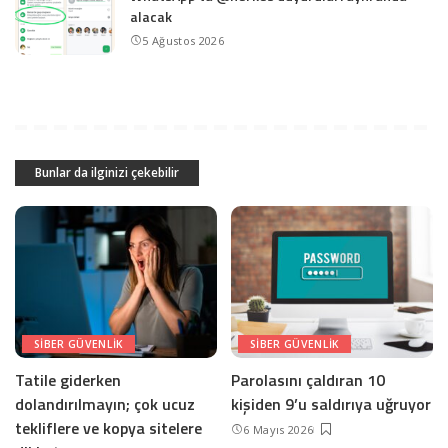
alacak
5 Ağustos 2026
Bunlar da ilginizi çekebilir
SIBER GÜVENLIK
SIBER GÜVENLIK
Tatile giderken
Parolasını çaldıran 10
dolandırılmayın; çok ucuz
kişiden 9’u saldırıya uğruyor
tekliflere ve kopya sitelere
6 Mayıs 2026