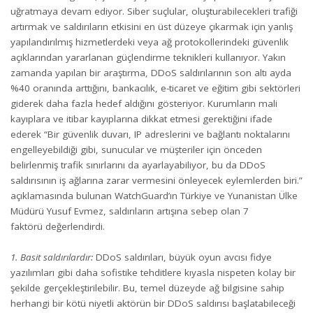
uğratmaya devam ediyor. Siber suçlular, oluşturabilecekleri trafiği
artırmak ve saldırıların etkisini en üst düzeye çıkarmak için yanlış
yapılandırılmış hizmetlerdeki veya ağ protokollerindeki güvenlik
açıklarından yararlanan güçlendirme teknikleri kullanıyor. Yakın
zamanda yapılan bir araştırma, DDoS saldırılarının son altı ayda
%40 oranında arttığını, bankacılık, e-ticaret ve eğitim gibi sektörleri
giderek daha fazla hedef aldığını gösteriyor.
Kurumların mali
kayıplara ve itibar kayıplarına dikkat etmesi gerektiğini ifade
ederek “Bir güvenlik duvarı, IP adreslerini ve bağlantı noktalarını
engelleyebildiği gibi, sunucular ve müşteriler için önceden
belirlenmiş trafik sınırlarını da ayarlayabiliyor, bu da DDoS
saldırısının iş ağlarına zarar vermesini önleyecek eylemlerden biri.”
açıklamasında bulunan WatchGuard’ın Türkiye ve Yunanistan Ülke
Müdürü Yusuf Evmez, saldırıların artışına sebep olan 7
faktörü değerlendirdi.
1. Basit saldırılardır:
DDoS saldırıları, büyük oyun avcısı fidye
yazılımları gibi daha sofistike tehditlere kıyasla nispeten kolay bir
şekilde gerçekleştirilebilir. Bu, temel düzeyde ağ bilgisine sahip
herhangi bir kötü niyetli aktörün bir DDoS saldırısı başlatabileceği