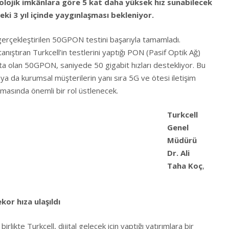
knolojik imkânlara göre 5 kat daha yüksek hız sunabilecek
i 3 yıl içinde yaygınlaşması bekleniyor.
e gerçekleştirilen 50GPON testini başarıyla tamamladı.
 tanıştıran Turkcell’in testlerini yaptığı PON (Pasif Optik Ağ)
okta olan 50GPON, saniyede 50 gigabit hızları destekliyor. Bu
 ya da kurumsal müşterilerin yanı sıra 5G ve ötesi iletişim
lanmasında önemli bir rol üstlenecek.
Turkcell
Genel
Müdürü
Dr. Ali
Taha Koç
,
kor hıza ulaşıldı
ikte Turkcell, dijital gelecek için yaptığı yatırımlara bir