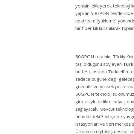
yenisini ekleyerek teknoloji li
yapılan 50GPON testlerinde 
upstream (yükleme) yönünde 
bir fiber kılı kullanılarak top
50GPON testinin, Türkiye’nin
taşı olduğunu söyleyen
Turk
bu test, aslında Turkcell’in te
sadece bugüne değil geleceğe
güvenilir ve yüksek performa
50GPON teknolojisi, önümüzd
girmesiyle birlikte ihtiyaç d
sağlayacak. Mevcut teknoloj
önümüzdeki 3 yıl içinde yayg
istasyonları ve veri merkezle
Ülkemizin dijitalleşmesine ivm