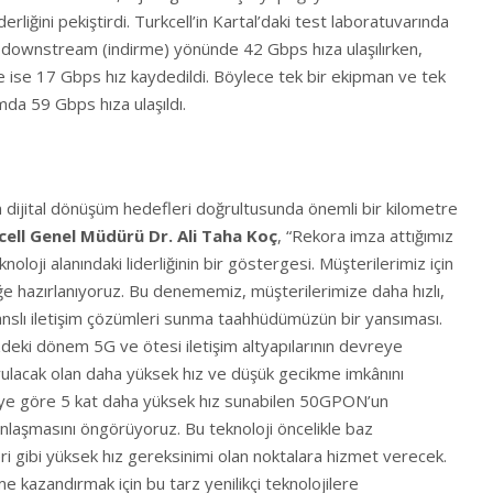
derliğini pekiştirdi. Turkcell’in Kartal’daki test laboratuvarında
downstream (indirme) yönünde 42 Gbps hıza ulaşılırken,
ise 17 Gbps hız kaydedildi. Böylece tek bir ekipman ve tek
lamda 59 Gbps hıza ulaşıldı.
 dijital dönüşüm hedefleri doğrultusunda önemli bir kilometre
cell Genel Müdürü Dr. Ali Taha Koç
, “Rekora imza attığımız
knoloji alanındaki liderliğinin bir göstergesi. Müşterilerimiz için
 hazırlanıyoruz. Bu denememiz, müşterilerimize daha hızlı,
nslı iletişim çözümleri sunma taahhüdümüzün bir yansıması.
eki dönem 5G ve ötesi iletişim altyapılarının devreye
uyulacak olan daha yüksek hız ve düşük gecikme imkânını
iye göre 5 kat daha yüksek hız sunabilen 50GPON’un
ınlaşmasını öngörüyoruz. Bu teknoloji öncelikle baz
ri gibi yüksek hız gereksinimi olan noktalara hizmet verecek.
e kazandırmak için bu tarz yenilikçi teknolojilere