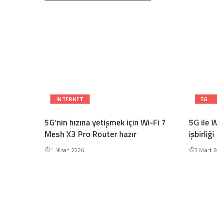
INTERNET
5G
5G’nin hızına yetişmek için Wi-Fi 7
5G ile W
Mesh X3 Pro Router hazır
işbirliği
1 Nisan 2026
3 Mart 