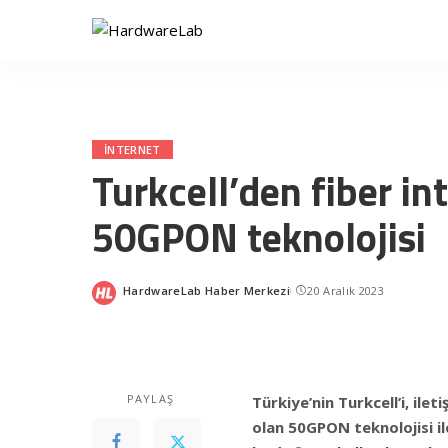
INTERNET
Turkcell’den fiber in
50GPON teknolojisi
HardwareLab Haber Merkezi
20 Aralık 2023
Posted
by
PAYLAŞ
Türkiye’nin Turkcell’i, ilet
olan 50GPON teknolojisi il