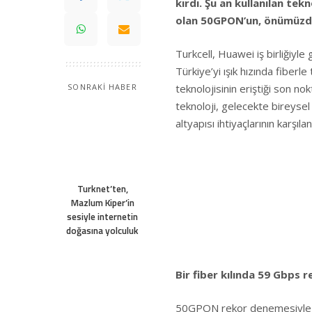
kırdı. Şu an kullanılan te
olan 50GPON’un, önümüzdek
Turkcell, Huawei iş birliğiyl
Türkiye’yi ışık hızında fiberle
teknolojisinin eriştiği son n
SONRAKİ HABER
teknoloji, gelecekte bireysel
altyapısı ihtiyaçlarının karşı
Turknet’ten,
Mazlum Kiper’in
sesiyle internetin
doğasına yolculuk
Bir fiber kılında 59 Gbps re
50GPON rekor denemesiyle birl