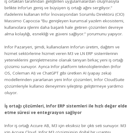
iş ortakları tarafından geliştirilen uygulamalardan oluşmasıyla
birlikte Infor’un geniş ve büyüyen iş ortağı ağını sergiliyor.”
ifadelerini kullanan Infor İnovasyondan Sorumlu Direktörü (CIO)
Massimo Capoccia “Bu genişleyen kurumsal yazılım ekosistemi,
kullanıcılara işlerini daha başarılı hale getiren çözümleri devreye
alma kolaylığı, esnekliği ve güveni sağlıyor.” yorumunu yapıyor.
Infor Pazaryeri, şimdi, kullanıcıların Infor’un üretim, dağıtım ve
hizmet sektörlerine hizmet veren M3 ve LN ERP sistemlerinin
yeteneklerini genişletmesine olanak tanıyan birkaç yeni iş ortağı
çözümü sunuyor. Ayrıca Infor platform teknolojilerinden (Infor
OS, Coleman AI) ve ChatGPT gibi üretken AI (yapay zeka)
modellerinden yararlanan yeni Infor çözümleri, Infor CloudSuite
çözümleriyle kullanıcı deneyimini iyileştirip geliştirmeye yardımcı
oluyor.
İş ortağı çözümleri, Infor ERP sistemleri ile hızlı değer elde
etme süresi ve entegrasyon sağlıyor
Infor iş ortağı Accure AB, M3 için eksiksiz bir çıktı seti sunuyor.
M3
için Accure Cloud
, Infor M3 çözümünün doğal bir uzantısı