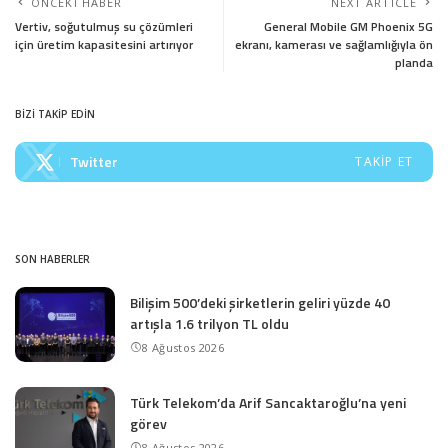
ÖNCEKI HABER
NEXT ARTICLE
Vertiv, soğutulmuş su çözümleri
General Mobile GM Phoenix 5G
için üretim kapasitesini artırıyor
ekranı, kamerası ve sağlamlığıyla ön
planda
BİZİ TAKİP EDİN
Twitter
TAKIP ET
SON HABERLER
Bilişim 500’deki şirketlerin geliri yüzde 40
artışla 1.6 trilyon TL oldu
8 Ağustos 2026
Türk Telekom’da Arif Sancaktaroğlu’na yeni
görev
8 Ağustos 2026