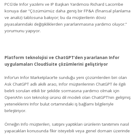
PCG’de Infor yazılımı ve IP Başkan Yardımcısı Richard Lacombe
konuya dair “Çözümümüz daha geniş bir FP&A (finansal planlama
ve analiz) tablosuna bakıyor; bu da müşterilerin döviz
piyasalarındaki değişikliklerden yararlanmasına yardımcı oluyor.”
yorumunu yapıyor.
Platform teknolojisi ve ChatGPT’den yararlanan Infor
uygulamaları CloudSuite çözümlerini geliştiriyor
Infor’un Infor Marketplace’te sunduğu yeni çözümlerden biri olan
Ask ChatGPT adlı akıllı aracı
, Infor müşterilerinin ChatGPT ile ilgili
belirli soruları etkili bir şekilde sormasına yardımcı olmak için
OpenAI’ın son teknoloji ürünü dil modeli olan ChatGPT’nin gelişmiş
yeteneklerini Infor bulut ortamındaki iş bağlamı bilgileriyle
birleştiriyor.
Örneğin Info müşterileri, satışını yaptıkları ürünlerin tanıtımını nasıl
yapacakları konusunda fikir isteyebili veya genel domain üzerinde