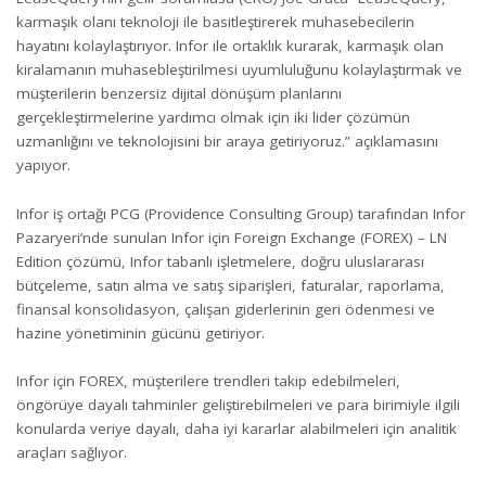
karmaşık olanı teknoloji ile basitleştirerek muhasebecilerin
hayatını kolaylaştırıyor. Infor ile ortaklık kurarak, karmaşık olan
kiralamanın muhasebleştirilmesi uyumluluğunu kolaylaştırmak ve
müşterilerin benzersiz dijital dönüşüm planlarını
gerçekleştirmelerine yardımcı olmak için iki lider çözümün
uzmanlığını ve teknolojisini bir araya getiriyoruz.” açıklamasını
yapıyor.
Infor iş ortağı PCG (Providence Consulting Group) tarafından Infor
Pazaryeri’nde sunulan
Infor için Foreign Exchange (FOREX) – LN
Edition
çözümü, Infor tabanlı işletmelere, doğru uluslararası
bütçeleme, satın alma ve satış siparişleri, faturalar, raporlama,
finansal konsolidasyon, çalışan giderlerinin geri ödenmesi ve
hazine yönetiminin gücünü getiriyor.
Infor için FOREX, müşterilere trendleri takip edebilmeleri,
öngörüye dayalı tahminler geliştirebilmeleri ve para birimiyle ilgili
konularda veriye dayalı, daha iyi kararlar alabilmeleri için analitik
araçları sağlıyor.