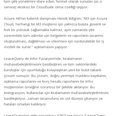
tüm çıktı yönetimini idare eden, hizmet olarak sunulan (as a
service) eksiksiz bir CloudSuite olma özelliği taşıyor.
Accure AB’nin kıdemli danışmanı Henrik Billgren, “M3 için Accure
Cloud, herhangi bir M3 müşterisi için yalnızca buluta güvenli ve
hızlı bir yolculuk sağlamakla kalmaz, aynı zamanda çıktı
sürecindeki tüm adımlar için belgelerin ve raporların tasarımı,
oluşturulması, dağıtılması ve izlenmesi için sürdürülebilir bir iş
modeli de sunar.” açıklamasını yapıyor.
LeaseQuery
de Infor Pazaryeri’nde, kiralamanın
muhasebeleştirilmesini basitleştiren ve tüm sektörlerdeki
kuruluşlar için uyumluluğu kolaylaştıran yeni bir bulut tabanlı
çözüm sunuyor. Bu çözüm, doğru yevmiye maddesi kayıtlarını,
açıklama raporlarını ve borç hesabı raporlarını bir Infor
müşterisinin örneğine sorunsuz bir şekilde aktarıyor. Bu
entegrasyon, kullanıcılar için kiralamanın muhasebeleştirilmesini
basitleştiriyor, zaman tasarrufunu en üst düzeye çıkarıyor ve
hataları ortadan kaldırıyor.
LeaseQuery’nin gelir sorumlusu (CRO) Joe Gruca “LeaseQuery,