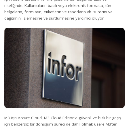
niteliğinde. Kullanıcıların basılı veya elektronik formatta, tüm
belgelerin, formların, etiketlerin ve raporların vb. sürecini ve
dağıtımını izlemesine ve sürdürmesine yardımcı oluyor.
M3 için Accure Cloud, M3 Cloud Edition’a güvenli ve hızlı bir geçiş
için benzersiz bir dönüşüm süreci de dahil olmak üzere M3’ten