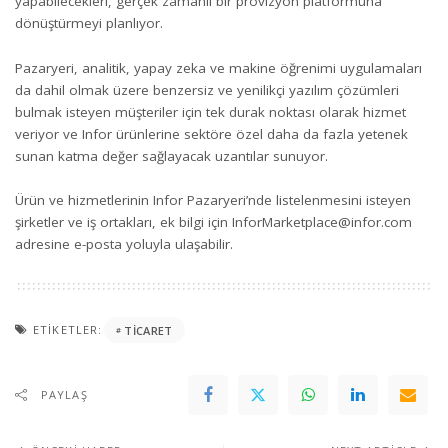
yapabilecekleri, gerçek zamanlı bir provizyon platformuna
dönüştürmeyi planlıyor.
Pazaryeri, analitik, yapay zeka ve makine öğrenimi uygulamaları
da dahil olmak üzere benzersiz ve yenilikçi yazılım çözümleri
bulmak isteyen müşteriler için tek durak noktası olarak hizmet
veriyor ve Infor ürünlerine sektöre özel daha da fazla yetenek
sunan katma değer sağlayacak uzantılar sunuyor.
Ürün ve hizmetlerinin Infor Pazaryeri’nde listelenmesini isteyen
şirketler ve iş ortakları, ek bilgi için
InforMarketplace@infor.com
adresine e-posta yoluyla ulaşabilir.
ETIKETLER:
TICARET
PAYLAŞ