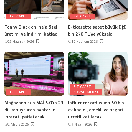
E-TICARET
E-TICARET
Tonny Black online’a özel
E-ticarette sepet büyüklüğü
üretimi ve indirimi katladı
bin 278 TL’ye yükseldi
29 Haziran 2026
17 Haziran 2026
E-TICARET
E-TICARET
SOSYAL MEDYA
Mağazanolsun MAİ 5.0’ın 23
Influencer ordusuna 50 bin
dil konuşturan avatarı e-
ev kadını, emekli ve asgari
ihracatı patlatacak
ücretli katılacak
2 Mayıs 2026
9 Nisan 2026