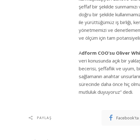
şeffaf bir şekilde sunmamızı v
doğru bir şekilde kullanmamız
ile yürüttüğümüz iş birliği, k
yönetmemizi ve denetlememizi
ve ölçüm için tam potansiyelim
A
dform COO’su Oliver Whi
veri konusunda açık bir yak
becerisi, şeffaflık ve uyum,
sağlamanın anahtar unsurları
sürecinde daha önce hiç olma
mutluluk duyuyoruz” dedi.
Facebook'ta 
PAYLAŞ