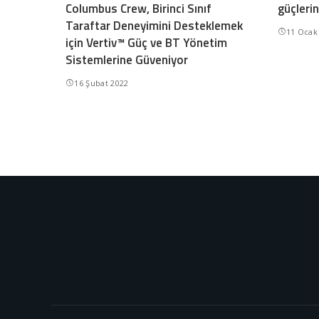
Columbus Crew, Birinci Sınıf
güçlerini
Taraftar Deneyimini Desteklemek
11 Ocak
için Vertiv™ Güç ve BT Yönetim
Sistemlerine Güveniyor
16 Şubat 2022