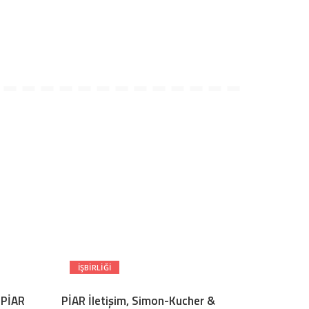
İŞBIRLIĞI
 PİAR
PİAR İletişim, Simon-Kucher &