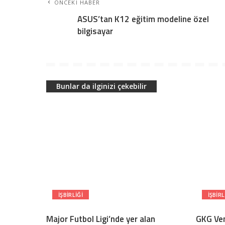
ÖNCEKI HABER
ASUS’tan K12 eğitim modeline özel
bilgisayar
Bunlar da ilginizi çekebilir
İŞBIRLIĞI
İŞBIRL
Major Futbol Ligi’nde yer alan
GKG Ven