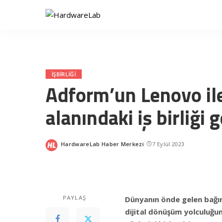
İŞBIRLIĞI
Adform’un Lenovo ile
alanındaki iş birliği 
HardwareLab Haber Merkezi
7 Eylül 2023
Posted
by
PAYLAŞ
Dünyanın önde gelen bağı
dijital dönüşüm yolculuğun