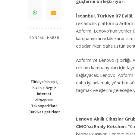
güçlerini birleştiriyor.
İstanbul, Türkiye 07 Eylül,
reklamcılık platformu
Adform
Adform, Lenovo’nun veriler ü
kampanyalarındaki karar alma s
SONRAKİ HABER
odaklanırken daha üstün sonu
Adform ve Lenovo iş birliği,
reklam kampanyaları için fayd
sağlayacak. Lenovo, Adform 
Türkiye’nin eşit,
daha iyi anlamak, yönetim sür
hızlı ve özgür
taşımak ve işlerini geleceğe y
internet
altyapısını
Teknopark’lara
TurkNet getiriyor
Lenovo Akıllı Cihazlar Gru
CMO’su Emily Ketchen
, “K
karmaşıklaşıyor. Lenovo olara