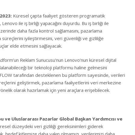
 2023:
Küresel çapta faaliyet gösteren programatik
,
Lenovo
ile iş birliği yapacağını duyurdu. Bu iş birliği ile
zerinde daha fazla kontrol sağlamasını, pazarlama
üreçlerini iyileştirmesini, veri güvenliği ve gizliliğe
çlar elde etmesini sağlayacak.
 Adform’un Reklam Sunucusu’nun Lenovo’nun küresel dijital
alanabileceği bir teknoloji platformu haline gelmesini
FLOW tarafından desteklenen bu platform sayesinde, verileri
eçlerini geliştirmek, pazarlama faaliyetlerini veri merkezine
önelik olarak hazırlamak için yeni araçlara erişebilecek.
bu ve Uluslararası Pazarlar Global Başkan Yardımcısı ve
üresel düzeydeki veri gizliliği gereksinimleri giderek
k, hedef kitlemize daha yakın olmamızı, verilerimizi daha