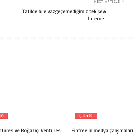
NEXT ARTICLE
Tatilde bile vazgeçemediğimiz tek şey:
İnternet
IĞI
İŞBIRLIĞI
tures ve Boğaziçi Ventures
Finfree’in medya çalışmaları