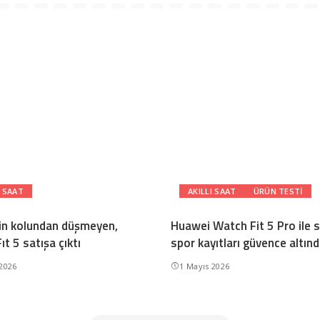
I SAAT
AKILLI SAAT
ÜRÜN TESTI
in kolundan düşmeyen,
Huawei Watch Fit 5 Pro ile s
t 5 satışa çıktı
spor kayıtları güvence altın
 2026
1 Mayıs 2026