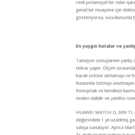
renk potansiyel bir riske iş
genel bir muayene için doktor
gösteriyorsa, vücudunuzda bi
En yaygın hatalar ve yanlı
Tansiyon sonuçlarının yanlış
tekrar yapın. Ölçüm sırasın
bacak üstüne atmamayı ve her
hizasında tutmayı unutmayın.
Konuşmak ve kendinizi kasm
neden olabilir ve yanıltıcı sonu
HUAWEI WATCH D, 699 TL değ
değerindeki 1 yıl uzatılmış 
satışa sunuluyor. Ayrıca Ma
TL değerindeki indirim kupo