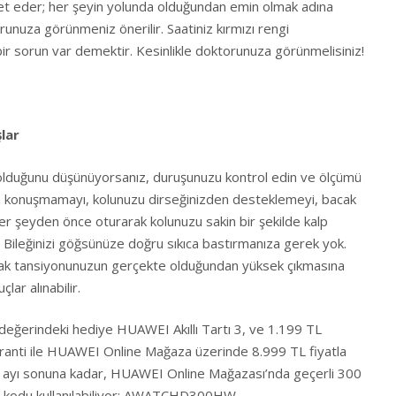
aret eder; her şeyin yolunda olduğundan emin olmak adına
unuza görünmeniz önerilir. Saatiniz kırmızı rengi
r sorun var demektir. Kesinlikle doktorunuza görünmelisiniz!
şlar
 olduğunu düşünüyorsanız, duruşunuzu kontrol edin ve ölçümü
da konuşmamayı, kolunuzu dirseğinizden desteklemeyi, bacak
 şeyden önce oturarak kolunuzu sakin bir şekilde kalp
 Bileğinizi göğsünüze doğru sıkıca bastırmanıza gerek yok.
ak tansiyonunuzun gerçekte olduğundan yüksek çıkmasına
çlar alınabilir.
erindeki hediye HUAWEI Akıllı Tartı 3, ve 1.199 TL
garanti ile HUAWEI Online Mağaza üzerinde 8.999 TL fiyatla
rt ayı sonuna kadar, HUAWEI Online Mağazası’nda geçerli 300
n kodu kullanılabiliyor: AWATCHD300HW.