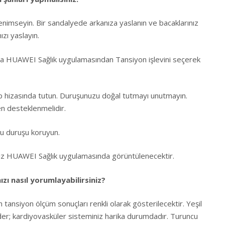
enimseyin. Bir sandalyede arkanıza yaslanın ve bacaklarınız
ızı yaslayın.
 HUAWEI Sağlık uygulamasından Tansiyon işlevini seçerek
 kalp hizasında tutun. Duruşunuzu doğal tutmayı unutmayın.
en desteklenmelidir.
ru duruşu koruyun.
nız HUAWEI Sağlık uygulamasında görüntülenecektir.
zı nasıl yorumlayabilirsiniz?
 tansiyon ölçüm sonuçları renkli olarak gösterilecektir. Yeşil
eder; kardiyovasküler sisteminiz harika durumdadır. Turuncu