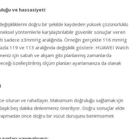
luğu ve hassasiyeti
işikliklerini doğru bir şekilde kaydeden yüksek çözünürlüklü
eksel yöntemlerle karşılaştırılabilir güvenilir sonuçlar veren
eti sadece ±3mmHg aralığında. Örneğin gerçekte 116 mmHg
azla 119 ve 113 aralığında değişiklik gösterir. HUAWEI Watch
meniz için sabah ve akşam gibi planlanmış zamanlarda
receği özelleştirilmiş ölçüm planları ayarlamanıza da olanak
i
 oturun ve rahatlayın. Maksimum doğruluğu sağlamak için
şık beş dakika dinlenmeniz öneriliyor. Doğru sonuçlar elde
 yapmadan önce doğru bir vücut duruşunu benimsemek
şunları yapmalısınız: