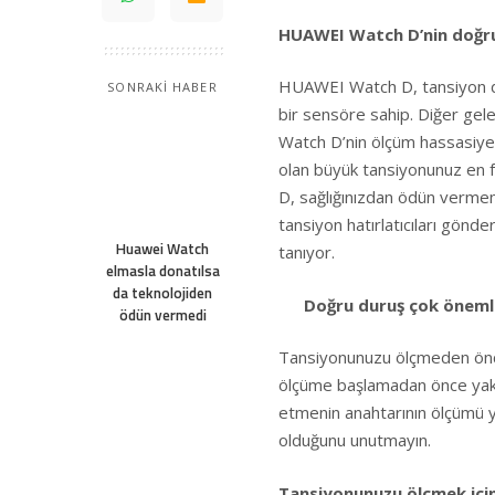
HUAWEI Watch D’nin doğru
HUAWEI Watch D, tansiyon değ
SONRAKİ HABER
bir sensöre sahip. Diğer gelen
Watch D’nin ölçüm hassasiy
olan büyük tansiyonunuz en f
D, sağlığınızdan ödün verme
tansiyon hatırlatıcıları gönde
Huawei Watch
tanıyor.
elmasla donatılsa
da teknolojiden
Doğru duruş çok öneml
ödün vermedi
Tansiyonunuzu ölçmeden önce
ölçüme başlamadan önce yakla
etmenin anahtarının ölçümü
olduğunu unutmayın.
Tansiyonunuzu ölçmek için 