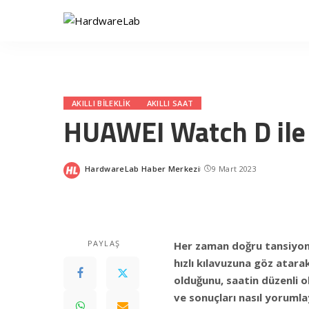
AKILLI BILEKLIK
AKILLI SAAT
HUAWEI Watch D ile t
HardwareLab Haber Merkezi
9 Mart 2023
Posted
by
PAYLAŞ
Her zaman doğru tansiyon
hızlı kılavuzuna göz atara
olduğunu, saatin düzenli o
ve sonuçları nasıl yorumlay