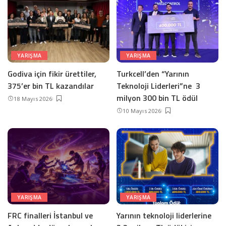
YARIŞMA
YARIŞMA
Godiva için fikir ürettiler,
Turkcell’den “Yarının
375’er bin TL kazandılar
Teknoloji Liderleri”ne 3
milyon 300 bin TL ödül
18 Mayıs 2026
10 Mayıs 2026
YARIŞMA
YARIŞMA
FRC finalleri İstanbul ve
Yarının teknoloji liderlerine