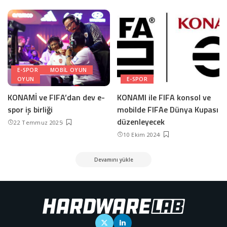
E-SPOR
MOBIL OYUN
OYUN
E-SPOR
KONAMİ ve FIFA’dan dev e-
KONAMI ile FIFA konsol ve
spor iş birliği
mobilde FIFAe Dünya Kupası
düzenleyecek
22 Temmuz 2025
10 Ekim 2024
Devamını yükle