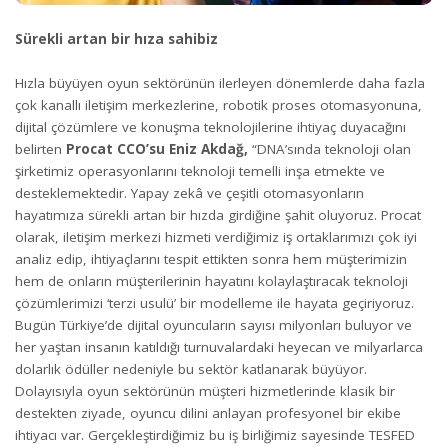
Sürekli artan bir hıza sahibiz
Hızla büyüyen oyun sektörünün ilerleyen dönemlerde daha fazla
çok kanallı iletişim merkezlerine, robotik proses otomasyonuna,
dijital çözümlere ve konuşma teknolojilerine ihtiyaç duyacağını
belirten
Procat CCO’su Eniz Akdağ,
“DNA’sında teknoloji olan
şirketimiz operasyonlarını teknoloji temelli inşa etmekte ve
desteklemektedir. Yapay zekâ ve çeşitli otomasyonların
hayatımıza sürekli artan bir hızda girdiğine şahit oluyoruz. Procat
olarak, iletişim merkezi hizmeti verdiğimiz iş ortaklarımızı çok iyi
analiz edip, ihtiyaçlarını tespit ettikten sonra hem müşterimizin
hem de onların müşterilerinin hayatını kolaylaştıracak teknoloji
çözümlerimizi ‘terzi usulü’ bir modelleme ile hayata geçiriyoruz.
Bugün Türkiye’de dijital oyuncuların sayısı milyonları buluyor ve
her yaştan insanın katıldığı turnuvalardaki heyecan ve milyarlarca
dolarlık ödüller nedeniyle bu sektör katlanarak büyüyor.
Dolayısıyla oyun sektörünün müşteri hizmetlerinde klasik bir
destekten ziyade, oyuncu dilini anlayan profesyonel bir ekibe
ihtiyacı var. Gerçekleştirdiğimiz bu iş birliğimiz sayesinde TESFED