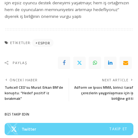
için eşsiz oyuncu destek deneyimi yaşatmayı; hem iş ortağımızın
hem de oyuncuların memnuniyetini artırmayı hedefliyoruz”
diyerek iş birliğinin önemine vurgu yaptı
ETIKETLER:
ESPOR
PAYLAŞ
ÖNCEKI HABER
NEXT ARTICLE
Turkcell CEO’su Murat Erkan BM’de
Adform ve Ipsos MMA, birinci taraf
konuştu: “Hedef pozitif iz
çerezlerin yaygınlaşması için iş
bırakmak”
birliğine gitti
BİZİ TAKİP EDİN
Twitter
TAKIP ET