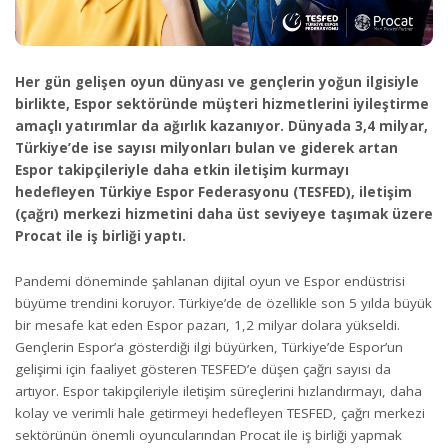
Her gün gelişen oyun dünyası ve gençlerin yoğun ilgisiyle
birlikte, Espor sektöründe müşteri hizmetlerini iyileştirme
amaçlı yatırımlar da ağırlık kazanıyor. Dünyada 3,4 milyar,
Türkiye’de ise sayısı milyonları bulan ve giderek artan
Espor takipçileriyle daha etkin iletişim kurmayı
hedefleyen Türkiye Espor Federasyonu (TESFED), iletişim
(çağrı) merkezi hizmetini daha üst seviyeye taşımak üzere
Procat ile iş birliği yaptı.
Pandemi döneminde şahlanan dijital oyun ve Espor endüstrisi
büyüme trendini koruyor. Türkiye’de de özellikle son 5 yılda büyük
bir mesafe kat eden Espor pazarı, 1,2 milyar dolara yükseldi.
Gençlerin Espor’a gösterdiği ilgi büyürken, Türkiye’de Espor’un
gelişimi için faaliyet gösteren TESFED’e düşen çağrı sayısı da
artıyor. Espor takipçileriyle iletişim süreçlerini hızlandırmayı, daha
kolay ve verimli hale getirmeyi hedefleyen TESFED, çağrı merkezi
sektörünün önemli oyuncularından Procat ile iş birliği yapmak