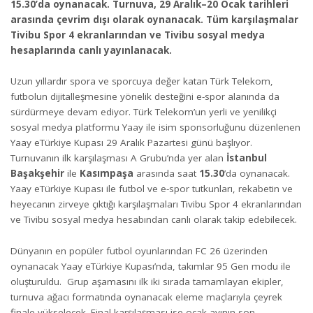
15.30’da oynanacak. Turnuva, 29 Aralık–20 Ocak tarihleri
arasında çevrim dışı olarak oynanacak. Tüm karşılaşmalar
Tivibu Spor 4 ekranlarından ve Tivibu sosyal medya
hesaplarında canlı yayınlanacak.
Uzun yıllardır spora ve sporcuya değer katan Türk Telekom,
futbolun dijitalleşmesine yönelik desteğini e-spor alanında da
sürdürmeye devam ediyor. Türk Telekom’un yerli ve yenilikçi
sosyal medya platformu Yaay ile isim sponsorluğunu düzenlenen
Yaay eTürkiye Kupası 29 Aralık Pazartesi günü başlıyor.
Turnuvanın ilk karşılaşması A Grubu’nda yer alan
İstanbul
Başakşehir
ile
Kasımpaşa
arasında saat
15.30
’da oynanacak.
Yaay eTürkiye Kupası ile futbol ve e-spor tutkunları, rekabetin ve
heyecanın zirveye çıktığı karşılaşmaları Tivibu Spor 4 ekranlarından
ve Tivibu sosyal medya hesabından canlı olarak takip edebilecek.
Dünyanın en popüler futbol oyunlarından FC 26 üzerinden
oynanacak Yaay eTürkiye Kupası’nda, takımlar 95 Gen modu ile
oluşturuldu. Grup aşamasını ilk iki sırada tamamlayan ekipler,
turnuva ağacı formatında oynanacak eleme maçlarıyla çeyrek
finale yükselecek. Final karşılaşması ise ocak ayının son