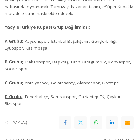
haftasında oynanacak. Turnuvayı kazanan takım, eSüper Kupa’da
mücadele etme hakkı elde edecek.
Yaay eTürkiye Kupası Grup Dağılımları:
A Grubu
;
Kayserispor
,
İstanbul Başakşehir
,
Gençlerbirliği
,
Eyüpspor
,
Kasımpaşa
B Grubu
;
Trabzonspor
,
Beşiktaş
,
Fatih Karagümrük
,
Konyaspor
,
Kocaelispor
C Grubu
;
Antalyaspor
,
Galatasaray
,
Alanyaspor
,
Göztepe
D Grubu
;
Fenerbahçe
,
Samsunspor
,
Gaziantep FK
,
Çaykur
Rizespor
PAYLAŞ
ÖNCEKI HABER
NEXT ARTICLE