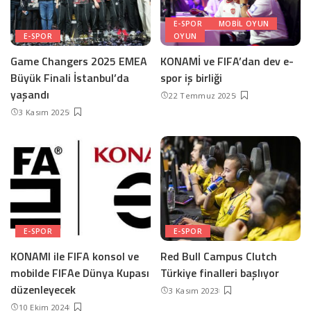
E-SPOR
MOBIL OYUN
E-SPOR
OYUN
Game Changers 2025 EMEA
KONAMİ ve FIFA’dan dev e-
Büyük Finali İstanbul’da
spor iş birliği
yaşandı
22 Temmuz 2025
3 Kasım 2025
E-SPOR
E-SPOR
KONAMI ile FIFA konsol ve
Red Bull Campus Clutch
mobilde FIFAe Dünya Kupası
Türkiye finalleri başlıyor
düzenleyecek
3 Kasım 2023
10 Ekim 2024