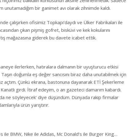
kat hiçbirimiz bakkalın korkusunun aksine zehirlenmedik. Sadece
im unutamadığım bir ganimet avı olarak zihnimde kaldı.
e çalışırken ofisimiz Topkapı’daydı ve Ülker Fabrikaları ile
acasından çıkan pişmiş gofret, bisküvi ve kek kokularını
satış mağazasına giderek bu davete icabet ettik.
neye ilerlerken, hatıralara dalmanın bir uyuşturucu etkisi
. Taşın doğumla eş değer sancısını biraz daha unutabilmek için
raz açtım. Çünkü ekrana, bastonuna dayanarak ETİ Şekerleme
 Kanatlı girdi. İtiraf edeyim, o an gazeteci damarım kabardı.
nda ne söyleyecek’ diye düşündüm. Dünyada rakip firmalar
klamlarıyla ürün yarıştırır.
s ile BMW, Nike ile Adidas, Mc Donald’s ile Burger King…