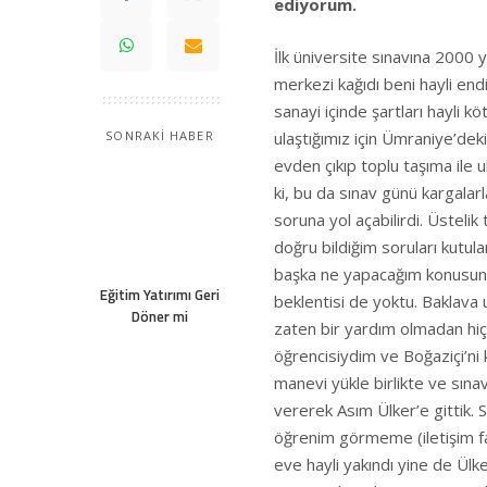
ediyorum.
İlk üniversite sınavına 2000
merkezi kağıdı beni hayli en
sanayi içinde şartları hayli k
ulaştığımız için Ümraniye’deki
SONRAKİ HABER
evden çıkıp toplu taşıma ile
ki, bu da sınav günü kargalar
soruna yol açabilirdi. Üsteli
doğru bildiğim soruları kutul
başka ne yapacağım konusund
Eğitim Yatırımı Geri
beklentisi de yoktu. Baklava
Döner mi
zaten bir yardım olmadan hiçb
öğrencisiydim ve Boğaziçi’n
manevi yükle birlikte ve sına
vererek Asım Ülker’e gittik. 
öğrenim görmeme (iletişim fa
eve hayli yakındı yine de Ül