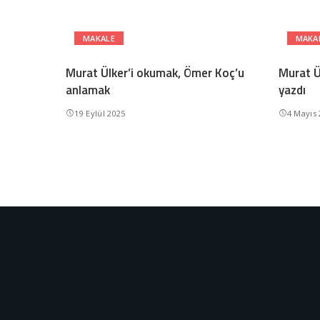
MAKALE
MAKA
Murat Ülker’i okumak, Ömer Koç’u
Murat Ü
anlamak
yazdı
19 Eylül 2025
4 Mayıs