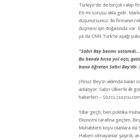
Türkiye’de de birçok rakip fi
Eti mi sorusu akla gelir. Mar
düşünürsünüz. İki firmanın re
düşmesi işin doğasında var. B
ya da CNN Türk’te aşağı yukar
“Sabri Bey benim ustamdı… 
Bu bende hırsa yol açtı, ge
bana öğreten Sabri Bey’dir.
(Firiuz Bey’in aklımda kalan sö
anlatıyor: Sabri Ülker’le ilk
haberleri – Sözcü (sozcu.com
Yıllar geçti, ben politika muh
Ekonomi tarafına geçtim. Birç
Muhabbeti koyu olanlara da Sa
Haberi olmayanlar şaşırdı, ara