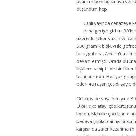
puanının beni bu sınava yenid
düşündüm hep.
Canlı yayında cenazeye ka
daha geriye gittim: 80’leri
üzerinde Ülker yazan ve cam 
500 gramlık bisküvi ile gofret
bu uygulama, Ankara’da annea
devam etmişti. Orada bulunan
ilişkilere sahipti. Ve bir Ülke
bulundururdu. Her yaz gittiğ
eder; 40’ı aşan çeşidi sayıp 
Ortaköy’de yaşarken yine 80’l
Ülker çikolatayı çöp kutusunun
kondu. Mahalle çocukları olara
bedava çikolataları iyi düşün
karşısında zafer kazanmanın t