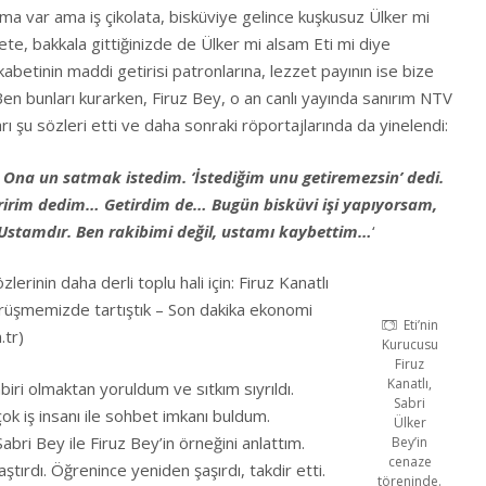
rma var ama iş çikolata, bisküviye gelince kuşkusuz Ülker mi
kete, bakkala gittiğinizde de Ülker mi alsam Eti mi diye
kabetinin maddi getirisi patronlarına, lezzet payının ise bize
en bunları kurarken, Firuz Bey, o an canlı yayında sanırım NTV
ı şu sözleri etti ve daha sonraki röportajlarında da yinelendi:
Ona un satmak istedim. ‘İstediğim unu getiremezsin’ dedi.
tiririm dedim… Getirdim de… Bugün bisküvi işi yapıyorsam,
 Ustamdır. Ben rakibimi değil, ustamı kaybettim…
‘
zlerinin daha derli toplu hali için:
Firuz Kanatlı
 görüşmemizde tartıştık – Son dakika ekonomi
Eti’nin
.tr)
Kurucusu
Firuz
Kanatlı,
abiri olmaktan yoruldum ve sıtkım sıyrıldı.
Sabri
ok iş insanı ile sohbet imkanı buldum.
Ülker
bri Bey ile Firuz Bey’in örneğini anlattım.
Bey’in
cenaze
ştırdı. Öğrenince yeniden şaşırdı, takdir etti.
töreninde.