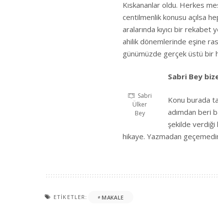
Kıskananlar oldu. Herkes meş
centilmenlik konusu açılsa h
aralarında kıyıcı bir rekabet y
ahilik dönemlerinde eşine ra
günümüzde gerçek üstü bir 
Sabri Bey bize
Sabri
Konu burada tam
Ülker
adımdan beri ba
Bey
şekilde verdiği
hikaye. Yazmadan geçemedim.
ETIKETLER:
MAKALE