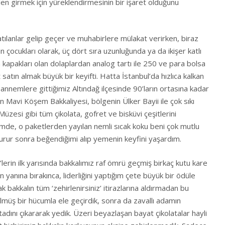
en girmek için yüreklendirmesinin bir işaret olduğunu
tılanlar gelip geçer ve muhabirlere mülakat verirken, biraz
n çocukları olarak, üç dört sıra uzunluğunda ya da ikişer katlı
kapakları olan dolaplardan analog tartı ile 250 ve para bolsa
 satın almak büyük bir keyifti. Hatta İstanbul’da hızlıca kalkan
nnemlere gittiğimiz Altındağ ilçesinde 90’ların ortasına kadar
 Mavi Köşem Bakkaliyesi, bölgenin Ülker Bayii ile çok sıkı
r Müzesi gibi tüm çikolata, gofret ve bisküvi çeşitlerini
imde, o paketlerden yayılan nemli sıcak koku beni çok mutlu
durur sonra beğendiğimi alıp yemenin keyfini yaşardım.
erin ilk yarısında bakkalımız raf ömrü geçmiş birkaç kutu kare
 yanına bırakınca, liderliğini yaptığım çete büyük bir ödüle
k bakkalın tüm ‘zehirlenirsiniz’ itirazlarına aldırmadan bu
ülmüş bir hücumla ele geçirdik, sonra da zavallı adamın
adını çıkararak yedik. Üzeri beyazlaşan bayat çikolatalar hayli