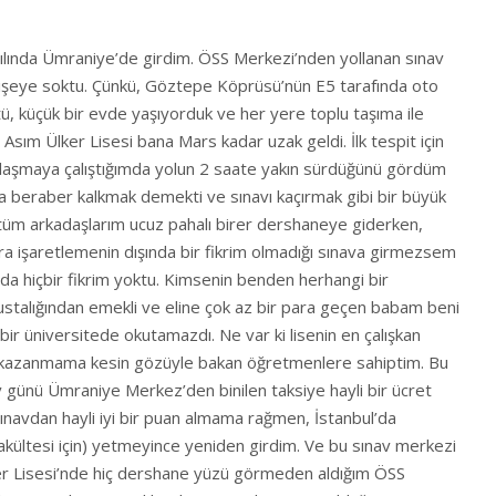
 yılında Ümraniye’de girdim. ÖSS Merkezi’nden yollanan sınav
dişeye soktu. Çünkü, Göztepe Köprüsü’nün E5 tarafında oto
ötü, küçük bir evde yaşıyorduk ve her yere toplu taşıma ile
 Asım Ülker Lisesi bana Mars kadar uzak geldi. İlk tespit için
 ulaşmaya çalıştığımda yolun 2 saate yakın sürdüğünü gördüm
la beraber kalkmak demekti ve sınavı kaçırmak gibi bir büyük
k tüm arkadaşlarım ucuz pahalı birer dershaneye giderken,
ara işaretlemenin dışında bir fikrim olmadığı sınava girmezsem
a hiçbir fikrim yoktu. Kimsenin benden herhangi bir
 ustalığından emekli ve eline çok az bir para geçen babam beni
ir üniversitede okutamazdı. Ne var ki lisenin en çalışkan
i kazanmama kesin gözüyle bakan öğretmenlere sahiptim. Bu
v günü Ümraniye Merkez’den binilen taksiye hayli bir ücret
Sınavdan hayli iyi bir puan almama rağmen, İstanbul’da
kültesi için) yetmeyince yeniden girdim. Ve bu sınav merkezi
ker Lisesi’nde hiç dershane yüzü görmeden aldığım ÖSS