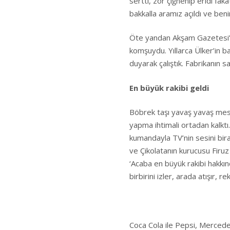
sertti, zor çiğnenip eridi fa
bakkalla aramız açıldı ve ben
Öte yandan Akşam Gazetesi’nd
komşuydu. Yıllarca Ülker’in b
duyarak çalıştık. Fabrikanın 
En büyük rakibi geldi
Böbrek taşı yavaş yavaş mesa
yapma ihtimali ortadan kalktı
kumandayla TV’nin sesini bi
ve Çikolatanın kurucusu Firuz
‘Acaba en büyük rakibi hakkı
birbirini izler, arada atışır, re
Coca Cola ile Pepsi, Mercede