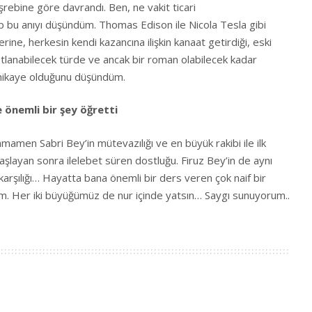
rebine göre davrandı. Ben, ne vakit ticari
ep bu anıyı düşündüm. Thomas Edison ile Nicola Tesla gibi
erine, herkesin kendi kazancına ilişkin kanaat getirdiği, eski
stlanabilecek türde ve ancak bir roman olabilecek kadar
hikaye olduğunu düşündüm.
 önemli bir şey öğretti
amen Sabri Bey’in mütevazılığı ve en büyük rakibi ile ilk
şlayan sonra ilelebet süren dostluğu. Firuz Bey’in de aynı
 karşılığı… Hayatta bana önemli bir ders veren çok naif bir
 Her iki büyüğümüz de nur içinde yatsın… Saygı sunuyorum..