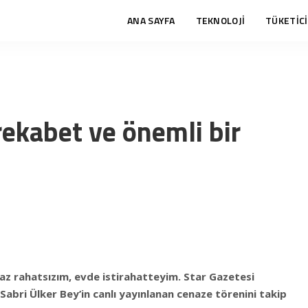
ANA SAYFA
TEKNOLOJİ
TÜKETİCİ
rekabet ve önemli bir
raz rahatsızım, evde istirahatteyim. Star Gazetesi
abri Ülker Bey’in canlı yayınlanan cenaze törenini takip