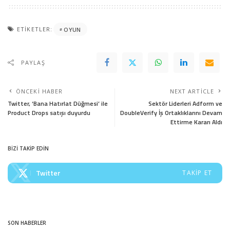
ETIKETLER:
OYUN
PAYLAŞ
ÖNCEKI HABER
NEXT ARTICLE
Twitter, ‘Bana Hatırlat Düğmesi’ ile
Sektör Liderleri Adform ve
Product Drops satışı duyurdu
DoubleVerify İş Ortaklıklarını Devam
Ettirme Kararı Aldı
BİZİ TAKİP EDİN
Twitter
TAKIP ET
SON HABERLER