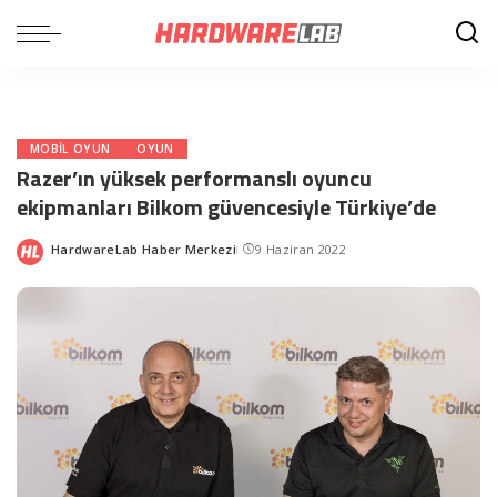
MOBIL OYUN
OYUN
Razer’ın yüksek performanslı oyuncu
ekipmanları Bilkom güvencesiyle Türkiye’de
HardwareLab Haber Merkezi
9 Haziran 2022
Posted
by