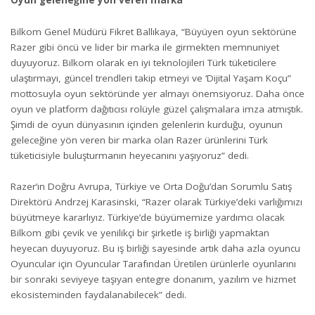
Oyun geleneğine yön veren marka
Bilkom Genel Müdürü Fikret Ballıkaya, “Büyüyen oyun sektörüne
Razer gibi öncü ve lider bir marka ile girmekten memnuniyet
duyuyoruz. Bilkom olarak en iyi teknolojileri Türk tüketicilere
ulaştırmayı, güncel trendleri takip etmeyi ve ‘Dijital Yaşam Koçu”
mottosuyla oyun sektöründe yer almayı önemsiyoruz. Daha önce
oyun ve platform dağıtıcısı rolüyle güzel çalışmalara imza atmıştık.
Şimdi de oyun dünyasının içinden gelenlerin kurduğu, oyunun
geleceğine yön veren bir marka olan Razer ürünlerini Türk
tüketicisiyle buluşturmanın heyecanını yaşıyoruz” dedi.
Razer’ın Doğru Avrupa, Türkiye ve Orta Doğu’dan Sorumlu Satış
Direktörü Andrzej Karasinski, “Razer olarak Türkiye’deki varlığımızı
büyütmeye kararlıyız. Türkiye’de büyümemize yardımcı olacak
Bilkom gibi çevik ve yenilikçi bir şirketle iş birliği yapmaktan
heyecan duyuyoruz. Bu iş birliği sayesinde artık daha azla oyuncu
Oyuncular için Oyuncular Tarafından Üretilen ürünlerle oyunlarını
bir sonraki seviyeye taşıyan entegre donanım, yazılım ve hizmet
ekosisteminden faydalanabilecek” dedi.