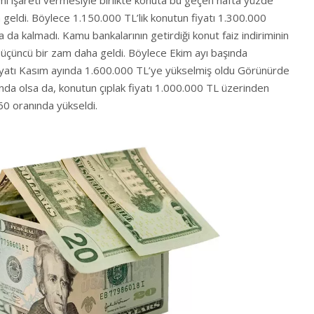
mi işareti vermesiyle birlikte konuta bu geçen hafta yüzde
geldi. Böylece 1.150.000 TL’lik konutun fiyatı 1.300.000
la da kalmadı. Kamu bankalarının getirdiği konut faiz indiriminin
üçüncü bir zam daha geldi. Böylece Ekim ayı başında
iyatı Kasım ayında 1.600.000 TL’ye yükselmiş oldu Görünürde
da olsa da, konutun çıplak fiyatı 1.000.000 TL üzerinden
0 oranında yükseldi.