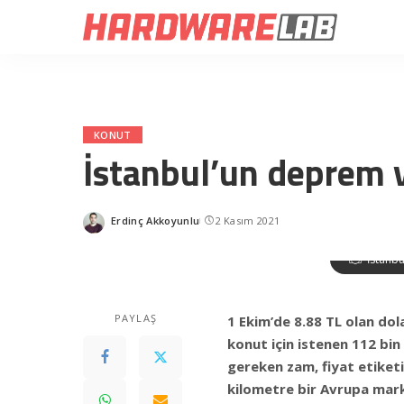
KONUT
İstanbul’un deprem v
Erdinç Akkoyunlu
2 Kasım 2021
Posted
by
İstanbu
PAYLAŞ
1 Ekim’de 8.88 TL olan dola
konut için istenen 112 bi
gereken zam, fiyat etiketi
kilometre bir Avrupa mark