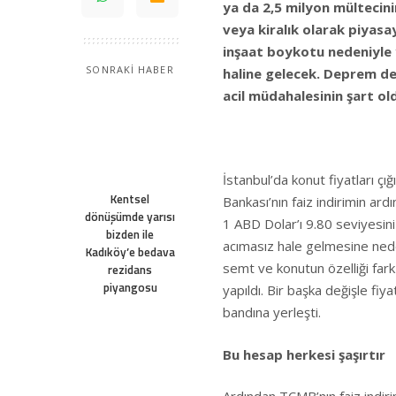
ya da 2,5 milyon mültecini
veya kiralık olarak piyasa
inşaat boykotu nedeniyle
SONRAKİ HABER
haline gelecek. Deprem de
acil müdahalesinin şart ol
İstanbul’da konut fiyatları ç
Kentsel
Bankası’nın faiz indirimin ard
dönüşümde yarısı
1 ABD Dolar’ı 9.80 seviyesini
bizden ile
acımasız hale gelmesine nede
Kadıköy’e bedava
semt ve konutun özelliği fark
rezidans
piyangosu
yapıldı. Bir başka değişle fi
bandına yerleşti.
Bu hesap herkesi şaşırtır