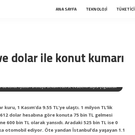
ANA SAYFA
TEKNOLOJİ
TÜKETİCİ
e dolar ile konut kumarı
l'da konut fiyatları artmaya devam ederse evsizlerin sayısı çoğalacak
r kuru, 1 Kasım’da 9.55 TL’ye ulaştı. 1 milyon TL’lik
n 612 dolar hesabına göre konuta 75 bin TL gelmesi
ne 600 bin TL olarak yansıdı. Aradaki 525 bin TL ise 0
a otomobil ediyor. Öte yandan İstanbul’da yaşayan 1.1