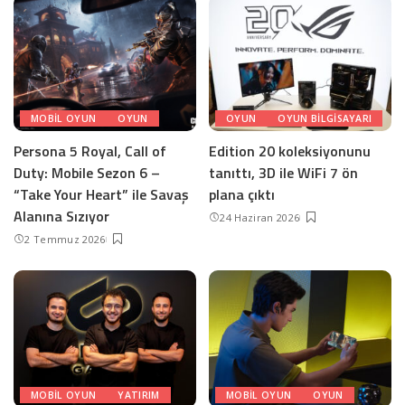
MOBIL OYUN
OYUN
OYUN
OYUN BILGISAYARI
Persona 5 Royal, Call of
Edition 20 koleksiyonunu
Duty: Mobile Sezon 6 –
tanıttı, 3D ile WiFi 7 ön
“Take Your Heart” ile Savaş
plana çıktı
Alanına Sızıyor
24 Haziran 2026
2 Temmuz 2026
MOBIL OYUN
YATIRIM
MOBIL OYUN
OYUN