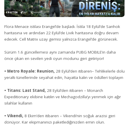
Flora Menace istilası Erangel’de başladı. İstila 18 Eylül’de Sanhok
haritasına ve ardından 22 Eylül’de Livik haritasına doğru devam
edecek. Cell Matrix uzay gemisi yalnızca Erangel’de görünecek.
Sürüm 1.6 güncellemesi aynı zamanda PUBG MOBILE’ın daha
önce çıkan en sevilen yedi oyun modunu geri getiriyor!
• Metro Royale: Reunion,
28 Eylül’den itibaren– Tehlikelerle dolu
yeraltı tünellerinde seyahat edin, hayatta kalın ve ödülleri toplayın
• Titans: Last Stand,
28 Eylül’den itibaren – Monarch
Expeditionary ekibine katılın ve Mechagodzilla’yı yenmek için ağır
silahlar kullanın
• Vikendi,
8 Ekim’den itibaren
– Vikendi’nin soğuk arazisi geri
dönüyor. Kar ekipmanınızı paketlediğinizden emin olun.