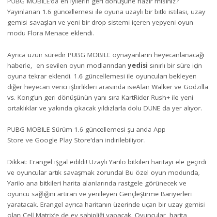
PUBG MOBILE’da en iyilerin geri dönüşüne hazır mısınız?
Yayınlanan 1.6 güncellemesi ile oyuna uzaylı bir bitki istilası, uzay
gemisi savaşları ve yeni bir drop sistemi içeren yepyeni oyun
modu Flora Menace eklendi.
Ayrıca uzun süredir PUBG MOBILE oynayanların heyecanlanacağı
haberle, en sevilen oyun modlarından
yedisi
sınırlı bir süre için
oyuna tekrar eklendi. 1.6 güncellemesi ile oyuncuları bekleyen
diğer heyecan verici işbirlikleri arasında iseAlan Walker ve Godzilla
vs. Kong’un geri dönüşünün yanı sıra KartRider Rush+ ile yeni
ortaklıklar ve yakında çıkacak yıldızlarla dolu DUNE da yer alıyor.
PUBG MOBILE Sürüm 1.6 güncellemesi şu anda
App
Store
ve
Google Play Store
‘dan indirilebiliyor.
Dikkat: Erangel işgal edildi! Uzaylı Yarilo bitkileri haritayı ele geçirdi
ve oyuncular artık savaşmak zorunda! Bu özel oyun modunda,
Yarilo ana bitkileri harita alanlarında rastgele görünecek ve
oyuncu sağlığını artıran ve yenileyen Gençleştirme Bariyerleri
yaratacak. Erangel ayrıca haritanın üzerinde uçan bir uzay gemisi
olan Cell Matrix’e de ev sahipliği yapacak. Oyuncular, harita