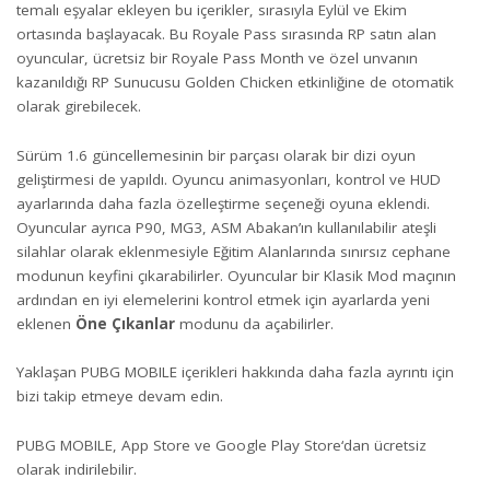
temalı eşyalar ekleyen bu içerikler, sırasıyla Eylül ve Ekim
ortasında başlayacak. Bu Royale Pass sırasında RP satın alan
oyuncular, ücretsiz bir Royale Pass Month ve özel unvanın
kazanıldığı RP Sunucusu Golden Chicken etkinliğine de otomatik
olarak girebilecek.
Sürüm 1.6 güncellemesinin bir parçası olarak bir dizi oyun
geliştirmesi de yapıldı. Oyuncu animasyonları, kontrol ve HUD
ayarlarında daha fazla özelleştirme seçeneği oyuna eklendi.
Oyuncular ayrıca P90, MG3, ASM Abakan’ın kullanılabilir ateşli
silahlar olarak eklenmesiyle Eğitim Alanlarında sınırsız cephane
modunun keyfini çıkarabilirler. Oyuncular bir Klasik Mod maçının
ardından en iyi elemelerini kontrol etmek için ayarlarda yeni
eklenen
Öne Çıkanlar
modunu da açabilirler.
Yaklaşan PUBG MOBILE içerikleri hakkında daha fazla ayrıntı için
bizi takip etmeye devam edin.
PUBG MOBILE,
App Store
ve
Google Play Store
‘dan ücretsiz
olarak indirilebilir.