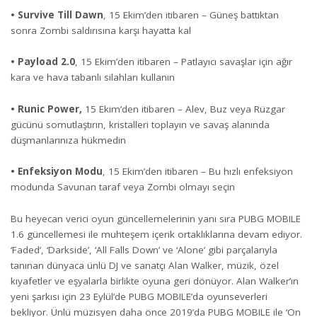
• Survive Till Dawn
, 15 Ekim’den itibaren – Güneş battıktan
sonra Zombi saldırısına karşı hayatta kal
• Payload
2.0
, 15 Ekim’den itibaren – Patlayıcı savaşlar için ağır
kara ve hava tabanlı silahları kullanın
• Runic Power,
15 Ekim’den itibaren – Alev, Buz veya Rüzgar
gücünü somutlaştırın, kristalleri toplayın ve savaş alanında
düşmanlarınıza hükmedin
• Enfeksiyon Modu
, 15 Ekim’den itibaren – Bu hızlı enfeksiyon
modunda Savunan taraf veya Zombi olmayı seçin
Bu heyecan verici oyun güncellemelerinin yanı sıra PUBG MOBILE
1.6 güncellemesi ile muhteşem içerik ortaklıklarına devam ediyor.
‘Faded’, ‘Darkside’, ‘All Falls Down’ ve ‘Alone’ gibi parçalarıyla
tanınan dünyaca ünlü DJ ve sanatçı Alan Walker, müzik, özel
kıyafetler ve eşyalarla birlikte oyuna geri dönüyor. Alan Walker’ın
yeni şarkısı için 23 Eylül’de PUBG MOBILE’da oyunseverleri
bekliyor. Ünlü müzisyen daha önce 2019’da PUBG MOBILE ile ‘On