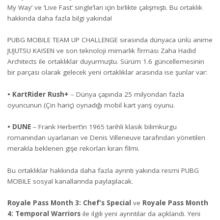
My Way’ ve ‘Live Fast’ single’ları için birlikte çalışmıştı. Bu ortaklık
hakkında daha fazla bilgi yakında!
PUBG MOBILE TEAM UP CHALLENGE sırasında dünyaca ünlü anime
JUJUTSU KAISEN ve son teknoloji mimarlık firması Zaha Hadid
Architects ile ortaklıklar duyurmuştu. Sürüm 1.6 güncellemesinin
bir parçası olarak gelecek yeni ortaklıklar arasında ise şunlar var:
• KartRider Rush+
– Dünya çapında 25 milyondan fazla
oyuncunun (Çin hariç) oynadığı mobil kart yarış oyunu.
• DUNE
– Frank Herbert’in 1965 tarihli klasik bilimkurgu
romanından uyarlanan ve Denis Villeneuve tarafından yönetilen
merakla beklenen gişe rekorları kıran filmi.
Bu ortaklıklar hakkında daha fazla ayrıntı yakında resmi PUBG
MOBILE sosyal kanallarında paylaşılacak.
Royale Pass Month 3: Chef’s Special
ve
Royale Pass Month
4: Temporal Warriors
ile ilgili yeni ayrıntılar da açıklandı. Yeni