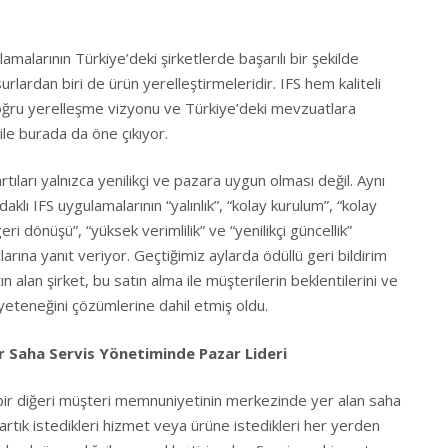
amalarının Türkiye’deki şirketlerde başarılı bir şekilde
surlardan biri de ürün yerelleştirmeleridir. IFS hem kaliteli
ğru yerelleşme vizyonu ve Türkiye’deki mevzuatlara
le burada da öne çıkıyor.
artıları yalnızca yenilikçi ve pazara uygun olması değil. Aynı
klı IFS uygulamalarının “yalınlık”, “kolay kurulum”, “kolay
geri dönüşü”, “yüksek verimlilik” ve “yenilikçi güncellik”
çlarına yanıt veriyor. Geçtiğimiz aylarda ödüllü geri bildirim
n alan şirket, bu satın alma ile müşterilerin beklentilerini ve
 yeteneğini çözümlerine dahil etmiş oldu.
ır Saha Servis Yönetiminde Pazar Lideri
n bir diğeri müşteri memnuniyetinin merkezinde yer alan saha
 artık istedikleri hizmet veya ürüne istedikleri her yerden