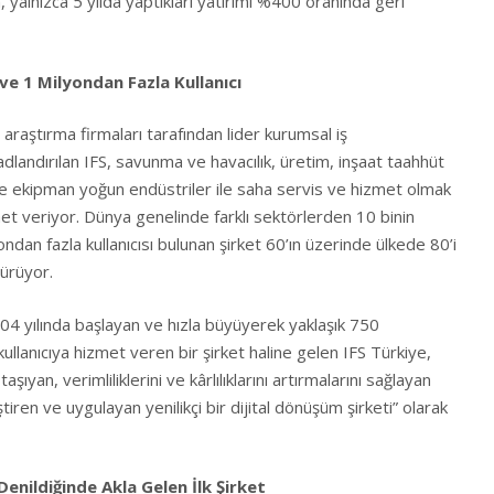
, yalnızca 5 yılda yaptıkları yatırımı %400 oranında geri
ve 1 Milyondan Fazla Kullanıcı
araştırma firmaları tarafından lider kurumsal iş
adlandırılan IFS, savunma ve havacılık, üretim, inşaat taahhüt
 ve ekipman yoğun endüstriler ile saha servis ve hizmet olmak
t veriyor. Dünya genelinde farklı sektörlerden 10 binin
ndan fazla kullanıcısı bulunan şirket 60’ın üzerinde ülkede 80’i
dürüyor.
004 yılında başlayan ve hızla büyüyerek yaklaşık 750
ullanıcıya hizmet veren bir şirket haline gelen IFS Türkiye,
aşıyan, verimliliklerini ve kârlılıklarını artırmalarını sağlayan
tiren ve uygulayan yenilikçi bir dijital dönüşüm şirketi” olarak
enildiğinde Akla Gelen İlk Şirket