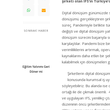
şirketi olan IFS’in Türkiy
Dijital dönüşüm günümüzde sa
dönüşümü gerçekleştiren şirket
süreç. Pandemiyle birlikte tü
değişti ve dijital dönüşüm yat
SONRAKİ HABER
dönüşüm sürecini başarıyla s
karşılaştılar. Pandemi bize b
verimliliklerini artırmak, oper
kaynaklarını daha etkin bir ş
kalabilmek için dönüşmeleri g
Eğitim Yatırımı Geri
Döner mi
Şirketlerin dijital dönüşüm 
konusunda kurumsal iş u
söyleyebiliriz. Bu alanda is
ortağı ile de çıkmak önemli. 4
ve uygulayan IFS, yenilikçi ç
düzeninin öncü şirketlerinden 