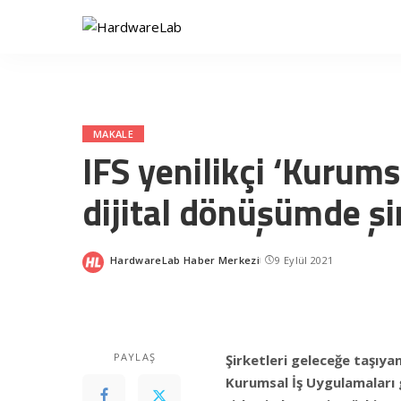
MAKALE
IFS yenilikçi ‘Kurums
dijital dönüşümde şi
HardwareLab Haber Merkezi
9 Eylül 2021
Posted
by
PAYLAŞ
Şirketleri geleceğe taşıyan,
Kurumsal İş Uygulamaları g