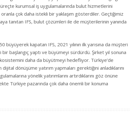
süreçte kurumsal iş uygulamalarında bulut hizmetlerini
ranla çok daha istekli bir yaklaşım gösterdiler. Geçtiğimiz
ya tanıtan IFS, bulut çözümleri ile de müşterilerinin yanında
50 büyüyerek kapatan IFS, 2021 yılının ilk yarısına da müşteri
yi bir başlangıç yaptı ve büyümeyi sürdürdü. Şirket yıl sonuna
 ekosistemini daha da büyütmeyi hedefliyor. Türkiye’de
 dijital dönüşüme yatırım yapmaları gerektiğini anladıklarını
ulamalarına yönelik yatırımlarını artırdıklarını göz önüne
ecekte Türkiye pazarında çok daha önemli bir konuma