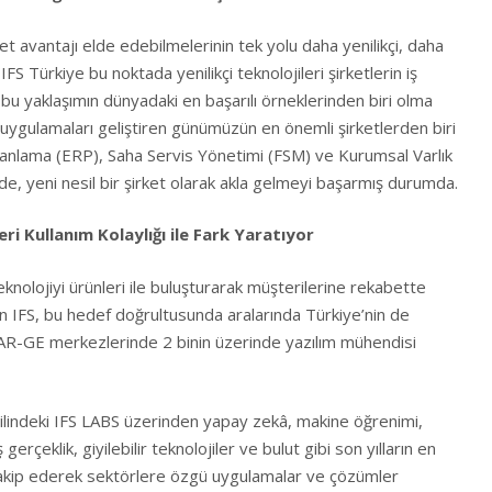
et avantajı elde edebilmelerinin tek yolu daha yenilikçi, daha
IFS Türkiye bu noktada yenilikçi teknolojileri şirketlerin iş
bu yaklaşımın dünyadaki en başarılı örneklerinden biri olma
ş uygulamaları geliştiren günümüzün en önemli şirketlerden biri
anlama (ERP), Saha Servis Yönetimi (FSM) ve Kurumsal Varlık
e, yeni nesil bir şirket olarak akla gelmeyi başarmış durumda.
eri Kullanım Kolaylığı ile Fark Yaratıyor
eknolojiyi ürünleri ile buluşturarak müşterilerine rekabette
 IFS, bu hedef doğrultusunda aralarında Türkiye’nin de
i AR-GE merkezlerinde 2 binin üzerinde yazılım mühendisi
hilindeki IFS LABS üzerinden yapay zekâ, makine öğrenimi,
 gerçeklik, giyilebilir teknolojiler ve bulut gibi son yılların en
 takip ederek sektörlere özgü uygulamalar ve çözümler