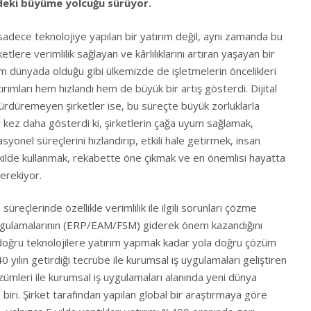
e’deki büyüme yolcuğu sürüyor.
dece teknolojiye yapılan bir yatırım değil, aynı zamanda bu
lere verimlilik sağlayan ve kârlılıklarını artıran yaşayan bir
m dünyada olduğu gibi ülkemizde de işletmelerin öncelikleri
ırımları hem hızlandı hem de büyük bir artış gösterdi. Dijital
ürdüremeyen şirketler ise, bu süreçte büyük zorluklarla
ir kez daha gösterdi ki, şirketlerin çağa uyum sağlamak,
asyonel süreçlerini hızlandırıp, etkili hale getirmek, insan
ekilde kullanmak, rekabette öne çıkmak ve en önemlisi hayatta
erekiyor.
süreçlerinde özellikle verimlilik ile ilgili sorunları çözme
ygulamalarının (ERP/EAM/FSM) giderek önem kazandığını
e doğru teknolojilere yatırım yapmak kadar yola doğru çözüm
0 yılın getirdiği tecrübe ile kurumsal iş uygulamaları geliştiren
özümleri ile kurumsal iş uygulamaları alanında yeni dünya
biri. Şirket tarafından yapılan global bir araştırmaya göre