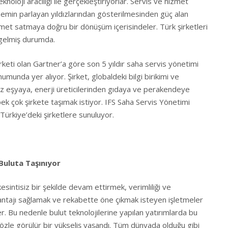
knoloji aracılığı ile gerçekleştiriyorlar. Servis ve hizmet
min parlayan yıldızlarından gösterilmesinden güç alan
zmet satmaya doğru bir dönüşüm içerisindeler. Türk şirketleri
e gelmiş durumda.
irketi olan Gartner’a göre son 5 yıldır saha servis yönetimi
munda yer alıyor. Şirket, globaldeki bilgi birikimi ve
 eşyaya, enerji üreticilerinden gıdaya ve perakendeye
ek çok şirkete taşımak istiyor. IFS Saha Servis Yönetimi
ürkiye’deki şirketlere sunuluyor.
Buluta Taşınıyor
sintisiz bir şekilde devam ettirmek, verimliliği ve
avantajı sağlamak ve rekabette öne çıkmak isteyen işletmeler
er. Bu nedenle bulut teknolojilerine yapılan yatırımlarda bu
le görülür bir yükseliş yaşandı. Tüm dünyada olduğu gibi