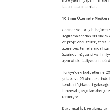
IFS’e yatırım yapan firmaların
kazanmaları mümkün.
10 Binin Üzerinde Müşteri 
Gartner ve IDC gibi bağımsız 
uygulamalarından biri olarak 
ve proje endüstrileri, tesis
üzere beş temel alanda hizme
üzerinde müşterisi ve 1 milyo
aşkın ofisle faaliyetlerini sür
Türkiye’deki faaliyetlerine 2
şirkete ve 25 binin üzerinde k
kendisini “şirketleri geleceğe t
kurumsal iş uygulamaları geliş
tanımlıyor.
Kurumsal İş Uygulamaları D