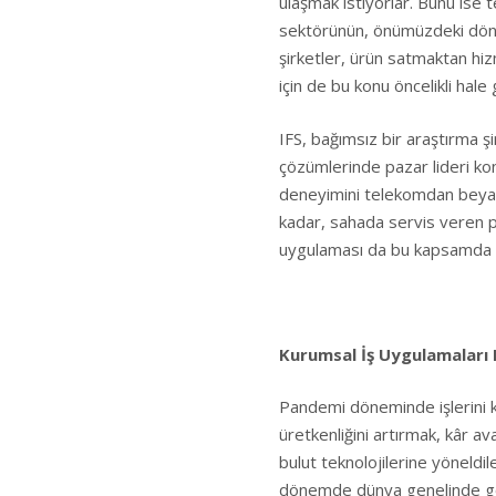
ulaşmak istiyorlar. Bunu ise te
sektörünün, önümüzdeki döne
şirketler, ürün satmaktan hi
için de bu konu öncelikli hal
IFS, bağımsız bir araştırma ş
çözümlerinde pazar lideri konu
deneyimini telekomdan beyaz
kadar, sahada servis veren p
uygulaması da bu kapsamda T
Kurumsal İş Uygulamaları 
Pandemi döneminde işlerini ke
üretkenliğini artırmak, kâr 
bulut teknolojilerine yöneldil
dönemde dünya genelinde göz