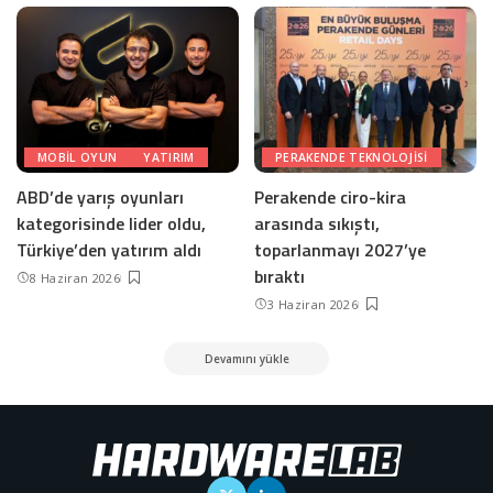
MOBIL OYUN
YATIRIM
PERAKENDE TEKNOLOJISI
ABD’de yarış oyunları
Perakende ciro-kira
kategorisinde lider oldu,
arasında sıkıştı,
Türkiye’den yatırım aldı
toparlanmayı 2027’ye
bıraktı
8 Haziran 2026
3 Haziran 2026
Devamını yükle