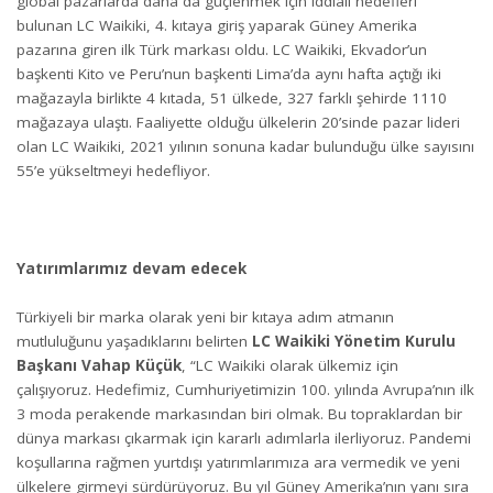
global pazarlarda daha da güçlenmek için iddialı hedefleri
bulunan LC Waikiki, 4. kıtaya giriş yaparak Güney Amerika
pazarına giren ilk Türk markası oldu. LC Waikiki, Ekvador’un
başkenti Kito ve Peru’nun başkenti Lima’da aynı hafta açtığı iki
mağazayla birlikte 4 kıtada, 51 ülkede, 327 farklı şehirde 1110
mağazaya ulaştı. Faaliyette olduğu ülkelerin 20’sinde pazar lideri
olan LC Waikiki, 2021 yılının sonuna kadar bulunduğu ülke sayısını
55’e yükseltmeyi hedefliyor.
Yatırımlarımız devam edecek
Türkiyeli bir marka olarak yeni bir kıtaya adım atmanın
mutluluğunu yaşadıklarını belirten
LC Waikiki Yönetim Kurulu
Başkanı Vahap Küçük
, “LC Waikiki olarak ülkemiz için
çalışıyoruz. Hedefimiz, Cumhuriyetimizin 100. yılında Avrupa’nın ilk
3 moda perakende markasından biri olmak. Bu topraklardan bir
dünya markası çıkarmak için kararlı adımlarla ilerliyoruz. Pandemi
koşullarına rağmen yurtdışı yatırımlarımıza ara vermedik ve yeni
ülkelere girmeyi sürdürüyoruz. Bu yıl Güney Amerika’nın yanı sıra