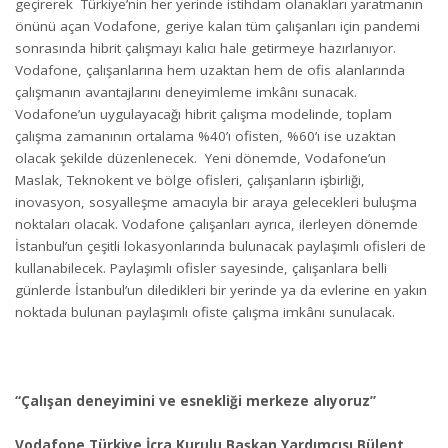
geçirerek Türkiye’nin her yerinde istihdam olanakları yaratmanın
önünü açan Vodafone, geriye kalan tüm çalışanları için pandemi
sonrasında hibrit çalışmayı kalıcı hale getirmeye hazırlanıyor.
Vodafone, çalışanlarına hem uzaktan hem de ofis alanlarında
çalışmanın avantajlarını deneyimleme imkânı sunacak.
Vodafone’un uygulayacağı hibrit çalışma modelinde, toplam
çalışma zamanının ortalama %40’ı ofisten, %60’ı ise uzaktan
olacak şekilde düzenlenecek. Yeni dönemde, Vodafone’un
Maslak, Teknokent ve bölge ofisleri, çalışanların işbirliği,
inovasyon, sosyalleşme amacıyla bir araya gelecekleri buluşma
noktaları olacak. Vodafone çalışanları ayrıca, ilerleyen dönemde
İstanbul’un çeşitli lokasyonlarında bulunacak paylaşımlı ofisleri de
kullanabilecek. Paylaşımlı ofisler sayesinde, çalışanlara belli
günlerde İstanbul’un diledikleri bir yerinde ya da evlerine en yakın
noktada bulunan paylaşımlı ofiste çalışma imkânı sunulacak.
“Çalışan deneyimini ve esnekliği merkeze alıyoruz”
Vodafone Türkiye İcra Kurulu Başkan Yardımcısı Bülent