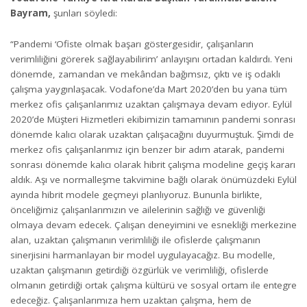
Bayram,
şunları söyledi:
“Pandemi ‘Ofiste olmak başarı göstergesidir, çalışanların
verimliliğini görerek sağlayabilirim’ anlayışını ortadan kaldırdı. Yeni
dönemde, zamandan ve mekândan bağımsız, çıktı ve iş odaklı
çalışma yaygınlaşacak. Vodafone’da Mart 2020’den bu yana tüm
merkez ofis çalışanlarımız uzaktan çalışmaya devam ediyor. Eylül
2020’de Müşteri Hizmetleri ekibimizin tamamının pandemi sonrası
dönemde kalıcı olarak uzaktan çalışacağını duyurmuştuk. Şimdi de
merkez ofis çalışanlarımız için benzer bir adım atarak, pandemi
sonrası dönemde kalıcı olarak hibrit çalışma modeline geçiş kararı
aldık. Aşı ve normalleşme takvimine bağlı olarak önümüzdeki Eylül
ayında hibrit modele geçmeyi planlıyoruz. Bununla birlikte,
önceliğimiz çalışanlarımızın ve ailelerinin sağlığı ve güvenliği
olmaya devam edecek. Çalışan deneyimini ve esnekliği merkezine
alan, uzaktan çalışmanın verimliliği ile ofislerde çalışmanın
sinerjisini harmanlayan bir model uygulayacağız. Bu modelle,
uzaktan çalışmanın getirdiği özgürlük ve verimliliği, ofislerde
olmanın getirdiği ortak çalışma kültürü ve sosyal ortam ile entegre
edeceğiz. Çalışanlarımıza hem uzaktan çalışma, hem de