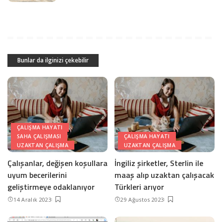
Bunlar da ilginizi çekebilir
ÇALIŞMA HAYATI
SAHA ÇALIŞMASI
ÇALIŞMA HAYATI
UZAKTAN ÇALIŞMA
UZAKTAN ÇALIŞMA
Çalışanlar, değişen koşullara
İngiliz şirketler, Sterlin ile
uyum becerilerini
maaş alıp uzaktan çalışacak
geliştirmeye odaklanıyor
Türkleri arıyor
14 Aralık 2023
29 Ağustos 2023