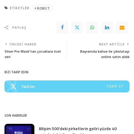
ETIKETLER:
ROBOT
PAYLAŞ
ÖNCEKI HABER
NEXT ARTICLE
Silver Pro Mask’tan çocuklara özel
Bayramda kahve ile çikolatayı
seri
online satın aldık
BİZİ TAKİP EDİN
Twitter
TAKIP ET
SON HABERLER
Bilişim 500’deki şirketlerin geliri yüzde 40