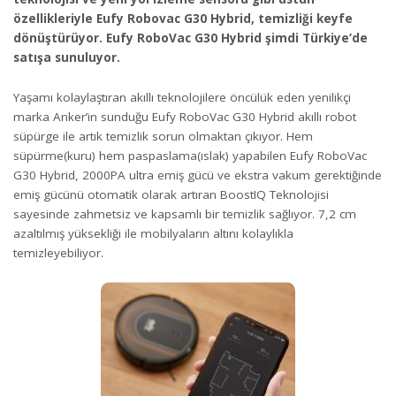
özellikleriyle Eufy Robovac G30 Hybrid, temizliği keyfe
dönüştürüyor. Eufy RoboVac G30 Hybrid şimdi Türkiye’de
satışa sunuluyor.
Yaşamı kolaylaştıran akıllı teknolojilere öncülük eden yenilikçi
marka Anker’in sunduğu Eufy RoboVac G30 Hybrid akıllı robot
süpürge ile artık temizlik sorun olmaktan çıkıyor. Hem
süpürme(kuru) hem paspaslama(ıslak) yapabilen Eufy RoboVac
G30 Hybrid, 2000PA ultra emiş gücü ve ekstra vakum gerektiğinde
emiş gücünü otomatik olarak artıran BoostIQ Teknolojisi
sayesinde zahmetsiz ve kapsamlı bir temizlik sağlıyor. 7,2 cm
azaltılmış yüksekliği ile mobilyaların altını kolaylıkla
temizleyebiliyor.