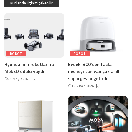
Bunlar da ilginizi çekebilir
ROBOT
ROBOT
Hyundai’nin robotlarına
Evdeki 300’den fazla
MobED ödülü yağdı
nesneyi tanıyan çok akıllı
süpürgesini getirdi
21 Mayıs 2026
17 Nisan 2026