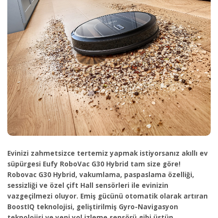
Evinizi zahmetsizce tertemiz yapmak istiyorsanız akıllı ev
süpürgesi Eufy RoboVac G30 Hybrid tam size göre!
Robovac G30 Hybrid, vakumlama, paspaslama özelliği,
sessizliği ve özel çift Hall sensörleri ile evinizin
vazgeçilmezi oluyor. Emiş gücünü otomatik olarak artıran
BoostIQ teknolojisi, geliştirilmiş Gyro-Navigasyon
teknolojisi ve yeni yol izleme sensörü gibi üstün