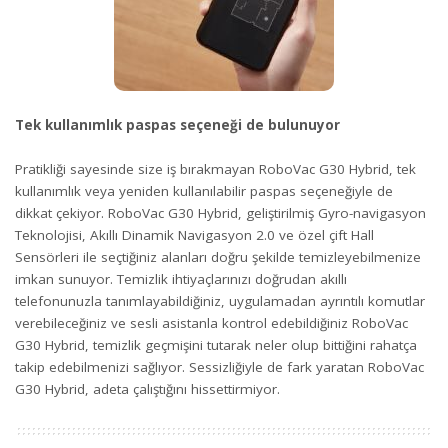
Tek kullanımlık paspas seçeneği de bulunuyor
Pratikliği sayesinde size iş bırakmayan RoboVac G30 Hybrid, tek
kullanımlık veya yeniden kullanılabilir paspas seçeneğiyle de
dikkat çekiyor. RoboVac G30 Hybrid, geliştirilmiş Gyro-navigasyon
Teknolojisi, Akıllı Dinamik Navigasyon 2.0 ve özel çift Hall
Sensörleri ile seçtiğiniz alanları doğru şekilde temizleyebilmenize
imkan sunuyor. Temizlik ihtiyaçlarınızı doğrudan akıllı
telefonunuzla tanımlayabildiğiniz, uygulamadan ayrıntılı komutlar
verebileceğiniz ve sesli asistanla kontrol edebildiğiniz RoboVac
G30 Hybrid, temizlik geçmişini tutarak neler olup bittiğini rahatça
takip edebilmenizi sağlıyor. Sessizliğiyle de fark yaratan RoboVac
G30 Hybrid, adeta çalıştığını hissettirmiyor.