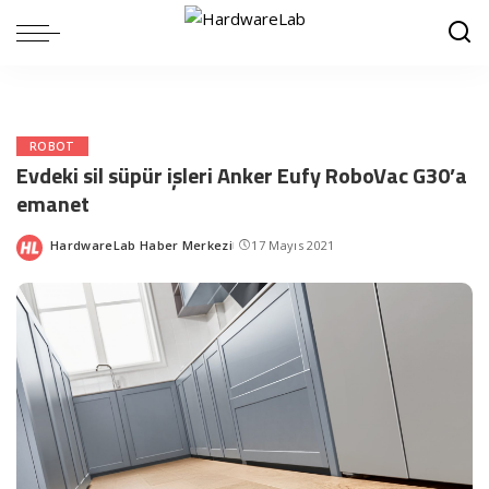
ROBOT
Evdeki sil süpür işleri Anker Eufy RoboVac G30’a
emanet
HardwareLab Haber Merkezi
17 Mayıs 2021
Posted
by