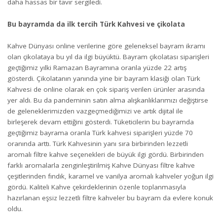
daha hassas bir tavır sergiledi.
Bu bayramda da ilk tercih Türk Kahvesi ve çikolata
Kahve Dünyası online verilerine göre geleneksel bayram ikramı
olan çikolataya bu yıl da ilgi büyüktü. Bayram çikolatası siparişleri
geçtiğimiz yılki Ramazan Bayramına oranla yüzde 22 artış
gösterdi. Çikolatanın yanında yine bir bayram klasiği olan Türk
Kahvesi de online olarak en çok sipariş verilen ürünler arasında
yer aldı. Bu da pandeminin satın alma alışkanlıklarımızı değiştirse
de geleneklerimizden vazgeçmediğimizi ve artık dijital ile
birleşerek devam ettiğini gösterdi. Tüketicilerin bu bayramda
geçtiğimiz bayrama oranla Türk kahvesi siparişleri yüzde 70
oranında arttı. Türk Kahvesinin yanı sıra birbirinden lezzetli
aromalı filtre kahve seçenekleri de büyük ilgi gördü. Birbirinden
farklı aromalarla zenginleştirilmiş Kahve Dünyası filtre kahve
çeşitlerinden fındık, karamel ve vanilya aromalı kahveler yoğun ilgi
gördü. Kaliteli Kahve çekirdeklerinin özenle toplanmasıyla
hazırlanan eşsiz lezzetli filtre kahveler bu bayram da evlere konuk
oldu.