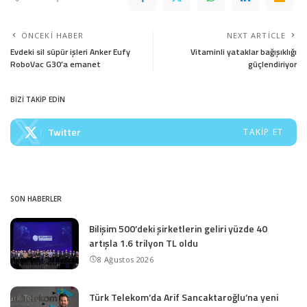
ÖNCEKI HABER
NEXT ARTICLE
Evdeki sil süpür işleri Anker Eufy
Vitaminli yataklar bağışıklığı
RoboVac G30’a emanet
güçlendiriyor
BİZİ TAKİP EDİN
Twitter
TAKIP ET
SON HABERLER
Bilişim 500’deki şirketlerin geliri yüzde 40
artışla 1.6 trilyon TL oldu
8 Ağustos 2026
Türk Telekom’da Arif Sancaktaroğlu’na yeni