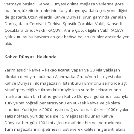
vermeye başladı. Kahve Dünyası online mağaza verilerine göre
bu süreç tüketici tercihlerinin sosyal faydaya daha çok yöneldiğini
de gösterdi. Uzun yıllardır Kahve Dünyası ürün gamında yer alan
Darüşşafaka Cemiyeti, Türkiye Spastik Çocuklar Vakfı, Kanserli
Çocuklara Umut Vakfı (KAÇUV), Anne Çocuk Eğitim Vakfı (AÇEV)
iyilik kutuları bu bayram en çok hediye edilen ürünler arasında yer
aldı.
Kahve Dünyası Hakkında
Yarım asırdır kahve – kakao ticareti yapan ve 30 yıla yaklaşan
çikolata deneyimi bulunan Altınmarka Grubu’nun bir üyesi olan
Kahve Dünyası, ilk mağazasını İstanbul’un Eminönü semtinde açtı.
Misafirperverliği ve ikram kültürüyle kısa sürede sektörün öncü
markalarından biri haline gelen Kahve Dünyası günümüz itibarıyla
Türkiye’nin coğrafi penetrasyonu en yüksek kahve ve çikolata
zinciridir. Yurt içinde 200’ü aşkın mağaza olmak üzere 1000’e yakın
satış noktası, yurt dışında ise 15 mağazası bulunan Kahve
Dünyası, her gün 100 bini aşkın misafirine hizmet vermektedir.
Tüm mağazalarının işletmesini üstlenerek kalitesini garanti altına