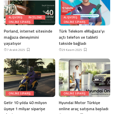
ALIŞVERIŞ
INCELEME
ALIŞVERIŞ
ONLINE SIPARIŞ
ONLINE SIPARIŞ
Porland, internet sitesinde
Türk Telekom eMağaza’yı
mağaza deneyimini
açtı telefon ve tableti
yaşatıyor
takside bağladı
7 Aralık 2025
29 Kasım 2025
ONLINE SIPARIŞ
ONLINE SIPARIŞ
Getir 10 yılda 40 milyon
Hyundai Motor Türkiye
üyeye 1 milyar siparişe
online araç satışına başladı