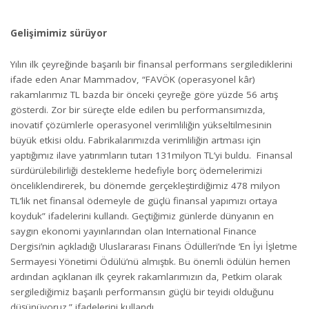
Gelişimimiz sürüyor
Yılın ilk çeyreğinde başarılı bir finansal performans sergilediklerini
ifade eden Anar Mammadov, “FAVÖK (operasyonel kâr)
rakamlarımız TL bazda bir önceki çeyreğe göre yüzde 56 artış
gösterdi. Zor bir süreçte elde edilen bu performansımızda,
inovatif çözümlerle operasyonel verimliliğin yükseltilmesinin
büyük etkisi oldu. Fabrikalarımızda verimliliğin artması için
yaptığımız ilave yatırımların tutarı 131milyon TL’yi buldu. Finansal
sürdürülebilirliği destekleme hedefiyle borç ödemelerimizi
önceliklendirerek, bu dönemde gerçekleştirdiğimiz 478 milyon
TL’lik net finansal ödemeyle de güçlü finansal yapımızı ortaya
koyduk” ifadelerini kullandı. Geçtiğimiz günlerde dünyanın en
saygın ekonomi yayınlarından olan International Finance
Dergisi’nin açıkladığı Uluslararası Finans Ödülleri’nde ‘En İyi İşletme
Sermayesi Yönetimi Ödülü’nü almıştık. Bu önemli ödülün hemen
ardından açıklanan ilk çeyrek rakamlarımızın da, Petkim olarak
sergilediğimiz başarılı performansın güçlü bir teyidi olduğunu
düşünüyoruz.” ifadelerini kullandı.