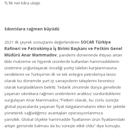
TL’lik net kâra ulaştı.
Sıkıntılara rağmen büyüdü
2021 ilk çeyrek sonuçlarını değerlendiren
SOCAR Türkiye
Rafineri ve Petrokimya İş Birimi Başkanı ve Petkim Genel
Müdürü Anar Mammadov
, pandemi döneminde ihtiyacı artan
tıbbi malzeme ve hijyenik ürünlerde kullanılan hammaddelerin
üretimine yoğunlaşarak önceliği yurtiçi talebin karşılanmasına
verdiklerini ve Türkiye’nin ilk ve tek entegre petrokimya tesisi
olarak bu dönemde yurt içi sanayicilerin taleplerini kesintisiz
olarak karşıladıklarını belirtti. Tedarik zincirinde dünya genelinde
yaşanan sıkıntılara rağmen üretimlerini aralıksız sürdürdüklerini
vurgulayan Anar Mammadov,“Petkim olarak, bu zorlu süreçte
global piyasalarda yaşanan fiyat dalgalanmalarını etkin bir şekilde
yöneterek sağladığımız avantajları operasyonlarımıza
yansıttık. Global ölçekte hammadde fiyatlarının ürün fiyatlarındaki
artışın gerisinde kalması da bu süreçte etkili oldu” diye konuştu.