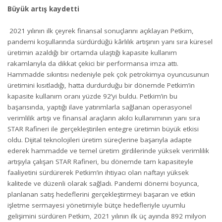
Büyük artış kaydetti
2021 yılının ilk çeyrek finansal sonuçlarını açıklayan Petkim,
pandemi koşullarında sürdürdüğü kârlılık artışının yanı sıra küresel
üretimin azaldığı bir ortamda ulaştığı kapasite kullanım
rakamlarıyla da dikkat çekici bir performansa imza attı.
Hammadde sıkıntısı nedeniyle pek çok petrokimya oyuncusunun
üretimini kısıtladığı, hatta durdurduğu bir dönemde Petkim’in
kapasite kullanım oranı yüzde 92’yi buldu. Petkim’in bu
başarısında, yaptığı ilave yatırımlarla sağlanan operasyonel
verimlilik artışı ve finansal araçların akılcı kullanımının yanı sıra
STAR Rafineri ile gerçekleştirilen entegre üretimin büyük etkisi
oldu. Dijital teknolojileri üretim süreçlerine başarıyla adapte
ederek hammadde ve temel üretim girdilerinde yüksek verimlilik
artışıyla çalışan STAR Rafineri, bu dönemde tam kapasiteyle
faaliyetini sürdürerek Petkim’in ihtiyacı olan naftayı yüksek
kalitede ve düzenli olarak sağladı. Pandemi dönemi boyunca,
planlanan satış hedeflerini gerçekleştirmeyi başaran ve etkin
işletme sermayesi yönetimiyle bütçe hedefleriyle uyumlu
gelişimini sürdüren Petkim, 2021 yılının ilk üç ayında 892 milyon