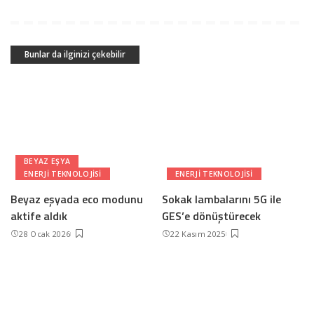
Bunlar da ilginizi çekebilir
BEYAZ EŞYA
ENERJI TEKNOLOJISI
ENERJI TEKNOLOJISI
Beyaz eşyada eco modunu
Sokak lambalarını 5G ile
aktife aldık
GES’e dönüştürecek
28 Ocak 2026
22 Kasım 2025