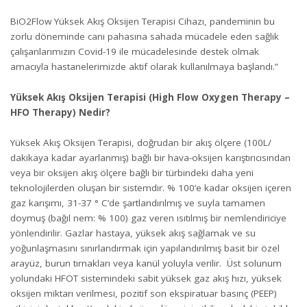
BiO2Flow Yüksek Akış Oksijen Terapisi Cihazı, pandeminin bu
zorlu döneminde canı pahasına sahada mücadele eden sağlık
çalışanlarımızın Covid-19 ile mücadelesinde destek olmak
amacıyla hastanelerimizde aktif olarak kullanılmaya başlandı.”
Yüksek Akış Oksijen Terapisi (High Flow Oxygen Therapy –
HFO Therapy) Nedir?
Yüksek Akış Oksijen Terapisi, doğrudan bir akış ölçere (100L/
dakikaya kadar ayarlanmış) bağlı bir hava-oksijen karıştırıcısından
veya bir oksijen akış ölçere bağlı bir türbindeki daha yeni
teknolojilerden oluşan bir sistemdir. % 100’e kadar oksijen içeren
gaz karışımı, 31-37 ° C’de şartlandırılmış ve suyla tamamen
doymuş (bağıl nem: % 100) gaz veren ısıtılmış bir nemlendiriciye
yönlendirilir. Gazlar hastaya, yüksek akış sağlamak ve su
yoğunlaşmasını sınırlandırmak için yapılandırılmış basit bir özel
arayüz, burun tırnakları veya kanül yoluyla verilir. Üst solunum
yolundaki HFOT sistemindeki sabit yüksek gaz akış hızı, yüksek
oksijen miktarı verilmesi, pozitif son ekspiratuar basınç (PEEP)