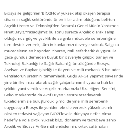
Biosys ile geliştirilen ‘BİO2Flow’ yüksek akış oksijen terapisi
cihazının sağlık sektöründe önemli bir adım olduğunu belirten
Arçelik Üretim ve Teknoloji’den Sorumlu Genel Müdür Yardımcısı
Nihat Bayız,“Yaşadığımız bu zorlu süreçte Arçelik olarak sahip
olduğumuz güç ve çeviklik ile salgınla mücadele seferberliğine
tam destek vererek, tüm imkanlarımızı devreye soktuk. Salgınla
mücadelenin en başından itibaren, milli seferberlik duygusu ile
gece gündüz demeden büyük bir özveriyle çalıştık. Sanayi ve
Teknoloji Bakanlığı ile Sağlık Bakanlığı öncülüğünde Biosys,
Aselsan ve Baykar iş birliği ile ilk yerli ve milli mekanik 5 bin adet
ventilatörün üretimini tamamladık. Güçlü Ar-Ge yapımız sayesinde
yine bir ilke imza atarak sağlık çalışanlarının ihtiyacına hızlı bir
şekilde yanıt verdik ve Arçelik markamızla Ultra Hijyen Serisi’ni,
Beko markamızla da Aktif Hijyen Serisi’ni tasarlayarak
tüketicilerimizle buluşturduk. Şimdi de yine milli seferberlik
duygusuyla Biosys ile yeniden ele ele vererek yüksek akımlı
oksijen tedavisi sağlayan BiO2Flow ile dünyaya nefes olma
hedefiyle yola çıktık. Yüksek bilgi, donanım ve tecrübeye sahip
Arçelik ve Biosys Ar-Ge mühendislerinin, ortak çalışmaları