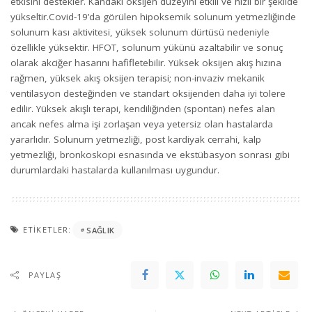
etkisini destekler. Kandaki oksijen düzeyini etkili ve hızlı bir şekilde
yükseltir.Covid-19’da görülen hipoksemik solunum yetmezliğinde
solunum kası aktivitesi, yüksek solunum dürtüsü nedeniyle
özellikle yüksektir. HFOT, solunum yükünü azaltabilir ve sonuç
olarak akciğer hasarını hafifletebilir. Yüksek oksijen akış hızına
rağmen, yüksek akış oksijen terapisi; non-invaziv mekanik
ventilasyon desteğinden ve standart oksijenden daha iyi tolere
edilir. Yüksek akışlı terapi, kendiliğinden (spontan) nefes alan
ancak nefes alma işi zorlaşan veya yetersiz olan hastalarda
yararlıdır. Solunum yetmezliği, post kardiyak cerrahi, kalp
yetmezliği, bronkoskopi esnasında ve ekstübasyon sonrası gibi
durumlardaki hastalarda kullanılması uygundur.
ETIKETLER:
SAĞLIK
PAYLAŞ