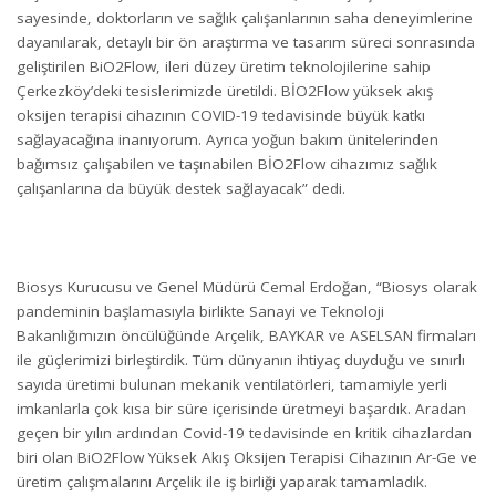
sayesinde, doktorların ve sağlık çalışanlarının saha deneyimlerine
dayanılarak, detaylı bir ön araştırma ve tasarım süreci sonrasında
geliştirilen BiO2Flow, ileri düzey üretim teknolojilerine sahip
Çerkezköy’deki tesislerimizde üretildi. BİO2Flow yüksek akış
oksijen terapisi cihazının COVID-19 tedavisinde büyük katkı
sağlayacağına inanıyorum. Ayrıca yoğun bakım ünitelerinden
bağımsız çalışabilen ve taşınabilen BİO2Flow cihazımız sağlık
çalışanlarına da büyük destek sağlayacak” dedi.
Biosys Kurucusu ve Genel Müdürü Cemal Erdoğan, “Biosys olarak
pandeminin başlamasıyla birlikte Sanayi ve Teknoloji
Bakanlığımızın öncülüğünde Arçelik, BAYKAR ve ASELSAN firmaları
ile güçlerimizi birleştirdik. Tüm dünyanın ihtiyaç duyduğu ve sınırlı
sayıda üretimi bulunan mekanik ventilatörleri, tamamiyle yerli
imkanlarla çok kısa bir süre içerisinde üretmeyi başardık. Aradan
geçen bir yılın ardından Covid-19 tedavisinde en kritik cihazlardan
biri olan BiO2Flow Yüksek Akış Oksijen Terapisi Cihazının Ar-Ge ve
üretim çalışmalarını Arçelik ile iş birliği yaparak tamamladık.