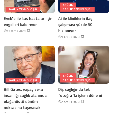
SAĞLIK
SAĞLIK TEKNOLOJISI
SAĞLIK TEKNOLOJISI
EyeMo ile kas hastaları için
Ai ile kliniklerin ilaç
engelleri kaldırıyor
çalışması yüzde 50
hızlanıyor
13 Ocak 2026
9 Aralık 2025
SAĞLIK
SAĞLIK TEKNOLOJISI
SAĞLIK TEKNOLOJISI
Bill Gates, yapay zeka
Diş sağlığında tek
insanlığı sağlık alanında
fotoğrafla işlem dönemi
olağanüstü dönüm
2 Aralık 2025
noktasına taşıyacak