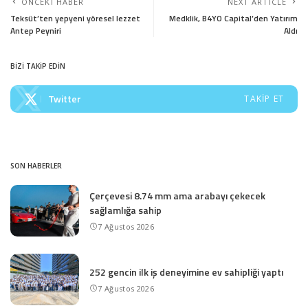
ÖNCEKI HABER
NEXT ARTICLE
Teksüt’ten yepyeni yöresel lezzet
Medklik, B4YO Capital’den Yatırım
Antep Peyniri
Aldı
BİZİ TAKİP EDİN
Twitter
TAKIP ET
SON HABERLER
Çerçevesi 8.74 mm ama arabayı çekecek
sağlamlığa sahip
7 Ağustos 2026
252 gencin ilk iş deneyimine ev sahipliği yaptı
7 Ağustos 2026