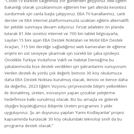
“Covid-19 küresel salgınında zor günlerden geçiyoruz. Milli Eğitim
Bakanlığı olarak çocuklarımızın eğitimini her şart altında kesintisiz
sürdürmek için canla başla çalışıyoruz. EBA TV kanallarımız, canlı
dersler ve EBA internet platformumuzla uzaktan eğitimi alternatifli
bir şekilde sunmaya devam ediyoruz. Fırsat adaletini ön planda
tutarak 81 ilde ücretsiz internet ve 700 bin tablet bilgisayarla,
sayıları 15 bini aşan EBA Destek Noktaları ve Mobil EBA Destek
Araçları, 115 bin dersliğe sağladığımız web kameraları ile eğitime
erişimi en üst seviyeye çıkarmak için sürekli bir çaba içindeyiz.
Öncelikle Türkiye Vodafone Vakfı ve Habitat Derneği’ne bu
çabalarımızda bize destek verdikleri için şükranlarımı sunuyorum.
Verilen destek iki yönlü çok değerli; birincisi 30 köy okulumuza
daha EBA Destek Noktası kurulmuş olacak, ikincisi ve bence daha
da değerlisi, 2023 Eğitim Vizyonu çerçevesinde bilişim yetkinlikleri
ile donatılmış, üreten, inovasyon yapan çocuklar yetiştirme
hedefimize katkı sunulmuş olacak. Biz bu amaçla ve giderek
ölçeğini büyüttüğümüz Bilişimle Üretim programını 3 yıldır
uyguluyoruz. Şu an duyurusu yapılan ‘Yarını Kodlayanlar’ projesi
kapsamında kurulacak 30 köy okulundaki teknoloji sınıfı da bu
programa destek olacak.”