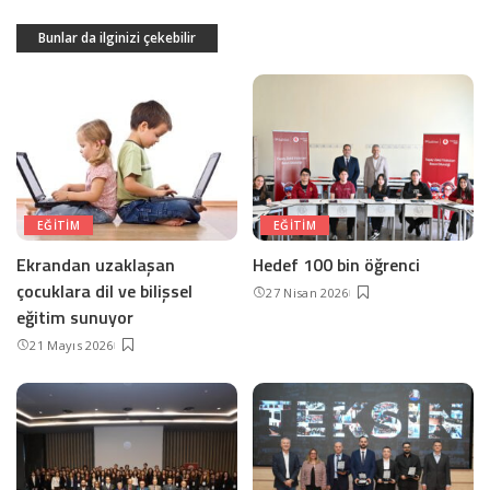
Bunlar da ilginizi çekebilir
EĞITIM
EĞITIM
Ekrandan uzaklaşan
Hedef 100 bin öğrenci
çocuklara dil ve bilişsel
27 Nisan 2026
eğitim sunuyor
21 Mayıs 2026