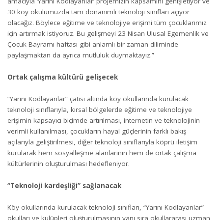
amacıyla ‘Yarını Kodlayanlar’ projemizin kapsamını genişletiyor ve
30 köy okulumuzda tam donanımlı teknoloji sınıfları açıyor
olacağız. Böylece eğitime ve teknolojiye erişimi tüm çocuklarımız
için artırmak istiyoruz. Bu gelişmeyi 23 Nisan Ulusal Egemenlik ve
Çocuk Bayramı haftası gibi anlamlı bir zaman diliminde
paylaşmaktan da ayrıca mutluluk duymaktayız.”
Ortak çalışma kültürü gelişecek
“Yarını Kodlayanlar” çatısı altında köy okullarında kurulacak
teknoloji sınıflarıyla, kırsal bölgelerde eğitime ve teknolojiye
erişimin kapsayıcı biçimde artırılması, internetin ve teknolojinin
verimli kullanılması, çocukların hayal güçlerinin farklı bakış
açılarıyla geliştirilmesi, diğer teknoloji sınıflarıyla köprü iletişim
kurularak hem sosyalleşme alanlarının hem de ortak çalışma
kültürlerinin oluşturulması hedefleniyor.
“Teknoloji kardeşliği” sağlanacak
Köy okullarında kurulacak teknoloji sınıfları, “Yarını Kodlayanlar”
okulları ve kulüpleri oluşturulmasının yanı sıra okullararası uzman