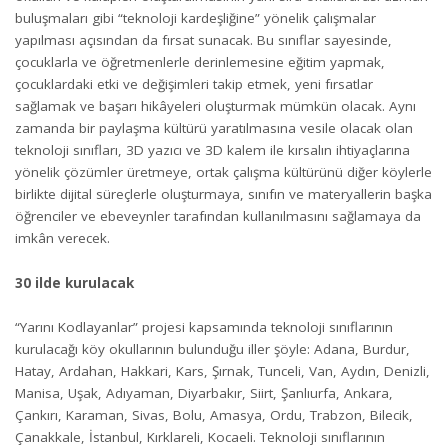
buluşmaları gibi “teknoloji kardeşliğine” yönelik çalışmalar
yapılması açısından da fırsat sunacak. Bu sınıflar sayesinde,
çocuklarla ve öğretmenlerle derinlemesine eğitim yapmak,
çocuklardaki etki ve değişimleri takip etmek, yeni fırsatlar
sağlamak ve başarı hikâyeleri oluşturmak mümkün olacak. Aynı
zamanda bir paylaşma kültürü yaratılmasına vesile olacak olan
teknoloji sınıfları, 3D yazıcı ve 3D kalem ile kırsalın ihtiyaçlarına
yönelik çözümler üretmeye, ortak çalışma kültürünü diğer köylerle
birlikte dijital süreçlerle oluşturmaya, sınıfın ve materyallerin başka
öğrenciler ve ebeveynler tarafından kullanılmasını sağlamaya da
imkân verecek.
30 ilde kurulacak
“Yarını Kodlayanlar” projesi kapsamında teknoloji sınıflarının
kurulacağı köy okullarının bulunduğu iller şöyle: Adana, Burdur,
Hatay, Ardahan, Hakkari, Kars, Şırnak, Tunceli, Van, Aydın, Denizli,
Manisa, Uşak, Adıyaman, Diyarbakır, Siirt, Şanlıurfa, Ankara,
Çankırı, Karaman, Sivas, Bolu, Amasya, Ordu, Trabzon, Bilecik,
Çanakkale, İstanbul, Kırklareli, Kocaeli. Teknoloji sınıflarının