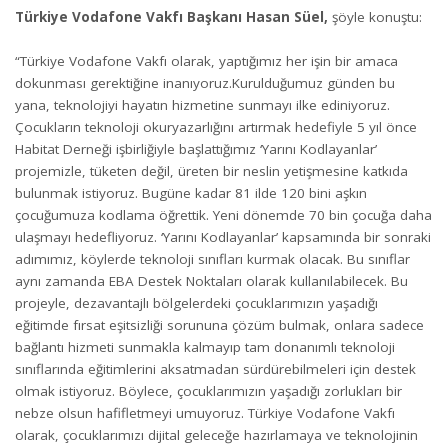
Türkiye Vodafone Vakfı Başkanı Hasan Süel,
şöyle konuştu:
“Türkiye Vodafone Vakfı olarak, yaptığımız her işin bir amaca
dokunması gerektiğine inanıyoruz.Kurulduğumuz günden bu
yana, teknolojiyi hayatın hizmetine sunmayı ilke ediniyoruz.
Çocukların teknoloji okuryazarlığını artırmak hedefiyle 5 yıl önce
Habitat Derneği işbirliğiyle başlattığımız ‘Yarını Kodlayanlar’
projemizle, tüketen değil, üreten bir neslin yetişmesine katkıda
bulunmak istiyoruz. Bugüne kadar 81 ilde 120 bini aşkın
çocuğumuza kodlama öğrettik. Yeni dönemde 70 bin çocuğa daha
ulaşmayı hedefliyoruz. ‘Yarını Kodlayanlar’ kapsamında bir sonraki
adımımız, köylerde teknoloji sınıfları kurmak olacak. Bu sınıflar
aynı zamanda EBA Destek Noktaları olarak kullanılabilecek. Bu
projeyle, dezavantajlı bölgelerdeki çocuklarımızın yaşadığı
eğitimde fırsat eşitsizliği sorununa çözüm bulmak, onlara sadece
bağlantı hizmeti sunmakla kalmayıp tam donanımlı teknoloji
sınıflarında eğitimlerini aksatmadan sürdürebilmeleri için destek
olmak istiyoruz. Böylece, çocuklarımızın yaşadığı zorlukları bir
nebze olsun hafifletmeyi umuyoruz. Türkiye Vodafone Vakfı
olarak, çocuklarımızı dijital geleceğe hazırlamaya ve teknolojinin