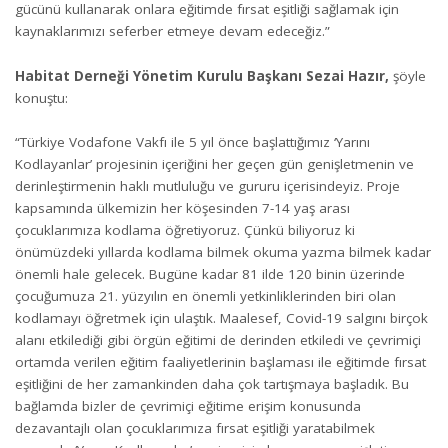
gücünü kullanarak onlara eğitimde fırsat eşitliği sağlamak için
kaynaklarımızı seferber etmeye devam edeceğiz.”
Habitat Derneği Yönetim Kurulu Başkanı Sezai Hazır
,
şöyle
konuştu:
“Türkiye Vodafone Vakfı ile 5 yıl önce başlattığımız ‘Yarını
Kodlayanlar’ projesinin içeriğini her geçen gün genişletmenin ve
derinleştirmenin haklı mutluluğu ve gururu içerisindeyiz. Proje
kapsamında ülkemizin her köşesinden 7-14 yaş arası
çocuklarımıza kodlama öğretiyoruz. Çünkü biliyoruz ki
önümüzdeki yıllarda kodlama bilmek okuma yazma bilmek kadar
önemli hale gelecek. Bugüne kadar 81 ilde 120 binin üzerinde
çocuğumuza 21. yüzyılın en önemli yetkinliklerinden biri olan
kodlamayı öğretmek için ulaştık. Maalesef, Covid-19 salgını birçok
alanı etkilediği gibi örgün eğitimi de derinden etkiledi ve çevrimiçi
ortamda verilen eğitim faaliyetlerinin başlaması ile eğitimde fırsat
eşitliğini de her zamankinden daha çok tartışmaya başladık. Bu
bağlamda bizler de çevrimiçi eğitime erişim konusunda
dezavantajlı olan çocuklarımıza fırsat eşitliği yaratabilmek