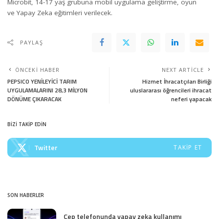
Microbit, 14-17 yaş grubuna mobil uygulama geliştirme, oyun
ve Yapay Zeka eğitimleri verilecek.
PAYLAŞ
ÖNCEKI HABER
NEXT ARTICLE
PEPSICO YENİLEYİCİ TARIM
Hizmet İhracatçıları Birliği
UYGULAMALARINI 28,3 MİLYON
uluslararası öğrencileri ihracat
DÖNÜME ÇIKARACAK
neferi yapacak
BİZİ TAKİP EDİN
Twitter
TAKIP ET
SON HABERLER
Cep telefonunda yapay zeka kullanımı