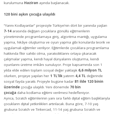
kurulumuna
Haziran
ayında başlanacak.
120 bini aşkın çocuğa ulaşıldı
“Yarını Kodlayanlar” projesiyle Türkiye’nin dört bir yanında yaşları
7-14
arasında değişen çocuklara gönüllü eğitmenlerin
yönetiminde programlamaya giriş, algoritma mantığı, uygulama
yapma, hikâye oluşturma ve oyun yapma gibi konularda teorik ve
uygulamalı eğitimler veriliyor. Eğitimlerde çocuklara programlama
hakkında fikir sahibi olma, yaratıcılıklarını ortaya çıkaracak
çalışmalar yapma, kendi hayal dünyalarını oluşturma, kendi
oyunlarını üretme imkânı sunuluyor. Proje kapsamında son 1
yılda elde edilen toplam sosyal değer yaklaşık
6,6 milyon TL
olurken, projeye yapılan her
1 TL’lik
yatırım
4,4 TL
değerinde
sosyal fayda yarattı. Projeyle bugüne kadar
81 ilde 120 binin
üzerinde
çocuğa ulaşıldı. Yeni dönemde
70 bin
çocuğa
daha kodlama eğitimi verilmesi hedefleniyor.
Ayrıca, Scratch eğitimlerinin yanı sıra farklı dijital eğitim başlıklarıyla
çocukların dijital yetkinlikleri artırılacak. Buna göre, 7-10 yaş
grubuna Scratch ve Tinkercad, 11-14 yaş grubuna Scratch ve