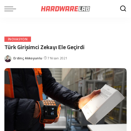
INOVASYON
Türk Girişimci Zekayı Ele Geçirdi
Erdinç Akkoyunlu
7 Nisan 2021
Posted
by