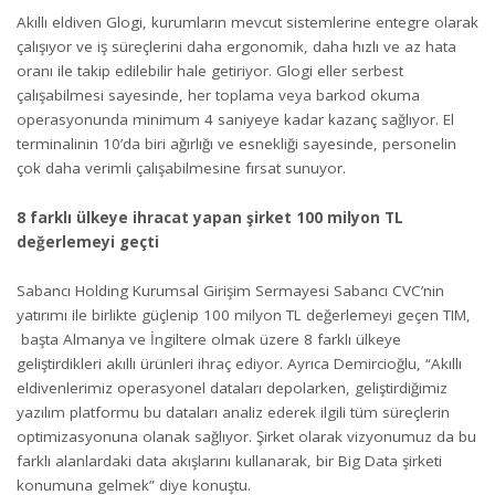
Akıllı eldiven Glogi, kurumların mevcut sistemlerine entegre olarak
çalışıyor ve iş süreçlerini daha ergonomik, daha hızlı ve az hata
oranı ile takip edilebilir hale getiriyor. Glogi eller serbest
çalışabilmesi sayesinde, her toplama veya barkod okuma
operasyonunda minimum 4 saniyeye kadar kazanç sağlıyor. El
terminalinin 10’da biri ağırlığı ve esnekliği sayesinde, personelin
çok daha verimli çalışabilmesine fırsat sunuyor.
8 farklı ülkeye ihracat yapan şirket 100 milyon TL
değerlemeyi geçti
Sabancı Holding Kurumsal Girişim Sermayesi Sabancı CVC’nin
yatırımı ile birlikte güçlenip 100 milyon TL değerlemeyi geçen TIM,
başta Almanya ve İngiltere olmak üzere 8 farklı ülkeye
geliştirdikleri akıllı ürünleri ihraç ediyor. Ayrıca Demircioğlu, “Akıllı
eldivenlerimiz operasyonel dataları depolarken, geliştirdiğimiz
yazılım platformu bu dataları analiz ederek ilgili tüm süreçlerin
optimizasyonuna olanak sağlıyor. Şirket olarak vizyonumuz da bu
farklı alanlardaki data akışlarını kullanarak, bir Big Data şirketi
konumuna gelmek” diye konuştu.