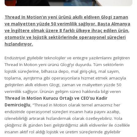
Thread In Motion’ın yeni ürünü akıllı eldiven Glogi zaman
ve maliyetten
yüzde 50 verimlilik sağlıyor. Başta Almanya
ve İngiltere olmak üzere 8 farklı ülkeye ihraç edilen ürün,
otomotiv ve lojistik sektörlerinde operasyonel süreçleri
hızlandırıyor.
Endüstriyel giyilebilir teknolojiler ve entegre yazılımlarını geliştiren
Thread In Motion yeni ürünü Glogi’yi duyurdu. Tüm sektörlerin
lojistik süreçlerine, bilhassa depo, mal giriş-çıkış, mal sayım,
toplama, ayrıştırma gibi operasyonlara hizmet etmek amacıyla
geliştirilen akıllı eldiven Glogi, zaman ve maliyetten yüzde 50
verimlilik sağlıyor. Ürünün gelişim süreci hakkında bilgi veren
Thread in Motion Kurucu Ortağı ve CEO’su Kadir
Demircioğlu
, “Thread in Motion olarak temel amacımız her
endüstride operasyonel süreçleri insanın hata payını azaltıp,
izlenebilirliği artırarak hızlandırmak olarak özetleyebiliriz. Yola
çıktığımız ilk günden beri geliştirdiğimiz akıllı eldivenler ile özellikle
insanın aktif rol aldığı lojistik ve üretim süreçlerinde giyilebilir