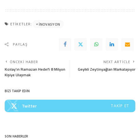
ETIKETLER:
INOVASYON
PAYLAŞ
ÖNCEKI HABER
NEXT ARTICLE
Kızılay’ın Ramazan Hedefi 8 Milyon
Geyikli Zeytinyağları Markalaşıyor
Kişiye Ulaşmak
BİZİ TAKİP EDİN
Twitter
TAKIP ET
SON HABERLER