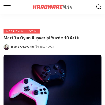
MOBIL OYUN
OYUN
Mart’ta Oyun Alışverişi Yüzde 10 Arttı
Erdinç Akkoyunlu
6 Nisan 2021
Posted
by