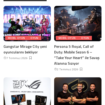
MOBIL OYUN
OYUN
MOBIL OYUN
OYUN
Gangstar Mirage City yeni
Persona 5 Royal, Call of
oyuncularını bekliyor
Duty: Mobile Sezon 6 –
“Take Your Heart” ile Savaş
7 Temmuz 2026
Alanına Sızıyor
2 Temmuz 2026