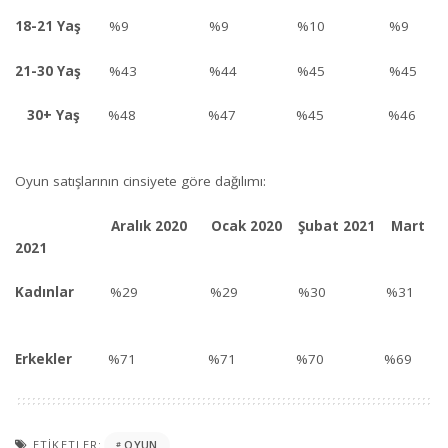
18-21 Yaş
%9 %9 %10 %9
21-30 Yaş
%43 %44 %45 %45
30+ Yaş
%48 %47 %45 %46
Oyun satışlarının cinsiyete göre dağılımı:
Aralık 2020 Ocak 2020 Şubat 2021 Mart
2021
Kadınlar
%29 %29 %30 %31
Erkekler
%71 %71 %70 %69
ETIKETLER:
OYUN