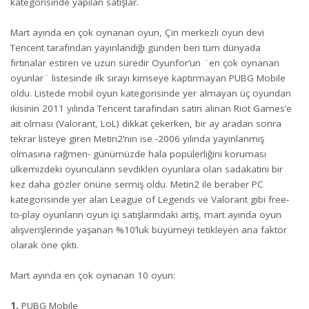
kategorisinde yapılan satışlar.
Mart ayında en çok oynanan oyun, Çin merkezli oyun devi
Tencent tarafından yayınlandığı günden beri tüm dünyada
fırtınalar estiren ve uzun süredir Oyunfor’un ¨en çok oynanan
oyunlar¨ listesinde ilk sırayı kimseye kaptırmayan PUBG Mobile
oldu. Listede mobil oyun kategorisinde yer almayan üç oyundan
ikisinin 2011 yılında Tencent tarafından satın alınan Riot Games’e
ait olması (Valorant, LoL) dikkat çekerken, bir ay aradan sonra
tekrar listeye giren Metin2’nin ise -2006 yılında yayınlanmış
olmasına rağmen- günümüzde hala popülerliğini koruması
ülkemizdeki oyuncuların sevdikleri oyunlara olan sadakatini bir
kez daha gözler önüne sermiş oldu. Metin2 ile beraber PC
kategorisinde yer alan League of Legends ve Valorant gibi free-
to-play oyunların oyun içi satışlarındaki artış, mart ayında oyun
alışverişlerinde yaşanan %10’luk büyümeyi tetikleyen ana faktör
olarak öne çıktı.
Mart ayında en çok oynanan 10 oyun:
1.
PUBG Mobile