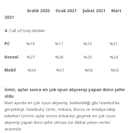
Aralık 2020 Ocak 2021 Şubat 2021 Mart
2021
4.
Call of Duty Mobile
PC
%19 %17 %19 %21
Konsol
%27 %26 %25 %24
Mobil
%54 %57 %56 %55
İzmir, aylar sonra en çok oyun alışverişi yapan ikinci şehir
oldu
Mart ayında en çok oyun alışverişi, beklenildiği gibi İstanbul’da
gerçekleşti. İstanbul’u; İzmir, Ankara, Bursa ve Antalya takip
ederken İzmir’in aylar sonra Ankara’yı geçerek en çok oyun
alışverişi yapan ikinci şehir olması ise dikkat çeken veriler
arasında.