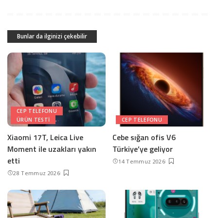
Bunlar da ilginizi çekebilir
CEP TELEFONU
ÜRÜN TESTI
CEP TELEFONU
Xiaomi 17T, Leica Live
Cebe sığan ofis V6
Moment ile uzakları yakın
Türkiye’ye geliyor
etti
14 Temmuz 2026
28 Temmuz 2026