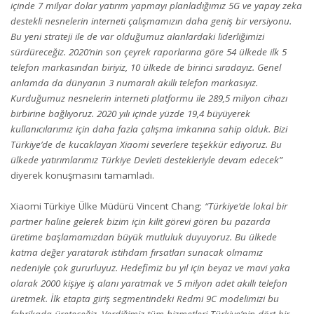
içinde 7 milyar dolar yatırım yapmayı planladığımız 5G ve yapay zeka
destekli nesnelerin interneti çalışmamızın daha geniş bir versiyonu.
Bu yeni strateji ile de var olduğumuz alanlardaki liderliğimizi
sürdüreceğiz. 2020’nin son çeyrek raporlarına göre 54 ülkede ilk 5
telefon markasından biriyiz, 10 ülkede de birinci sıradayız. Genel
anlamda da dünyanın 3 numaralı akıllı telefon markasıyız.
Kurduğumuz nesnelerin interneti platformu ile 289,5 milyon cihazı
birbirine bağlıyoruz. 2020 yılı içinde yüzde 19,4 büyüyerek
kullanıcılarımız için daha fazla çalışma imkanına sahip olduk. Bizi
Türkiye’de de kucaklayan Xiaomi severlere teşekkür ediyoruz. Bu
ülkede yatırımlarımız Türkiye Devleti destekleriyle devam edecek”
diyerek konuşmasını tamamladı.
Xiaomi Türkiye Ülke Müdürü Vincent Chang:
“Türkiye’de lokal bir
partner haline gelerek bizim için kilit görevi gören bu pazarda
üretime başlamamızdan büyük mutluluk duyuyoruz. Bu ülkede
katma değer yaratarak istihdam fırsatları sunacak olmamız
nedeniyle çok gururluyuz. Hedefimiz bu yıl için beyaz ve mavi yaka
olarak 2000 kişiye iş alanı yaratmak ve 5 milyon adet akıllı telefon
üretmek. İlk etapta giriş segmentindeki Redmi 9C modelimizi bu