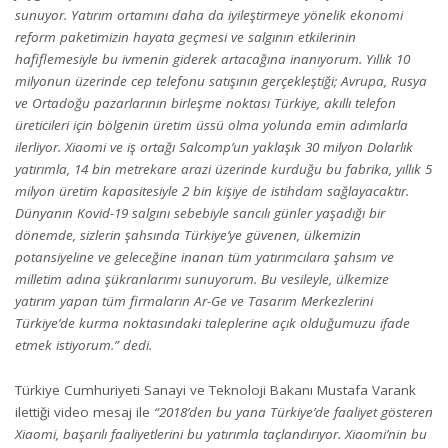
sunuyor. Yatırım ortamını daha da iyileştirmeye yönelik ekonomi
reform paketimizin hayata geçmesi ve salgının etkilerinin
hafiflemesiyle bu ivmenin giderek artacağına inanıyorum. Yıllık 10
milyonun üzerinde cep telefonu satışının gerçekleştiği; Avrupa, Rusya
ve Ortadoğu pazarlarının birleşme noktası Türkiye, akıllı telefon
üreticileri için bölgenin üretim üssü olma yolunda emin adımlarla
ilerliyor. Xiaomi ve iş ortağı Salcomp’un yaklaşık 30 milyon Dolarlık
yatırımla, 14 bin metrekare arazi üzerinde kurduğu bu fabrika, yıllık 5
milyon üretim kapasitesiyle 2 bin kişiye de istihdam sağlayacaktır.
Dünyanın Kovid-19 salgını sebebiyle sancılı günler yaşadığı bir
dönemde, sizlerin şahsında Türkiye’ye güvenen, ülkemizin
potansiyeline ve geleceğine inanan tüm yatırımcılara şahsım ve
milletim adına şükranlarımı sunuyorum. Bu vesileyle, ülkemize
yatırım yapan tüm firmaların Ar-Ge ve Tasarım Merkezlerini
Türkiye’de kurma noktasındaki taleplerine açık olduğumuzu ifade
etmek istiyorum.” dedi.
Türkiye Cumhuriyeti Sanayi ve Teknoloji Bakanı Mustafa Varank
ilettiği video mesaj ile
“2018’den bu yana Türkiye’de faaliyet gösteren
Xiaomi, başarılı faaliyetlerini bu yatırımla taçlandırıyor. Xiaomi’nin bu