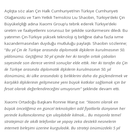
Açılışta söz alan Çin Halk Cumhuriyeti’nin Türkiye Cumhuriyeti
Olağanüstü ve Tam Yetkili Temsilcisi Liu Shaobin, Türkiye’deki Çin
Büyükelçiliği adına Xiaomi Group’u tebrik ederek Türkiye’deki
üretim ve faaliyetlerini sorunsuz bir şekilde sürdürmesini diledi. Bu
yatırımın Çin-Türkiye yüksek teknoloji iş birliğine daha fazla ivme
kazandırmasından duyduğu mutluluğu paylaştı. Shaobin sözlerine;
“
Bu yıl Çin ile Türkiye arasında diplomatik ilişkilerin kurulmasının 50.
yıldönümü. Geçtiğimiz 50 yıl içinde her iki tarafın ortak çabaları
sayesinde son derece verimli sonuçlar elde ettik. Her iki tarafın da Çin
ile Türkiye arasında diplomatik ilişkilerin kurulmasının 50. yıl
dönümünü, iki ülke arasındaki iş birliklerini daha da güçlendirmek ve
karşılıklı ilişkilerinin gelişmesine yeni büyük katkılar sağlamak için bir
fırsat olarak değerlendireceğini umuyorum”
şeklinde devam etti.
Xiaomi Ortadoğu Başkanı Ronnie Wang ise:
“Xiaomi olarak en
büyük önceliğimiz en güncel teknolojileri adil fiyatlarla dünyanın her
yerinde kullanıcılarımız için ulaşılabilir kılmak… Bu misyonla temel
stratejimizi de akıllı telefonlar ve yapay zeka destekli nesnelerin
interneti birleşimi üzerine kurguladık. Bu strateji önümüzdeki 5 yıl