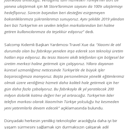
fabrikada üreteceğiz. Verdiğimiz tüm hizmetleri Türkiye’nin dört bir
yanına ulaştırmak için Mi Store’larımızın sayısını da 100’e ulaştırmayı
hedefliyoruz. Sürecin başından beri desteğini esirgemeyen
bakanlıklarımıza şükranlarımızı sunuyoruz. Aynı şekilde 2019 yılından
beri bizi Türkiye’nin en sevilen telefon markalarından biri haline
getiren kullanıcılarımıza da teşekkür ediyoruz”
dedi.
Salcomp Kıdemli Başkan Yardımcısı Travel Xue da:
“Xiaomi ile atıl
durumda olan bu fabrikayı yeniden inşa ederek son teknoloji üretim
hatları inşa ediyoruz. Bu tesisi Xiaomi akıllı telefonları için bölgesel bir
üretim merkezi haline getirmek için çalışıyoruz. Yıllara dayanan
küresel uzmanlığımız neticesinde Türkiye’de de büyük işler
başaracağımıza inanıyoruz. Başta personelimize yönelik eğitimlerimiz
olmak üzere verdiğimiz hizmeti daha kaliteli hale getirmek için her
gün daha fazla çabalıyoruz. Bu fabrikayla ilk yıl yaratılacak 200
milyon dolarlık katma değeri her yıl artıracağız. Türkiye’nin lider
telefon markası olarak Xiaomi’nin Türkiye yolculuğu hız kesmeden
yeni yatırımlarla devam edecek”
açıklamasında bulundu.
Dünyadaki herkesin yenilikçi teknolojiler aracılığıyla daha iyi bir
yaşam sürmesini sağlamak için durmaksızın çalışarak adil