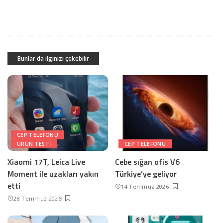
Bunlar da ilginizi çekebilir
CEP TELEFONU
ÜRÜN TESTI
CEP TELEFONU
Xiaomi 17T, Leica Live
Cebe sığan ofis V6
Moment ile uzakları yakın
Türkiye’ye geliyor
etti
14 Temmuz 2026
28 Temmuz 2026