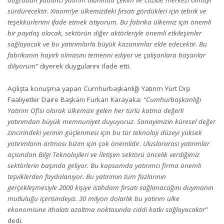
doğrudan yabancı yatırım alanında çekim ve cazibe merkezi olmayı
sürdürecektir. Xiaomi’ye ülkemizdeki fırsatı gördükleri için tebrik ve
teşekkürlerimi ifade etmek istiyorum. Bu fabrika ülkemiz için önemli
bir paydaş olacak, sektörün diğer aktörleriyle önemli etkileşimler
sağlayacak ve bu yatırımlarla büyük kazanımlar elde edecektir. Bu
fabrikanın hayırlı olmasını temenni ediyor ve çalışanlara başarılar
diliyorum”
diyerek duygularını ifade etti.
Açılışta konuşma yapan Cumhurbaşkanlığı Yatırım Yurt Dışı
Faaliyetler Daire Başkanı Furkan Karayaka:
“Cumhurbaşkanlığı
Yatırım Ofisi olarak ülkemize gelen her türlü katma değerli
yatırımdan büyük memnuniyet duyuyoruz. Sanayimizin küresel değer
zincirindeki yerinin güçlenmesi için bu tür teknoloji düzeyi yüksek
yatırımların artması bizim için çok önemlidir. Uluslararası yatırımlar
açısından Bilgi Teknolojileri ve İletişim sektörü öncelik verdiğimiz
sektörlerin başında geliyor. Bu kapsamda yatırımcı firma önemli
teşviklerden faydalanıyor. Bu yatırımın tüm fazlarının
gerçekleşmesiyle 2000 kişiye istihdam fırsatı sağlanacağını duymanın
mutluluğu içerisindeyiz. 30 milyon dolarlık bu yatırım ülke
ekonomisine ithalatı azaltma noktasında ciddi katkı sağlayacaktır”
dedi.