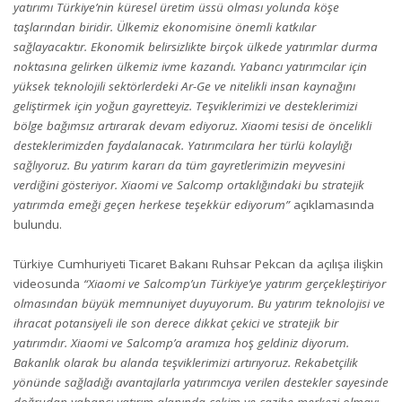
yatırımı Türkiye’nin küresel üretim üssü olması yolunda köşe
taşlarından biridir. Ülkemiz ekonomisine önemli katkılar
sağlayacaktır. Ekonomik belirsizlikte birçok ülkede yatırımlar durma
noktasına gelirken ülkemiz ivme kazandı. Yabancı yatırımcılar için
yüksek teknolojili sektörlerdeki Ar-Ge ve nitelikli insan kaynağını
geliştirmek için yoğun gayretteyiz. Teşviklerimizi ve desteklerimizi
bölge bağımsız artırarak devam ediyoruz. Xiaomi tesisi de öncelikli
desteklerimizden faydalanacak. Yatırımcılara her türlü kolaylığı
sağlıyoruz. Bu yatırım kararı da tüm gayretlerimizin meyvesini
verdiğini gösteriyor. Xiaomi ve Salcomp ortaklığındaki bu stratejik
yatırımda emeği geçen herkese teşekkür ediyorum”
açıklamasında
bulundu.
Türkiye Cumhuriyeti Ticaret Bakanı Ruhsar Pekcan da açılışa ilişkin
videosunda
“Xiaomi ve Salcomp’un Türkiye’ye yatırım gerçekleştiriyor
olmasından büyük memnuniyet duyuyorum. Bu yatırım teknolojisi ve
ihracat potansiyeli ile son derece dikkat çekici ve stratejik bir
yatırımdır. Xiaomi ve Salcomp’a aramıza hoş geldiniz diyorum.
Bakanlık olarak bu alanda teşviklerimizi artırıyoruz. Rekabetçilik
yönünde sağladığı avantajlarla yatırımcıya verilen destekler sayesinde