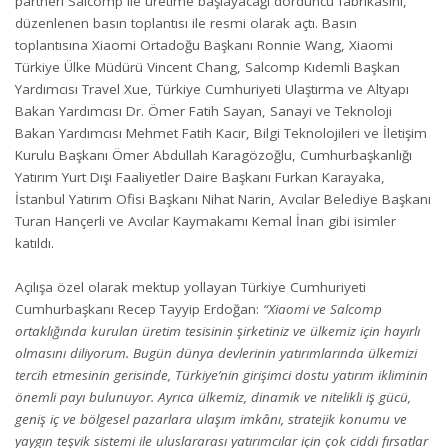
partneri Salcomp ile üretime başlayacağı dördüncü fabrikasını,
düzenlenen basın toplantısı ile resmi olarak açtı. Basın
toplantısına Xiaomi Ortadoğu Başkanı Ronnie Wang, Xiaomi
Türkiye Ülke Müdürü Vincent Chang, Salcomp Kıdemli Başkan
Yardımcısı Travel Xue, Türkiye Cumhuriyeti Ulaştırma ve Altyapı
Bakan Yardımcısı Dr. Ömer Fatih Sayan, Sanayi ve Teknoloji
Bakan Yardımcısı Mehmet Fatih Kacır, Bilgi Teknolojileri ve İletişim
Kurulu Başkanı Ömer Abdullah Karagözoğlu, Cumhurbaşkanlığı
Yatırım Yurt Dışı Faaliyetler Daire Başkanı Furkan Karayaka,
İstanbul Yatırım Ofisi Başkanı Nihat Narin, Avcılar Belediye Başkanı
Turan Hançerli ve Avcılar Kaymakamı Kemal İnan gibi isimler
katıldı.
Açılışa özel olarak mektup yollayan Türkiye Cumhuriyeti
Cumhurbaşkanı Recep Tayyip Erdoğan:
“Xiaomi ve Salcomp
ortaklığında kurulan üretim tesisinin şirketiniz ve ülkemiz için hayırlı
olmasını diliyorum. Bugün dünya devlerinin yatırımlarında ülkemizi
tercih etmesinin gerisinde, Türkiye’nin girişimci dostu yatırım ikliminin
önemli payı bulunuyor. Ayrıca ülkemiz, dinamik ve nitelikli iş gücü,
geniş iç ve bölgesel pazarlara ulaşım imkânı, stratejik konumu ve
yaygın teşvik sistemi ile uluslararası yatırımcılar için çok ciddi fırsatlar