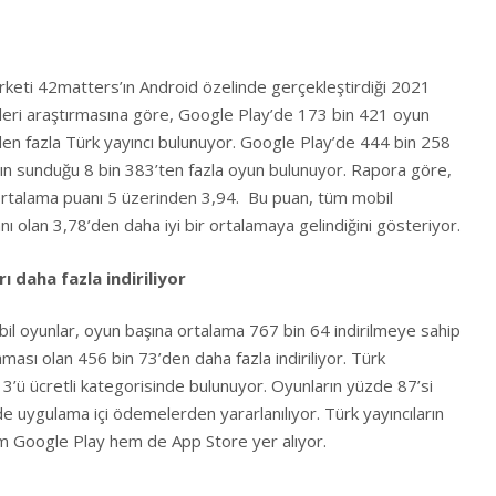
irketi 42matters’ın Android özelinde gerçekleştirdiği 2021
kleri araştırmasına göre, Google Play’de 173 bin 421 oyun
’den fazla Türk yayıncı bulunuyor. Google Play’de 444 bin 258
rın sunduğu 8 bin 383’ten fazla oyun bulunuyor. Rapora göre,
n ortalama puanı 5 üzerinden 3,94. Bu puan, tüm mobil
ı olan 3,78’den daha iyi bir ortalamaya gelindiğini gösteriyor.
ı daha fazla indiriliyor
bil oyunlar, oyun başına ortalama 767 bin 64 indirilmeye sahip
ması olan 456 bin 73’den daha fazla indiriliyor. Türk
e 3’ü ücretli kategorisinde bulunuyor. Oyunların yüzde 87’si
e uygulama içi ödemelerden yararlanılıyor. Türk yayıncıların
em Google Play hem de App Store yer alıyor.