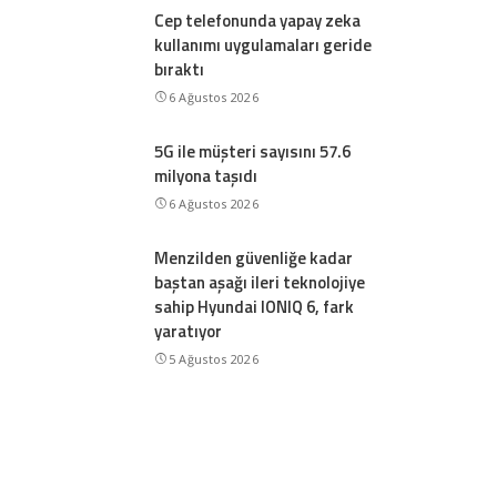
Cep telefonunda yapay zeka
kullanımı uygulamaları geride
bıraktı
6 Ağustos 2026
5G ile müşteri sayısını 57.6
milyona taşıdı
6 Ağustos 2026
Menzilden güvenliğe kadar
baştan aşağı ileri teknolojiye
sahip Hyundai IONIQ 6, fark
yaratıyor
5 Ağustos 2026