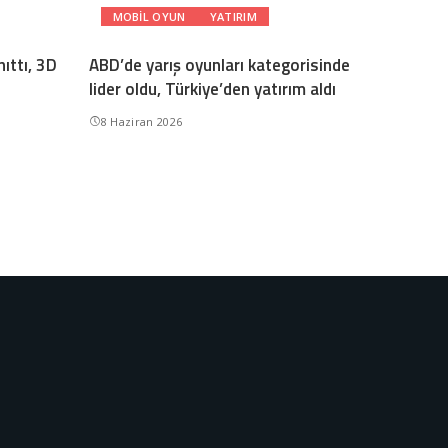
MOBIL OYUN
YATIRIM
ıttı, 3D
ABD’de yarış oyunları kategorisinde
lider oldu, Türkiye’den yatırım aldı
8 Haziran 2026