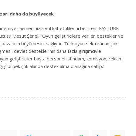
azarı daha da büyüyecek
pandemiye rağmen hızla yol kat ettiklerini belirten IFASTURK
cusu Mesut Şenel, “Oyun geliştiricilere verilen destekler ve
un pazarının büyümesini sağlıyor. Türk oyun sektörünün çok
mesi, devlet desteklerinin daha fazla girişimciyle
Oyun geliştiriciler başta personel istihdam, komisyon, reklam,
ği gibi pek çok alanda destek alma olanağına sahip.”