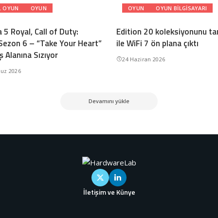
L OYUN
OYUN
OYUN
OYUN BILGISAYARI
5 Royal, Call of Duty:
Edition 20 koleksiyonunu tan
Sezon 6 – “Take Your Heart”
ile WiFi 7 ön plana çıktı
ş Alanına Sızıyor
24 Haziran 2026
uz 2026
Devamını yükle
İletişim ve Künye