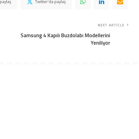
paylaş
Twitter'da paylaş
NEXT ARTICLE
Samsung 4 Kapılı Buzdolabı Modellerini
Yeniliyor