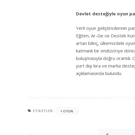
Devlet desteğiyle oyun p
Yerli oyun geliştiricilerinin 
Eğitim, Ar-Ge ve Destek Kuru
artan bilinç, ülkemizdeki oy
katmanlı bir endüstriye dönüş
buluşmasıyla doğru orantılı. 
yurt dışı kira ve marka deste
açıklamasında bulundu.
ETIKETLER:
OYUN