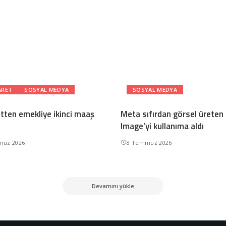
ARET
SOSYAL MEDYA
SOSYAL MEDYA
etten emekliye ikinci maaş
Meta sıfırdan görsel ürete
Image’yi kullanıma aldı
muz 2026
8 Temmuz 2026
Devamını yükle