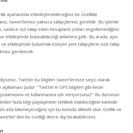
yolu
nlik ayarlarında etkinleştirebileceğiniz bir özellikle
ız, tweet’lerinizi yalnızca takipçileriniz görebilir. Bu işlemle
zi, sadece sizi takip eden hesapların (onları engellemediğiniz
e etkileşimde bulunabileceği anlamına gelir. Bu arada, aynı
 ve etkileşimde bulunmak isteyen yeni takipçilerin size takip
alması gerekecek.
t
diyseniz, Twitter bu bilgileri tweet’lerinize seçici olarak
n açıklaması şudur: “Twitter’ın GPS bilgileri gibi kesin
olamasına ve kullanmasına izin veriyorsunuz”. Bu durumun
nden fazla bilgi paylaşımının tehlikeli olabileceğinin kanıtıdır.
ğini asla bilemeyeceğiniz için bu konuda dikkatli olun. Gizlilik ve
tler’den bu özelliği devre dışı bırakabilirsiniz.
at