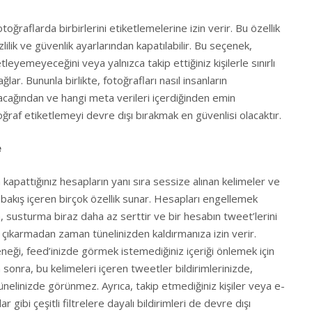
fotoğraflarda birbirlerini etiketlemelerine izin verir. Bu özellik
zlilik ve güvenlik ayarlarından kapatılabilir. Bu seçenek,
tleyemeyeceğini veya yalnızca takip ettiğiniz kişilerle sınırlı
ar. Bununla birlikte, fotoğrafları nasıl insanların
cağından ve hangi meta verileri içerdiğinden emin
ğraf etiketlemeyi devre dışı bırakmak en güvenlisi olacaktır.
e
kapattığınız hesapların yanı sıra sessize alınan kelimeler ve
r bakış içeren birçok özellik sunar. Hesapları engellemek
a, susturma biraz daha az serttir ve bir hesabın tweet’lerini
ıkarmadan zaman tünelinizden kaldırmanıza izin verir.
neği, feed’inizde görmek istemediğiniz içeriği önlemek için
kten sonra, bu kelimeleri içeren tweetler bildirimlerinizde,
nelinizde görünmez. Ayrıca, takip etmediğiniz kişiler veya e-
 gibi çeşitli filtrelere dayalı bildirimleri de devre dışı