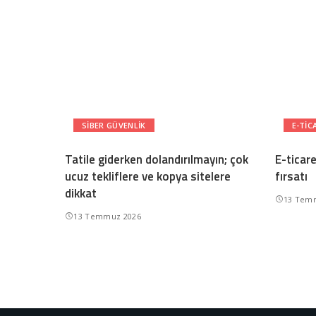
SIBER GÜVENLIK
E-TIC
Tatile giderken dolandırılmayın; çok
E-ticar
ucuz tekliflere ve kopya sitelere
fırsatı
dikkat
13 Tem
13 Temmuz 2026