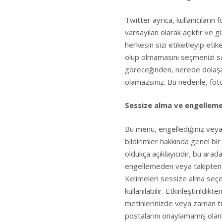
Twitter ayrıca, kullanıcıların 
varsayılan olarak açıktır ve gi
herkesin sizi etiketleyip etike
olup olmamasını seçmenizi sağl
göreceğinden, nerede dolaşa
olamazsınız. Bu nedenle, foto
Sessize alma ve engellem
Bu menü, engellediğiniz veya 
bildirimler hakkında genel bi
oldukça açıklayıcıdır; bu arad
engellemeden veya takipten ç
Kelimeleri sessize alma seçe
kullanılabilir. Etkinleştirildi
metinlerinizde veya zaman tü
postalarını onaylamamış olanlar