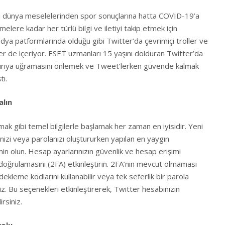
 dünya meselelerinden spor sonuçlarına hatta COVID-19’a
melere kadar her türlü bilgi ve iletiyi takip etmek için
dya patformlarında olduğu gibi Twitter’da çevrimiçi troller ve
skler de içeriyor. ESET uzmanları 15 yaşını dolduran Twitter’da
saldırıya uğramasını önlemek ve Tweet’lerken güvende kalmak
tı.
alın
mak gibi temel bilgilerle başlamak her zaman en iyisidir. Yeni
enizi veya parolanızı oluştururken yapılan en yaygın
in olun. Hesap ayarlarınızın güvenlik ve hesap erişimi
 doğrulamasını (2FA) etkinleştirin. 2FA’nın mevcut olmaması
ekleme kodlarını kullanabilir veya tek seferlik bir parola
iz. Bu seçenekleri etkinleştirerek, Twitter hesabınızın
rsiniz.