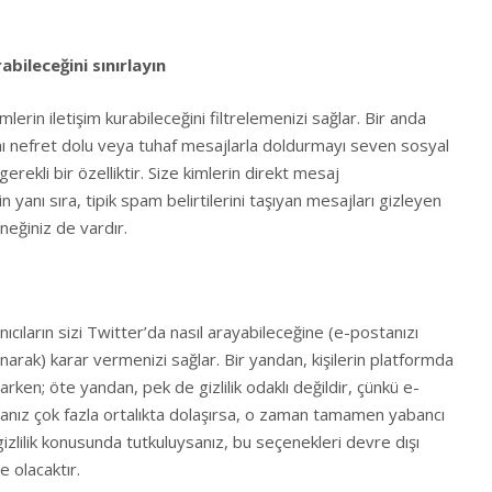
rabileceğini sınırlayın
mlerin iletişim kurabileceğini filtrelemenizi sağlar. Bir anda
ını nefret dolu veya tuhaf mesajlarla doldurmayı seven sosyal
erekli bir özelliktir. Size kimlerin direkt mesaj
yanı sıra, tipik spam belirtilerini taşıyan mesajları gizleyen
neğiniz de vardır.
anıcıların sizi Twitter’da nasıl arayabileceğine (e-postanızı
narak) karar vermenizi sağlar. Bir yandan, kişilerin platformda
arken; öte yandan, pek de gizlilik odaklı değildir, çünkü e-
nız çok fazla ortalıkta dolaşırsa, o zaman tamamen yabancı
ni, gizlilik konusunda tutkuluysanız, bu seçenekleri devre dışı
e olacaktır.