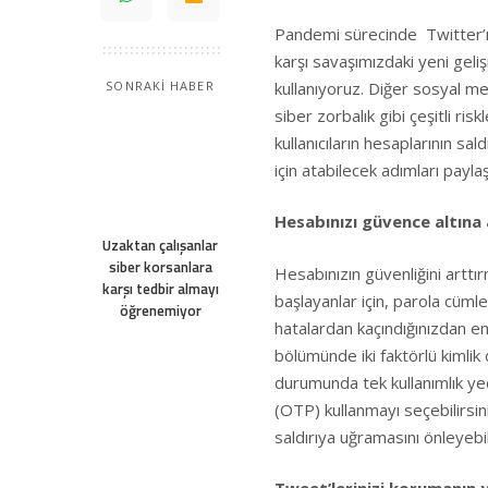
Pandemi sürecinde Twitter’ı
karşı savaşımızdaki yeni geliş
kullanıyoruz. Diğer sosyal me
SONRAKİ HABER
siber zorbalık gibi çeşitli ri
kullanıcıların hesaplarının 
için atabilecek adımları paylaş
Hesabınızı güvence altına 
Uzaktan çalışanlar
siber korsanlara
Hesabınızın güvenliğini arttır
karşı tedbir almayı
başlayanlar için, parola cüml
öğrenemiyor
hatalardan kaçındığınızdan em
bölümünde iki faktörlü kimlik
durumunda tek kullanımlık yed
(OTP) kullanmayı seçebilirsin
saldırıya uğramasını önleyebili