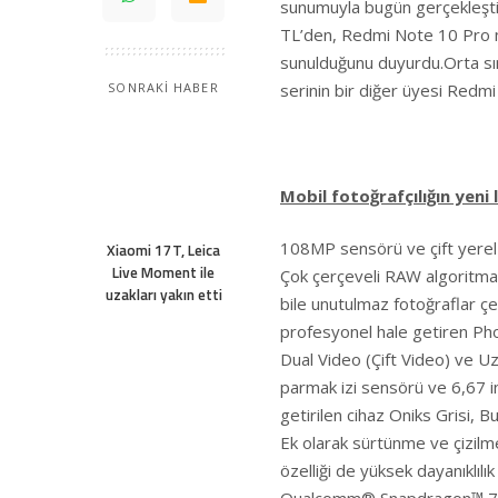
sunumuyla bugün gerçekleşti
TL’den, Redmi Note 10 Pro mo
sunulduğunu duyurdu.Orta sını
serinin bir diğer üyesi Redm
SONRAKİ HABER
Mobil fotoğrafçılığın yeni
108MP sensörü ve çift yerel IS
Xiaomi 17T, Leica
Live Moment ile
Çok çerçeveli RAW algoritmas
uzakları yakın etti
bile unutulmaz fotoğraflar çe
profesyonel hale getiren Phot
Dual Video (Çift Video) ve U
parmak izi sensörü ve 6,67 
getirilen cihaz Oniks Grisi, 
Ek olarak sürtünme ve çizilm
özelliği de yüksek dayanıklılı