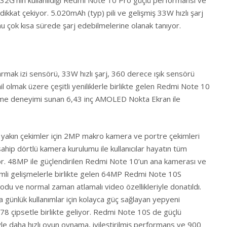
G’nin kullanıldığı Redmi Note 10 Pro güçlü performansı ve
dikkat çekiyor. 5.020mAh (typ) pili ve gelişmiş 33W hızlı şarj
efonu çok kısa sürede şarj edebilmelerine olanak tanıyor.
rmak izi sensörü, 33W hızlı şarj, 360 derece ışık sensörü
il olmak üzere çeşitli yeniliklerle birlikte gelen Redmi Note 10
me deneyimi sunan 6,43 inç AMOLED Nokta Ekran ile
, yakın çekimler için 2MP makro kamera ve portre çekimleri
ahip dörtlü kamera kurulumu ile kullanıcılar hayatın tüm
iyor. 48MP ile güçlendirilen Redmi Note 10’un ana kamerası ve
emli gelişmelerle birlikte gelen 64MP Redmi Note 10S
du ve normal zaman atlamalı video özellikleriyle donatıldı.
ünlük kullanımlar için kolayca güç sağlayan yepyeni
çipsetle birlikte geliyor. Redmi Note 10S de güçlü
e daha hızlı oyun oynama, iyileştirilmiş performans ve 900