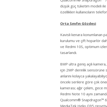
Qualcomm® Snapdragon™ ️732
düşük güç tüketim modeli ile 
özellikleri kullanıcıların tel
Orta Sınıfın Gözdesi
Kavisli kenara konumlanan pa
kurulumu ve çift hoparlör dah
ve Redmi 10S, optimum izle
tasarlandı.
8MP ultra geniş açılı kamera
için 2MP derinlik sensörüne s
anlarını kolayca yakalayabil
önceki serilere göre çok ön
kamerası; ağır çekim, gece mo
Redmi Note 10 aynı zamanda g
Qualcomm® Snapdragon™ 678 
MediaTek Helio G95 çipsetiyl