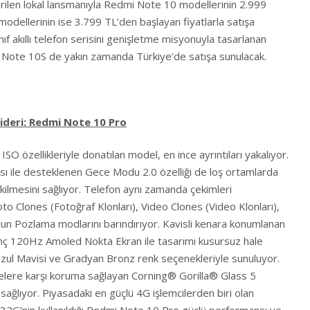
rilen lokal lansmanıyla Redmi Note 10 modellerinin 2.999
dellerinin ise 3.799 TL’den başlayan fiyatlarla satışa
f akıllı telefon serisini genişletme misyonuyla tasarlanan
i Note 10S de yakın zamanda Türkiye’de satışa sunulacak.
 lideri: Redmi Note 10 Pro
O özellikleriyle donatılan model, en ince ayrıntıları yakalıyor.
ı ile desteklenen Gece Modu 2.0 özelliği de loş ortamlarda
kilmesini sağlıyor. Telefon aynı zamanda çekimleri
o Clones (Fotoğraf Klonları), Video Clones (Video Klonları),
zun Pozlama modlarını barındırıyor. Kavisli kenara konumlanan
inç 120Hz Amoled Nokta Ekran ile tasarımı kusursuz hale
Buzul Mavisi ve Gradyan Bronz renk seçenekleriyle sunuluyor.
elere karşı koruma sağlayan Corning® Gorilla® Glass 5
k sağlıyor. Piyasadaki en güçlü 4G işlemcilerden biri olan