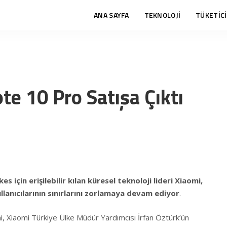
ANA SAYFA
TEKNOLOJİ
TÜKETİCİ
e 10 Pro Satışa Çıktı
es için erişilebilir kılan küresel teknoloji lideri Xiaomi,
llanıcılarının sınırlarını zorlamaya devam ediyor
.
mi, Xiaomi Türkiye Ülke Müdür Yardımcısı İrfan Öztürk’ün