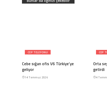
Bunlar da ilginizi çekebilir
CEP TELEFONU
CEP 
Cebe sığan ofis V6 Türkiye’ye
Orta se
geliyor
getirdi
14 Temmuz 2026
4 Temm