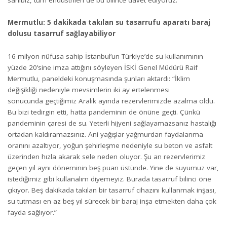
Mermutlu: 5 dakikada takılan su tasarrufu aparatı baraj
dolusu tasarruf sağlayabiliyor
16 milyon nüfusa sahip İstanbul’un Türkiye’de su kullanımının
yüzde 20’sine imza attığını söyleyen İSKİ Genel Müdürü Raif
Mermutlu, paneldeki konuşmasında şunları aktardı: “İklim
değişikliği nedeniyle mevsimlerin iki ay ertelenmesi
sonucunda geçtiğimiz Aralık ayında rezervlerimizde azalma oldu.
Bu bizi tedirgin etti, hatta pandeminin de önüne geçti. Çünkü
pandeminin çaresi de su. Yeterli hijyeni sağlayamazsanız hastalığı
ortadan kaldıramazsınız. Ani yağışlar yağmurdan faydalanma
oranını azaltıyor, yoğun şehirleşme nedeniyle su beton ve asfalt
üzerinden hızla akarak sele neden oluyor. Şu an rezervlerimiz
geçen yıl aynı döneminin beş puan üstünde. Yine de suyumuz var,
istediğimiz gibi kullanalım diyemeyiz. Burada tasarruf bilinci öne
çıkıyor. Beş dakikada takılan bir tasarruf cihazını kullanmak inşası,
su tutması en az beş yıl sürecek bir baraj inşa etmekten daha çok
fayda sağlıyor.”