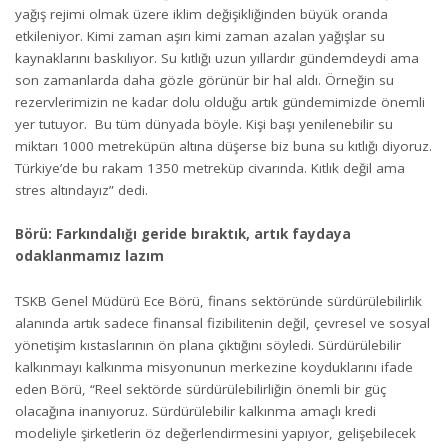
yağış rejimi olmak üzere iklim değişikliğinden büyük oranda
etkileniyor. Kimi zaman aşırı kimi zaman azalan yağışlar su
kaynaklarını baskılıyor. Su kıtlığı uzun yıllardır gündemdeydi ama
son zamanlarda daha gözle görünür bir hal aldı. Örneğin su
rezervlerimizin ne kadar dolu olduğu artık gündemimizde önemli
yer tutuyor. Bu tüm dünyada böyle. Kişi başı yenilenebilir su
miktarı 1000 metreküpün altına düşerse biz buna su kıtlığı diyoruz.
Türkiye’de bu rakam 1350 metreküp civarında. Kıtlık değil ama
stres altındayız” dedi.
Börü: Farkındalığı geride bıraktık, artık faydaya
odaklanmamız lazım
TSKB Genel Müdürü Ece Börü, finans sektöründe sürdürülebilirlik
alanında artık sadece finansal fizibilitenin değil, çevresel ve sosyal
yönetişim kıstaslarının ön plana çıktığını söyledi. Sürdürülebilir
kalkınmayı kalkınma misyonunun merkezine koyduklarını ifade
eden Börü, “Reel sektörde sürdürülebilirliğin önemli bir güç
olacağına inanıyoruz. Sürdürülebilir kalkınma amaçlı kredi
modeliyle şirketlerin öz değerlendirmesini yapıyor, gelişebilecek