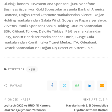
Uludağ Ekonomi Zirvesi’nin Ana Sponsorluğunu Vodafone
Business üstleniyor. Gold Sponsorlar arasında Bank of America,
Biotrend, Doğan Trend Otomotiv markalarından Silence, Doğan
Holding markalarından Galata Wind, Google ve Papara yer alıyor.
Zirve’nin Etkinlik Sponsoru Sanko Holding; Oturum Sponsorları
BSH, Citibank Türkiye, Deloitte Türkiye, P&G ve markalarından
Fairy, Reckitt-Benckiser markalarından Finish, Bunge Gıda
markalarından Komili, İtalya Ticaret Merkezi ITA, Odeabank;
Destek Sponsorları ise Doğan Dış Ticaret ve Sistem9 oldu.
ETIKETLER:
SU
PAYLAŞ
ÖNCEKI HABER
NEXT ARTICLE
Logitech C922 ve BRIO 4K Kamera
Havalar Isındı 2. El Otomobilde
Uzaktan Çalışmanın Yardımcısı
Fiyatlar Artmaya Başladı