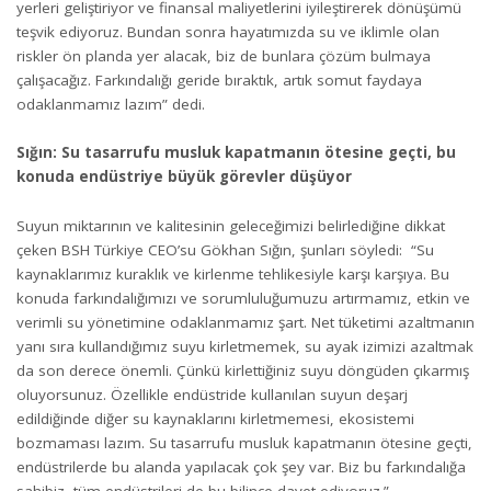
yerleri geliştiriyor ve finansal maliyetlerini iyileştirerek dönüşümü
teşvik ediyoruz. Bundan sonra hayatımızda su ve iklimle olan
riskler ön planda yer alacak, biz de bunlara çözüm bulmaya
çalışacağız. Farkındalığı geride bıraktık, artık somut faydaya
odaklanmamız lazım” dedi.
Sığın: Su tasarrufu musluk kapatmanın ötesine geçti, bu
konuda endüstriye büyük görevler düşüyor
Suyun miktarının ve kalitesinin geleceğimizi belirlediğine dikkat
çeken BSH Türkiye CEO’su Gökhan Sığın, şunları söyledi: “Su
kaynaklarımız kuraklık ve kirlenme tehlikesiyle karşı karşıya. Bu
konuda farkındalığımızı ve sorumluluğumuzu artırmamız, etkin ve
verimli su yönetimine odaklanmamız şart. Net tüketimi azaltmanın
yanı sıra kullandığımız suyu kirletmemek, su ayak izimizi azaltmak
da son derece önemli. Çünkü kirlettiğiniz suyu döngüden çıkarmış
oluyorsunuz. Özellikle endüstride kullanılan suyun deşarj
edildiğinde diğer su kaynaklarını kirletmemesi, ekosistemi
bozmaması lazım. Su tasarrufu musluk kapatmanın ötesine geçti,
endüstrilerde bu alanda yapılacak çok şey var. Biz bu farkındalığa
sahibiz, tüm endüstrileri de bu bilince davet ediyoruz.”