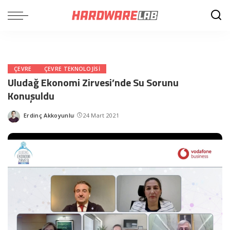
ÇEVRE
ÇEVRE TEKNOLOJISI
Uludağ Ekonomi Zirvesi’nde Su Sorunu
Konuşuldu
Erdinç Akkoyunlu
24 Mart 2021
Posted
by